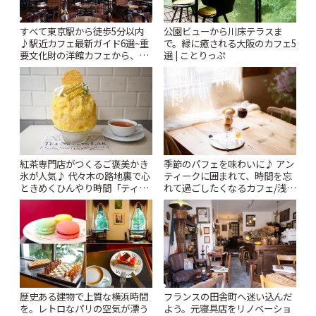
すべて東京駅から徒歩5分以内
公園ビューから川床テラスま
♪駅近カフェ最新ガイド6選~重
で。緑に癒される大阪のカフェ5
要文化財の洋館カフェから、改
選 | ことりっぷ
札すぐのレトロ喫茶まで~ | こと
りっぷ
紅茶専門店がつくるご褒美かき
季節のパフェを味わいに♪ アン
氷が人気♪ 代々木の路地裏で心
ティークに囲まれて、時間を忘
ときめくひんやり時間「ティー
れて過ごしたくなるカフェ/浅草
スイーツ ラボ コンテナート」 |
「annorum cafe」 | ことりっぷ
ことりっぷ
歴史ある建物で上質な横浜時間
フランスの田舎町へ迷い込んだ
を。レトロなパリの空気が漂う
よう。元寝具店をリノベーショ