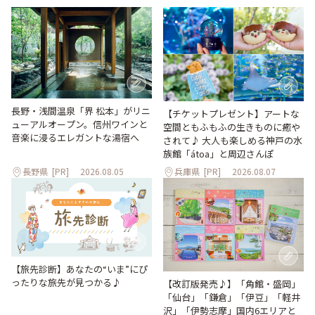
長野・浅間温泉「界 松本」がリニ
【チケットプレゼント】アートな
ューアルオープン。信州ワインと
空間ともふもふの生きものに癒や
音楽に浸るエレガントな湯宿へ
されて♪ 大人も楽しめる神戸の水
族館「átoa」と周辺さんぽ
長野県
[PR]
2026.08.05
兵庫県
[PR]
2026.08.07
【旅先診断】あなたの“いま”にぴ
ったりな旅先が見つかる♪
【改訂版発売♪】「角館・盛岡」
「仙台」「鎌倉」「伊豆」「軽井
沢」「伊勢志摩」国内6エリアと