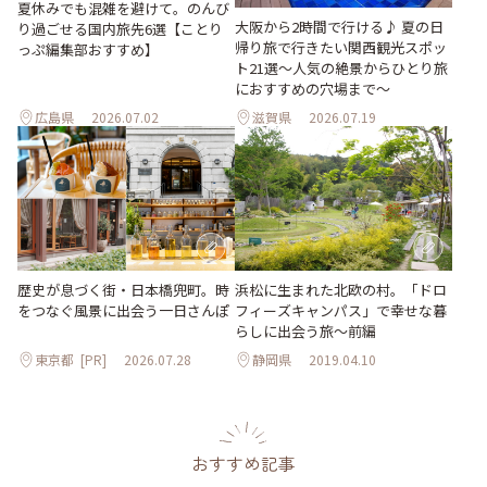
夏休みでも混雑を避けて。のんび
大阪から2時間で行ける♪ 夏の日
り過ごせる国内旅先6選【ことり
帰り旅で行きたい関西観光スポッ
っぷ編集部おすすめ】
ト21選～人気の絶景からひとり旅
におすすめの穴場まで～
広島県
2026.07.02
滋賀県
2026.07.19
歴史が息づく街・日本橋兜町。時
浜松に生まれた北欧の村。「ドロ
をつなぐ風景に出会う一日さんぽ
フィーズキャンパス」で幸せな暮
らしに出会う旅～前編
東京都
[PR]
2026.07.28
静岡県
2019.04.10
おすすめ記事