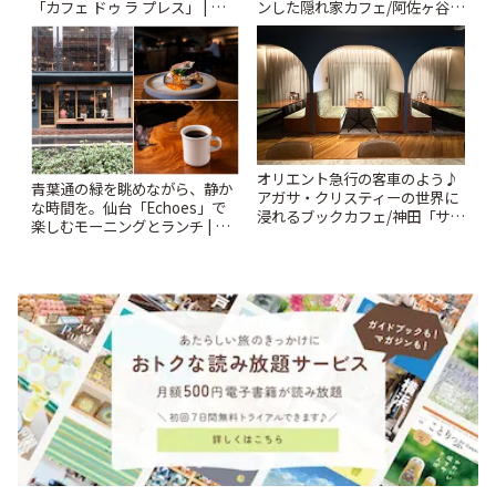
「カフェ ドゥ ラ プレス」 | こと
ンした隠れ家カフェ/阿佐ヶ谷
りっぷ
「Au Détour café et
brocante」 | ことりっぷ
オリエント急行の客車のよう♪
青葉通の緑を眺めながら、静か
アガサ・クリスティーの世界に
な時間を。仙台「Echoes」で
浸れるブックカフェ/神田「サロ
楽しむモーニングとランチ | こ
ンクリスティ」 | ことりっぷ
とりっぷ