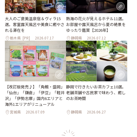
大人のご褒美温泉宿＆ヴィラ15
熱海の花火が見えるホテル11選。
選。客室露天風呂や美食に癒やさ
お部屋や露天風呂から夏の絶景を
れる滞在を
ゆったり鑑賞【2026年】
栃木県
[PR]
2026.07.17
静岡県
2026.07.12
【改訂版発売♪】「角館・盛岡」
静岡で行きたいお茶カフェ10選。
「仙台」「鎌倉」「伊豆」「軽井
老舗茶舗や古民家で味わう、癒し
沢」「伊勢志摩」国内6エリアと
のお茶時間
海外1エリアがリニューアル
宮城県
2026.07.09
静岡県
2026.06.27