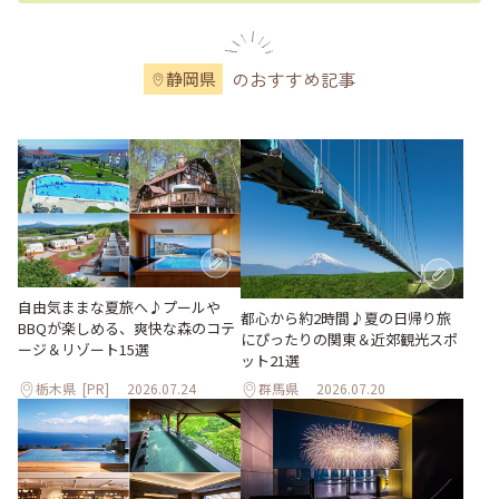
のおすすめ記事
静岡県
自由気ままな夏旅へ♪プールや
都心から約2時間♪夏の日帰り旅
BBQが楽しめる、爽快な森のコテ
にぴったりの関東＆近郊観光スポ
ージ＆リゾート15選
ット21選
栃木県
[PR]
2026.07.24
群馬県
2026.07.20