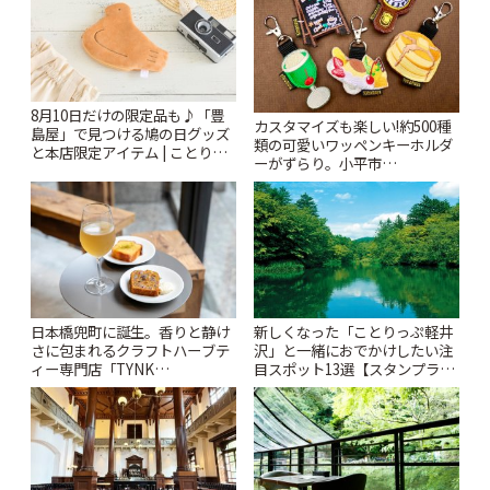
8月10日だけの限定品も♪「豊
カスタマイズも楽しい!約500種
島屋」で見つける鳩の日グッズ
類の可愛いワッペンキーホルダ
と本店限定アイテム | ことりっ
ーがずらり。小平市
ぷ
「Kimamaya T&K」 | ことりっ
ぷ
日本橋兜町に誕生。香りと静け
新しくなった「ことりっぷ軽井
さに包まれるクラフトハーブテ
沢」と一緒におでかけしたい注
ィー専門店「TYNK
目スポット13選【スタンプラリ
Kabutocho」 | ことりっぷ
ー開催中】 | ことりっぷ