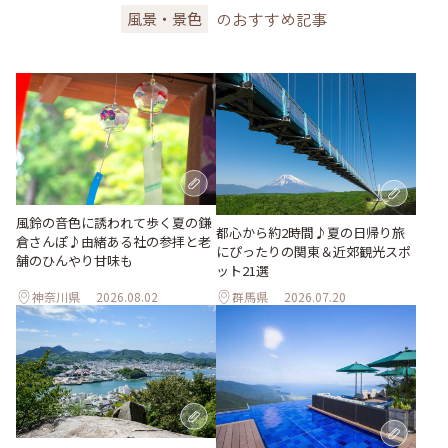
のおすすめ記事
風景・景色
風鈴の音色に誘われて歩く夏の鎌
都心から約2時間♪夏の日帰り旅
倉さんぽ♪由緒ある社の参拝と老
にぴったりの関東＆近郊観光スポ
舗のひんやり甘味も
ット21選
神奈川県
2026.08.02
群馬県
2026.07.20