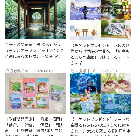
長野・浅間温泉「界 松本」がリニ
【チケットプレゼント】水辺の世
ューアルオープン。信州ワインと
界から浮世絵の世界へ。「広島も
音楽に浸るエレガントな湯宿へ
とまち水族館」ではじまるアート
さんぽ
長野県
[PR]
2026.08.05
広島県
[PR]
2026.07.31
【改訂版発売♪】「角館・盛岡」
【チケットプレゼント】アートな
「仙台」「鎌倉」「伊豆」「軽井
空間ともふもふの生きものに癒や
沢」「伊勢志摩」国内6エリアと
されて♪ 大人も楽しめる神戸の水