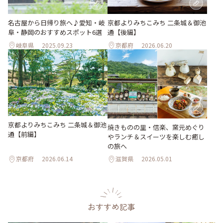
名古屋から日帰り旅へ♪愛知・岐
京都よりみちこみち 二条城＆御池
阜・静岡のおすすめスポット6選
通【後編】
岐阜県
2025.09.23
京都府
2026.06.20
京都よりみちこみち 二条城＆御池
焼きものの里・信楽、窯元めぐり
通【前編】
やランチ＆スイーツを楽しむ癒し
の旅へ
京都府
2026.06.14
滋賀県
2026.05.01
おすすめ記事