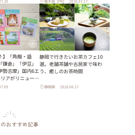
07.20
栃木県
[PR]
2026.07.17
♪】「角館・盛
静岡で行きたいお茶カフェ10
「鎌倉」「伊豆」
選。老舗茶舗や古民家で味わ
伊勢志摩」国内6エ
う、癒しのお茶時間
エリアがリニューア
07.09
静岡県
2026.06.27
のおすすめ記事