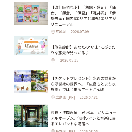
【改訂版発売♪】「角館・盛岡」「仙
台」「鎌倉」「伊豆」「軽井沢」「伊
勢志摩」国内6エリアと海外1エリアが
リニューアル
宮城県
2026.07.09
【旅先診断】あなたの“いま”にぴった
りな旅先が見つかる♪
2026.05.15
【チケットプレゼント】水辺の世界か
ら浮世絵の世界へ。「広島もとまち水
族館」ではじまるアートさんぽ
広島県
[PR]
2026.07.31
長野・浅間温泉「界 松本」がリニュー
アルオープン。信州ワインと音楽に浸
るエレガントな湯宿へ
長野県
[PR]
2026.08.05