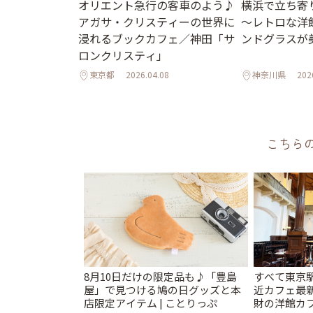
オリエント急行の客車のよう♪
横浜で立ち寄
アガサ・クリスティーの世界に
～レトロな洋
浸れるブックカフェ／神田「サ
ンドグラスが
ロンクリスティ」
東京都
2026.04.08
神奈川県
202
こちら
8月10日だけの限定品も♪「豊島
すべて東京
屋」で見つける鳩の日グッズと本
近カフェ最新
店限定アイテム | ことりっぷ
財の洋館カ