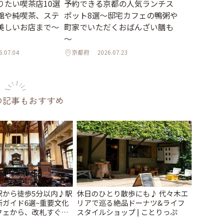
りたい喫茶店10選
予約できる京都の人気ランチス
館や純喫茶、ステ
ポット8選～邸宅カフェの鴨粥や
美しいお店まで～
町家でいただくおばんざい膳も
～
6.07.04
京都府
2026.07.23
の記事もおすすめ
駅から徒歩5分以内♪駅
休日のひとり散歩にも♪ 代々木エ
ガイド6選~重要文化
リアで巡る絶品ドーナツ&ライフ
フェから、改札すぐの
スタイルショップ | ことりっぷ