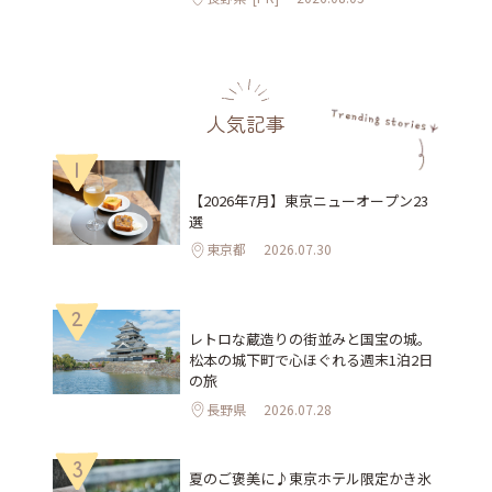
人気記事
1
【2026年7月】東京ニューオープン23
選
東京都
2026.07.30
2
レトロな蔵造りの街並みと国宝の城。
松本の城下町で心ほぐれる週末1泊2日
の旅
長野県
2026.07.28
3
夏のご褒美に♪東京ホテル限定かき氷