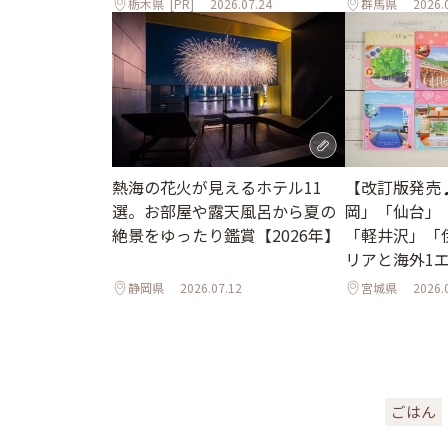
栃木県
[PR]
2026.07.24
群馬県
2026.
熱海の花火が見えるホテル11
【改訂版発売
選。お部屋や露天風呂から夏の
岡」「仙台」
絶景をゆったり鑑賞【2026年】
「軽井沢」「
リアと海外1
ル
静岡県
2026.07.12
宮城県
2026.
ごはん