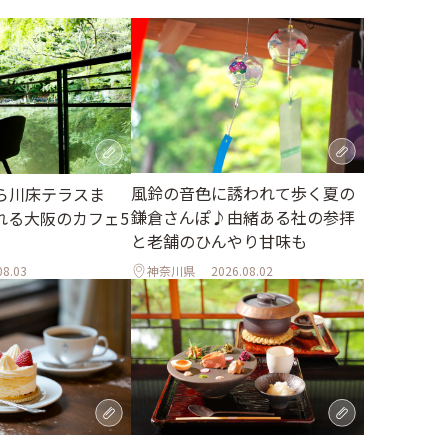
風鈴の音色に誘われて歩く夏の
ら川床テラスま
鎌倉さんぽ♪由緒ある社の参拝
れる大阪のカフェ5
と老舗のひんやり甘味も
08.03
神奈川県
2026.08.02