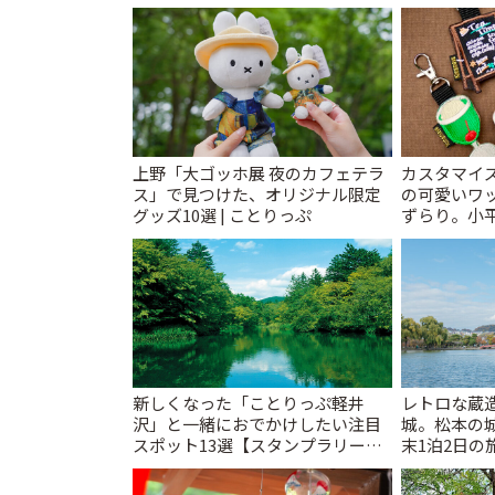
レトロ喫茶ま
上野「大ゴッホ展 夜のカフェテラ
カスタマイズ
ス」で見つけた、オリジナル限定
の可愛いワ
グッズ10選 | ことりっぷ
ずらり。小平市
T&K」 | 
新しくなった「ことりっぷ軽井
レトロな蔵
沢」と一緒におでかけしたい注目
城。松本の
スポット13選【スタンプラリー開
末1泊2日の旅
催中】 | ことりっぷ