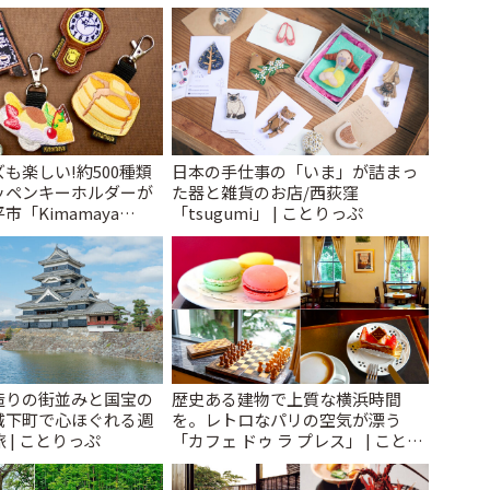
で~ | ことりっぷ
も楽しい!約500種類
日本の手仕事の「いま」が詰まっ
ッペンキーホルダーが
た器と雑貨のお店/西荻窪
「Kimamaya
「tsugumi」 | ことりっぷ
ことりっぷ
造りの街並みと国宝の
歴史ある建物で上質な横浜時間
城下町で心ほぐれる週
を。レトロなパリの空気が漂う
 | ことりっぷ
「カフェ ドゥ ラ プレス」 | ことり
っぷ