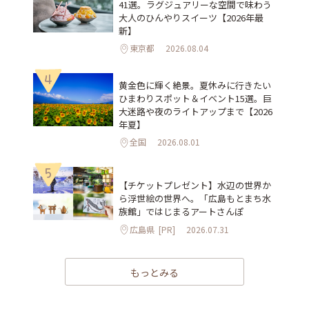
41選。ラグジュアリーな空間で味わう
大人のひんやりスイーツ【2026年最
新】
東京都
2026.08.04
4
黄金色に輝く絶景。夏休みに行きたい
ひまわりスポット＆イベント15選。巨
大迷路や夜のライトアップまで【2026
年夏】
全国
2026.08.01
5
【チケットプレゼント】水辺の世界か
ら浮世絵の世界へ。「広島もとまち水
族館」ではじまるアートさんぽ
広島県
[PR]
2026.07.31
もっとみる