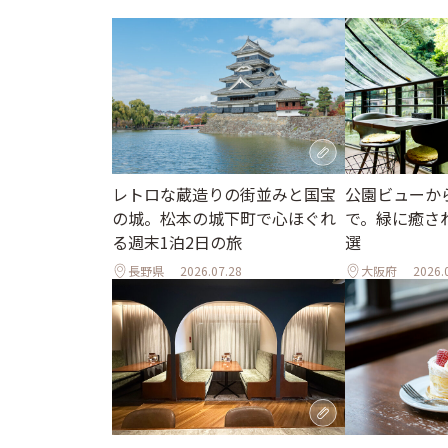
レトロな蔵造りの街並みと国宝
公園ビューか
の城。松本の城下町で心ほぐれ
で。緑に癒さ
る週末1泊2日の旅
選
長野県
2026.07.28
大阪府
2026.