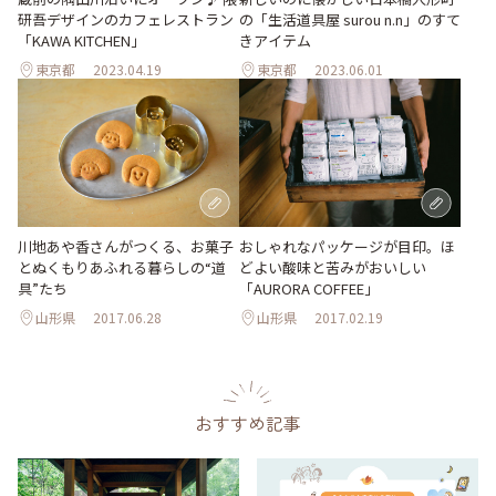
研吾デザインのカフェレストラン
の「生活道具屋 surou n.n」のすて
「KAWA KITCHEN」
きアイテム
東京都
2023.04.19
東京都
2023.06.01
川地あや香さんがつくる、お菓子
おしゃれなパッケージが目印。ほ
とぬくもりあふれる暮らしの“道
どよい酸味と苦みがおいしい
具”たち
「AURORA COFFEE」
山形県
2017.06.28
山形県
2017.02.19
おすすめ記事