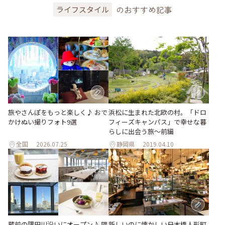
のおすすめ記事
ライフスタイル
旅やさんぽをもっと楽しく♪ おで
浜松に生まれた北欧の村。「ドロ
かけぬい撮りフォト9選
フィーズキャンパス」で幸せな暮
らしに出会う旅～前編
全国
2026.07.25
静岡県
2019.04.10
蔵前の隅田川沿いにオープン♪ 隈
新しいのに懐かしい――日本橋人形町