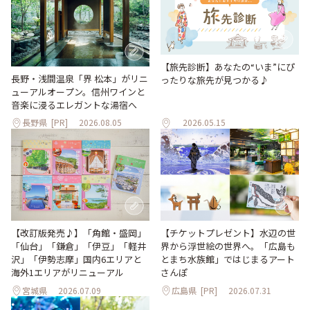
【旅先診断】あなたの“いま”にぴ
長野・浅間温泉「界 松本」がリニ
ったりな旅先が見つかる♪
ューアルオープン。信州ワインと
音楽に浸るエレガントな湯宿へ
長野県
[PR]
2026.08.05
2026.05.15
【改訂版発売♪】「角館・盛岡」
【チケットプレゼント】水辺の世
「仙台」「鎌倉」「伊豆」「軽井
界から浮世絵の世界へ。「広島も
沢」「伊勢志摩」国内6エリアと
とまち水族館」ではじまるアート
海外1エリアがリニューアル
さんぽ
宮城県
2026.07.09
広島県
[PR]
2026.07.31