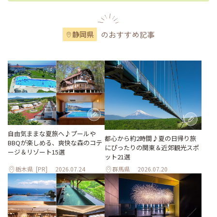
のおすすめ記事
静岡県
自由気ままな夏旅へ♪プールや
都心から約2時間♪夏の日帰り旅
BBQが楽しめる、爽快な森のコテ
にぴったりの関東＆近郊観光スポ
ージ＆リゾート15選
ット21選
栃木県
[PR]
2026.07.24
群馬県
2026.07.20