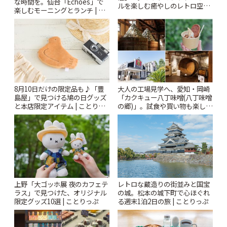
な時間を。仙台「Echoes」で
ルを楽しむ癒やしのレトロ空間
楽しむモーニングとランチ | こ
| ことりっぷ
とりっぷ
8月10日だけの限定品も♪「豊
大人の工場見学へ、愛知・岡崎
島屋」で見つける鳩の日グッズ
「カクキュー八丁味噌(八丁味噌
と本店限定アイテム | ことりっ
の郷)」。試食や買い物も楽しみ
ぷ
♪ | ことりっぷ
上野「大ゴッホ展 夜のカフェテ
レトロな蔵造りの街並みと国宝
ラス」で見つけた、オリジナル
の城。松本の城下町で心ほぐれ
限定グッズ10選 | ことりっぷ
る週末1泊2日の旅 | ことりっぷ