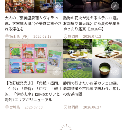
大人のご褒美温泉宿＆ヴィラ15
熱海の花火が見えるホテル11選。
選。客室露天風呂や美食に癒やさ
お部屋や露天風呂から夏の絶景を
れる滞在を
ゆったり鑑賞【2026年】
栃木県
[PR]
2026.07.17
静岡県
2026.07.12
【改訂版発売♪】「角館・盛岡」
静岡で行きたいお茶カフェ10選。
「仙台」「鎌倉」「伊豆」「軽井
老舗茶舗や古民家で味わう、癒し
沢」「伊勢志摩」国内6エリアと
のお茶時間
海外1エリアがリニューアル
宮城県
2026.07.09
静岡県
2026.06.27