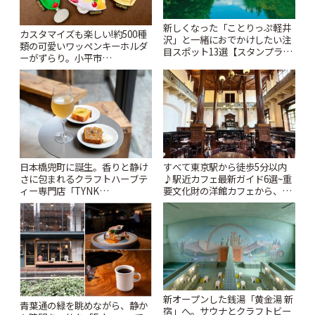
新しくなった「ことりっぷ軽井
カスタマイズも楽しい!約500種
沢」と一緒におでかけしたい注
類の可愛いワッペンキーホルダ
目スポット13選【スタンプラリ
ーがずらり。小平市
ー開催中】 | ことりっぷ
「Kimamaya T&K」 | ことりっ
ぷ
日本橋兜町に誕生。香りと静け
すべて東京駅から徒歩5分以内
さに包まれるクラフトハーブテ
♪駅近カフェ最新ガイド6選~重
ィー専門店「TYNK
要文化財の洋館カフェから、改
Kabutocho」 | ことりっぷ
札すぐのレトロ喫茶まで~ | こと
りっぷ
新オープンした銭湯「黄金湯 新
青葉通の緑を眺めながら、静か
宿」へ。サウナとクラフトビー