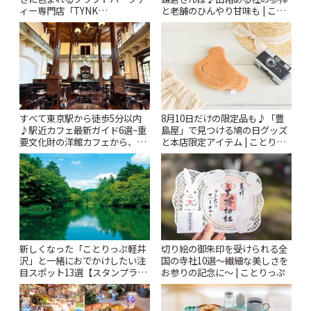
と老舗のひんやり甘味も | こと
ィー専門店「TYNK
りっぷ
Kabutocho」 | ことりっぷ
すべて東京駅から徒歩5分以内
8月10日だけの限定品も♪「豊
♪駅近カフェ最新ガイド6選~重
島屋」で見つける鳩の日グッズ
要文化財の洋館カフェから、改
と本店限定アイテム | ことりっ
札すぐのレトロ喫茶まで~ | こと
ぷ
りっぷ
新しくなった「ことりっぷ軽井
切り絵の御朱印を受けられる全
沢」と一緒におでかけしたい注
国の寺社10選〜繊細な美しさを
目スポット13選【スタンプラリ
お参りの記念に〜 | ことりっぷ
ー開催中】 | ことりっぷ