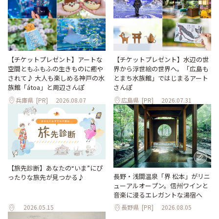
【チケットプレゼント】アートな
【チケットプレゼント】水辺の世
空間ともふもふの生きものに癒や
界から浮世絵の世界へ。「広島も
されて♪ 大人も楽しめる神戸の水
とまち水族館」ではじまるアート
族館「átoa」と周辺さんぽ
さんぽ
兵庫県
[PR]
2026.08.07
広島県
[PR]
2026.07.31
【旅先診断】あなたの“いま”にぴ
長野・浅間温泉「界 松本」がリニ
ったりな旅先が見つかる♪
ューアルオープン。信州ワインと
音楽に浸るエレガントな湯宿へ
2026.05.15
長野県
[PR]
2026.08.05