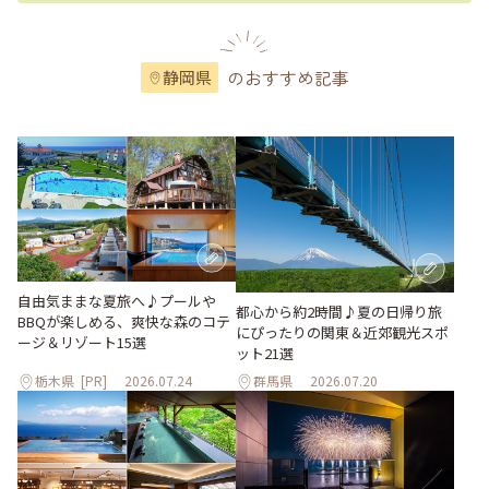
のおすすめ記事
静岡県
自由気ままな夏旅へ♪プールや
都心から約2時間♪夏の日帰り旅
BBQが楽しめる、爽快な森のコテ
にぴったりの関東＆近郊観光スポ
ージ＆リゾート15選
ット21選
栃木県
[PR]
2026.07.24
群馬県
2026.07.20