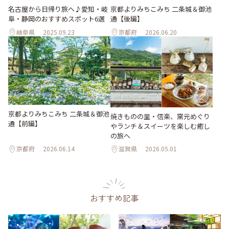
名古屋から日帰り旅へ♪愛知・岐
京都よりみちこみち 二条城＆御池
阜・静岡のおすすめスポット6選
通【後編】
岐阜県
2025.09.23
京都府
2026.06.20
京都よりみちこみち 二条城＆御池
焼きものの里・信楽、窯元めぐり
通【前編】
やランチ＆スイーツを楽しむ癒し
の旅へ
京都府
2026.06.14
滋賀県
2026.05.01
おすすめ記事