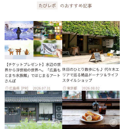
のおすすめ記事
たびレポ
【チケットプレゼント】水辺の世
休日のひとり散歩にも♪ 代々木エ
界から浮世絵の世界へ。「広島も
リアで巡る絶品ドーナツ＆ライフ
とまち水族館」ではじまるアート
スタイルショップ
さんぽ
広島県
[PR]
2026.07.31
東京都
2026.08.02