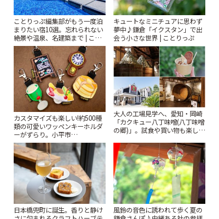
ことりっぷ編集部がもう一度泊
キュートなミニチュアに思わず
まりたい宿10選。忘れられない
夢中♪鎌倉「イクスタン」で出
絶景や温泉、名建築まで | こと
会う小さな世界 | ことりっぷ
りっぷ
大人の工場見学へ、愛知・岡崎
カスタマイズも楽しい!約500種
「カクキュー八丁味噌(八丁味噌
類の可愛いワッペンキーホルダ
の郷)」。試食や買い物も楽しみ
ーがずらり。小平市
♪ | ことりっぷ
「Kimamaya T&K」 | ことりっ
ぷ
風鈴の音色に誘われて歩く夏の
日本橋兜町に誕生。香りと静け
鎌倉さんぽ♪由緒ある社の参拝
さに包まれるクラフトハーブテ