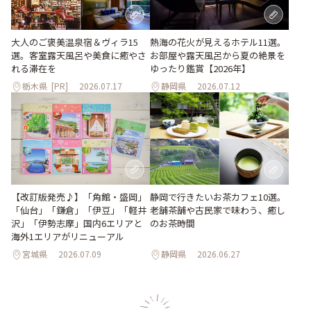
大人のご褒美温泉宿＆ヴィラ15
熱海の花火が見えるホテル11選。
選。客室露天風呂や美食に癒やさ
お部屋や露天風呂から夏の絶景を
れる滞在を
ゆったり鑑賞【2026年】
栃木県
[PR]
2026.07.17
静岡県
2026.07.12
【改訂版発売♪】「角館・盛岡」
静岡で行きたいお茶カフェ10選。
「仙台」「鎌倉」「伊豆」「軽井
老舗茶舗や古民家で味わう、癒し
沢」「伊勢志摩」国内6エリアと
のお茶時間
海外1エリアがリニューアル
宮城県
2026.07.09
静岡県
2026.06.27