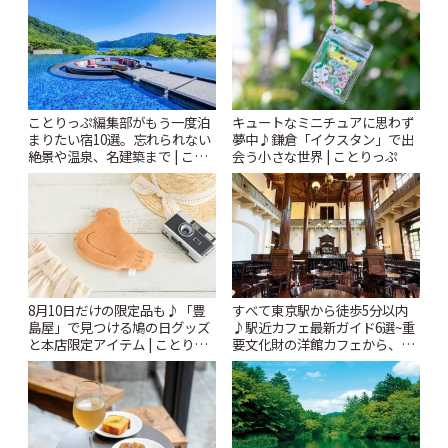
ことりっぷ編集部がもう一度泊
キュートなミニチュアに思わず
まりたい宿10選。忘れられない
夢中♪鎌倉「イクスタン」で出
絶景や温泉、名建築まで | こと
会う小さな世界 | ことりっぷ
りっぷ
8月10日だけの限定品も♪「豊
すべて東京駅から徒歩5分以内
島屋」で見つける鳩の日グッズ
♪駅近カフェ最新ガイド6選~重
と本店限定アイテム | ことりっ
要文化財の洋館カフェから、改
ぷ
札すぐのレトロ喫茶まで~ | こと
りっぷ