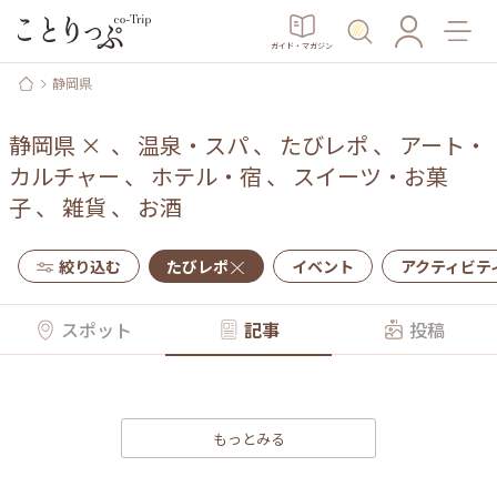
ガイド・マガジン
静岡県
静岡県
×
、
温泉・スパ
、
たびレポ
、
アート・
カルチャー
、
ホテル・宿
、
スイーツ・お菓
子
、
雑貨
、
お酒
絞り込む
たびレポ
イベント
アクティビテ
スポット
記事
投稿
もっとみる