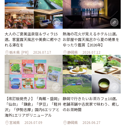
大人のご褒美温泉宿＆ヴィラ15
熱海の花火が見えるホテル11選。
選。客室露天風呂や美食に癒やさ
お部屋や露天風呂から夏の絶景を
れる滞在を
ゆったり鑑賞【2026年】
栃木県
[PR]
2026.07.17
静岡県
2026.07.12
【改訂版発売♪】「角館・盛岡」
静岡で行きたいお茶カフェ10選。
「仙台」「鎌倉」「伊豆」「軽井
老舗茶舗や古民家で味わう、癒し
沢」「伊勢志摩」国内6エリアと
のお茶時間
海外1エリアがリニューアル
宮城県
2026.07.09
静岡県
2026.06.27