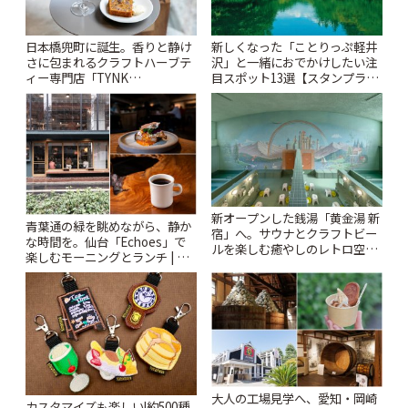
日本橋兜町に誕生。香りと静け
新しくなった「ことりっぷ軽井
さに包まれるクラフトハーブテ
沢」と一緒におでかけしたい注
ィー専門店「TYNK
目スポット13選【スタンプラリ
Kabutocho」 | ことりっぷ
ー開催中】 | ことりっぷ
新オープンした銭湯「黄金湯 新
青葉通の緑を眺めながら、静か
宿」へ。サウナとクラフトビー
な時間を。仙台「Echoes」で
ルを楽しむ癒やしのレトロ空間
楽しむモーニングとランチ | こ
| ことりっぷ
とりっぷ
大人の工場見学へ、愛知・岡崎
カスタマイズも楽しい!約500種