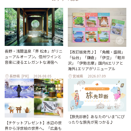
長野・浅間温泉「界 松本」がリニ
【改訂版発売♪】「角館・盛岡」
ューアルオープン。信州ワインと
「仙台」「鎌倉」「伊豆」「軽井
音楽に浸るエレガントな湯宿へ
沢」「伊勢志摩」国内6エリアと
海外1エリアがリニューアル
長野県
[PR]
2026.08.05
宮城県
2026.07.09
【旅先診断】あなたの“いま”にぴ
ったりな旅先が見つかる♪
【チケットプレゼント】水辺の世
界から浮世絵の世界へ。「広島も