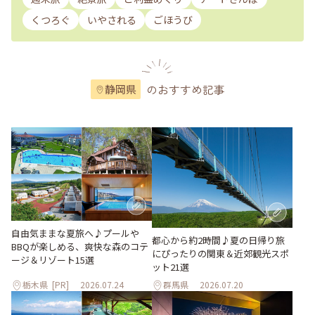
くつろぐ
いやされる
ごほうび
のおすすめ記事
静岡県
自由気ままな夏旅へ♪プールや
都心から約2時間♪夏の日帰り旅
BBQが楽しめる、爽快な森のコテ
にぴったりの関東＆近郊観光スポ
ージ＆リゾート15選
ット21選
栃木県
[PR]
2026.07.24
群馬県
2026.07.20