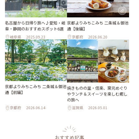
名古屋から日帰り旅へ♪愛知・岐
京都よりみちこみち 二条城＆御池
阜・静岡のおすすめスポット6選
通【後編】
岐阜県
2025.09.23
京都府
2026.06.20
京都よりみちこみち 二条城＆御池
焼きものの里・信楽、窯元めぐり
通【前編】
やランチ＆スイーツを楽しむ癒し
の旅へ
京都府
2026.06.14
滋賀県
2026.05.01
おすすめ記事