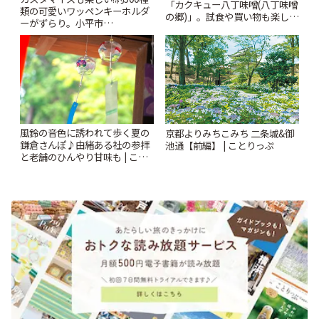
「カクキュー八丁味噌(八丁味噌
類の可愛いワッペンキーホルダ
の郷)」。試食や買い物も楽しみ
ーがずらり。小平市
♪ | ことりっぷ
「Kimamaya T&K」 | ことりっ
ぷ
風鈴の音色に誘われて歩く夏の
京都よりみちこみち 二条城&御
鎌倉さんぽ♪由緒ある社の参拝
池通【前編】 | ことりっぷ
と老舗のひんやり甘味も | こと
りっぷ