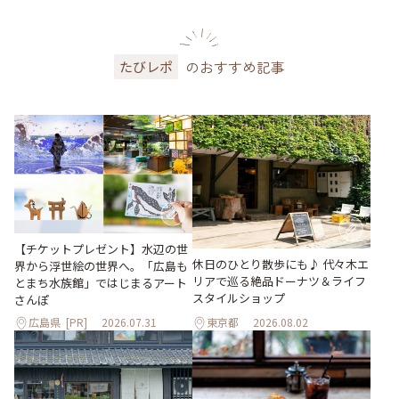
のおすすめ記事
たびレポ
【チケットプレゼント】水辺の世
休日のひとり散歩にも♪ 代々木エ
界から浮世絵の世界へ。「広島も
リアで巡る絶品ドーナツ＆ライフ
とまち水族館」ではじまるアート
スタイルショップ
さんぽ
広島県
[PR]
2026.07.31
東京都
2026.08.02