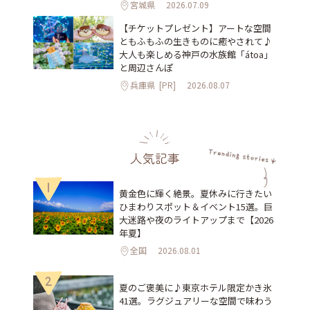
宮城県
2026.07.09
【チケットプレゼント】アートな空間
ともふもふの生きものに癒やされて♪
大人も楽しめる神戸の水族館「átoa」
と周辺さんぽ
兵庫県
[PR]
2026.08.07
人気記事
1
黄金色に輝く絶景。夏休みに行きたい
ひまわりスポット＆イベント15選。巨
大迷路や夜のライトアップまで【2026
年夏】
全国
2026.08.01
2
夏のご褒美に♪東京ホテル限定かき氷
41選。ラグジュアリーな空間で味わう