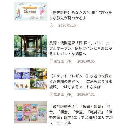
【旅先診断】あなたの“いま”にぴった
りな旅先が見つかる♪
2026.05.15
長野・浅間温泉「界 松本」がリニュー
アルオープン。信州ワインと音楽に浸
るエレガントな湯宿へ
長野県
[PR]
2026.08.05
【チケットプレゼント】水辺の世界か
ら浮世絵の世界へ。「広島もとまち水
族館」ではじまるアートさんぽ
広島県
[PR]
2026.07.31
【改訂版発売♪】「角館・盛岡」「仙
台」「鎌倉」「伊豆」「軽井沢」「伊
勢志摩」国内6エリアと海外1エリアが
リニューアル