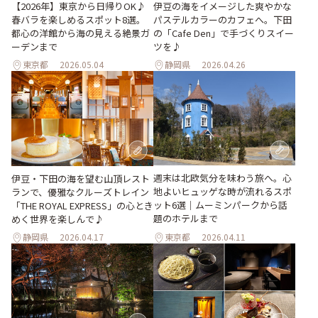
【2026年】東京から日帰りOK♪
伊豆の海をイメージした爽やかな
春バラを楽しめるスポット8選。
パステルカラーのカフェへ。下田
都心の洋館から海の見える絶景ガ
の「Cafe Den」で手づくりスイー
ーデンまで
ツを♪
東京都
2026.05.04
静岡県
2026.04.26
週末は北欧気分を味わう旅へ。心
伊豆・下田の海を望む山頂レスト
地よいヒュッゲな時が流れるスポ
ランで、優雅なクルーズトレイン
ット6選｜ムーミンパークから話
「THE ROYAL EXPRESS」の心とき
題のホテルまで
めく世界を楽しんで♪
静岡県
2026.04.17
東京都
2026.04.11