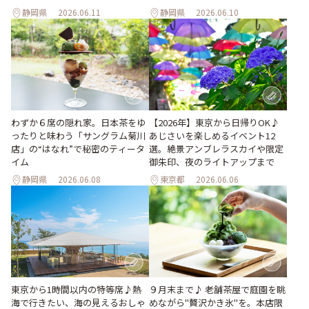
静岡県
2026.06.11
静岡県
2026.06.10
わずか６席の隠れ家。日本茶をゆ
【2026年】東京から日帰りOK♪
ったりと味わう「サングラム菊川
あじさいを楽しめるイベント12
店」の“はなれ”で秘密のティータ
選。絶景アンブレラスカイや限定
イム
御朱印、夜のライトアップまで
静岡県
2026.06.08
東京都
2026.06.06
東京から1時間以内の特等席♪熱
９月末まで♪ 老舗茶屋で庭園を眺
海で行きたい、海の見えるおしゃ
めながら"贅沢かき氷"を。本店限