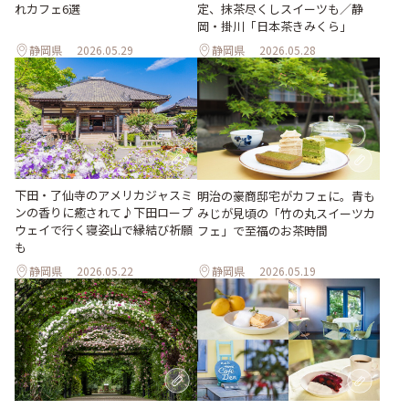
れカフェ6選
定、抹茶尽くしスイーツも／静
岡・掛川「日本茶きみくら」
静岡県
2026.05.29
静岡県
2026.05.28
下田・了仙寺のアメリカジャスミ
明治の豪商邸宅がカフェに。青も
ンの香りに癒されて♪下田ロープ
みじが見頃の「竹の丸スイーツカ
ウェイで行く寝姿山で縁結び祈願
フェ」で至福のお茶時間
も
静岡県
2026.05.22
静岡県
2026.05.19