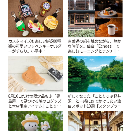
カスタマイズも楽しい!約500種
青葉通の緑を眺めながら、静か
類の可愛いワッペンキーホルダ
な時間を。仙台「Echoes」で
ーがずらり。小平市
楽しむモーニングとランチ | こ
「Kimamaya T&K」 | ことりっ
とりっぷ
ぷ
8月10日だけの限定品も♪「豊
新しくなった「ことりっぷ軽井
島屋」で見つける鳩の日グッズ
沢」と一緒におでかけしたい注
と本店限定アイテム | ことりっ
目スポット13選【スタンプラリ
ぷ
ー開催中】 | ことりっぷ