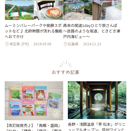
ムーミンバレーパークや発酵スポ
再来の尾道1dayひとり旅さんぽ
ットなど♪ 北欧時間が流れる飯能
～迷路のような坂道、ときどき瀬
へおでかけ
戸内海ビュー～
埼玉県
[PR]
2024.09.06
広島県
2024.11.23
おすすめ記事
長野・浅間温泉「界 松本」がリニ
【改訂版発売♪】「角館・盛岡」
ューアルオープン。信州ワインと
「仙台」「鎌倉」「伊豆」「軽井