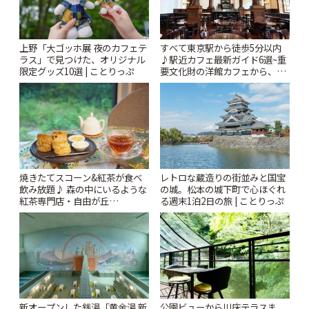
上野「大ゴッホ展 夜のカフェテ
すべて東京駅から徒歩5分以内
ラス」で見つけた、オリジナル
♪駅近カフェ最新ガイド6選~重
限定グッズ10選 | ことりっぷ
要文化財の洋館カフェから、改
札すぐのレトロ喫茶まで~ | こと
りっぷ
焼きたてスコーン&紅茶が食べ
レトロな蔵造りの街並みと国宝
飲み放題♪ 森の中にいるような
の城。松本の城下町で心ほぐれ
紅茶専門店・自由が丘
る週末1泊2日の旅 | ことりっぷ
「YOTSUBA TEA」でのんびり
時間 | ことりっぷ
新オープンした銭湯「黄金湯 新
公園ビューから川床テラスま