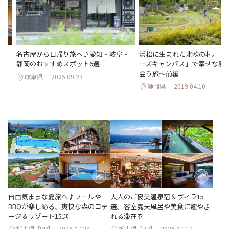
Qが
名古屋から日帰り旅へ♪愛知・岐阜・
浜松に生まれた北欧の村。「
ゾ
静岡のおすすめスポット6選
ーズキャンパス」で幸せな暮
会う旅～前編
岐阜県
2025.09.23
静岡県
2019.04.10
大人のご褒美温泉宿＆ヴィラ15
自由気ままな夏旅へ♪プールや
選。客室露天風呂や美食に癒やさ
BBQが楽しめる、爽快な森のコテ
れる滞在を
ージ＆リゾート15選
栃木県
[PR]
2026.07.24
栃木県
[PR]
2026.07.17