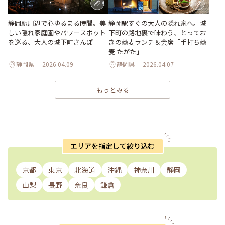
静岡駅周辺で心ゆるまる時間。美
静岡駅すぐの大人の隠れ家へ。城
しい隠れ家庭園やパワースポット
下町の路地裏で味わう、とってお
を巡る、大人の城下町さんぽ
きの蕎麦ランチ＆会席「手打ち蕎
麦 たがた」
静岡県
2026.04.09
静岡県
2026.04.07
もっとみる
エリアを指定して絞り込む
京都
東京
北海道
沖縄
神奈川
静岡
山梨
長野
奈良
鎌倉