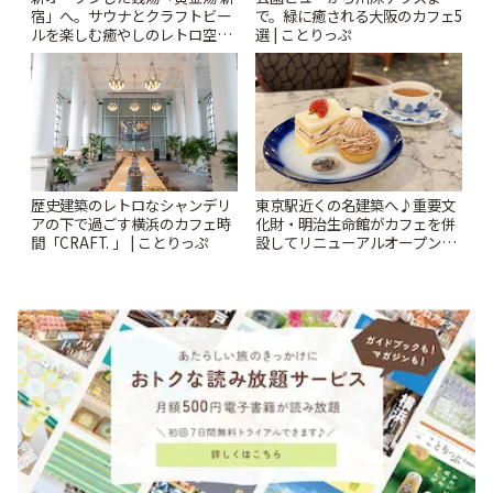
宿」へ。サウナとクラフトビー
で。緑に癒される大阪のカフェ5
ルを楽しむ癒やしのレトロ空間
選 | ことりっぷ
| ことりっぷ
歴史建築のレトロなシャンデリ
東京駅近くの名建築へ♪重要文
アの下で過ごす横浜のカフェ時
化財・明治生命館がカフェを併
間「CRAFT. 」 | ことりっぷ
設してリニューアルオープン
「明治安田CAFE 丸の内」 | こ
とりっぷ