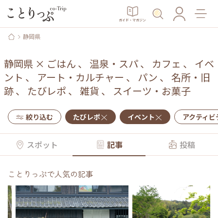
ガイド・マガジン
静岡県
静岡県
×
ごはん
、
温泉・スパ
、
カフェ
、
イベ
ント
、
アート・カルチャー
、
パン
、
名所・旧
跡
、
たびレポ
、
雑貨
、
スイーツ・お菓子
絞り込む
たびレポ
イベント
アクティビ
スポット
記事
投稿
ことりっぷで人気の記事