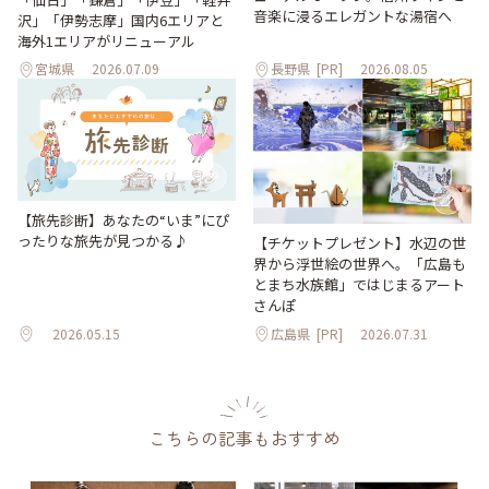
音楽に浸るエレガントな湯宿へ
沢」「伊勢志摩」国内6エリアと
海外1エリアがリニューアル
宮城県
2026.07.09
長野県
[PR]
2026.08.05
【旅先診断】あなたの“いま”にぴ
ったりな旅先が見つかる♪
【チケットプレゼント】水辺の世
界から浮世絵の世界へ。「広島も
とまち水族館」ではじまるアート
さんぽ
2026.05.15
広島県
[PR]
2026.07.31
こちらの記事もおすすめ