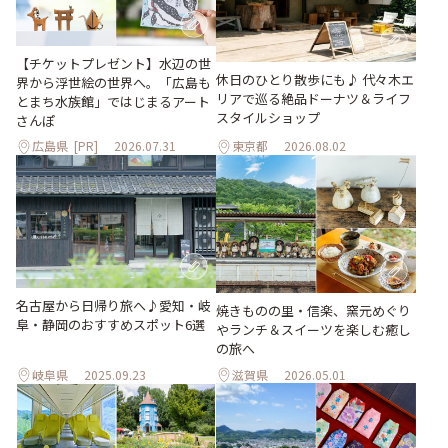
【チケットプレゼント】水辺の世
休日のひとり散歩にも♪ 代々木エ
界から浮世絵の世界へ。「広島も
リアで巡る絶品ドーナツ＆ライフ
とまち水族館」ではじまるアート
スタイルショップ
さんぽ
広島県
[PR]
2026.07.31
東京都
2026.08.02
名古屋から日帰り旅へ♪愛知・岐
焼きものの里・信楽、窯元めぐり
阜・静岡のおすすめスポット6選
やランチ＆スイーツを楽しむ癒し
の旅へ
岐阜県
2025.09.23
滋賀県
2026.05.01