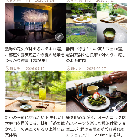
熱海の花火が見えるホテル11選。
静岡で行きたいお茶カフェ10選。
お部屋や露天風呂から夏の絶景を
老舗茶舗や古民家で味わう、癒し
ゆったり鑑賞【2026年】
のお茶時間
静岡県
2026.07.12
静岡県
2026.06.27
新茶の季節に訪れたい♪ 美しい日
緑を眺めながら、オーガニック抹
本庭園を見渡せる、掛川「茶の蔵
茶スイーツを楽しむ贅沢体験♪ 創
かねも」の茶室でゆるり上質なお
業110年超の茶農家が営む隠れ家
茶体験
カフェ / 掛川「Teatime まるは」