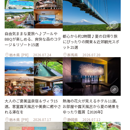
自由気ままな夏旅へ♪プールや
都心から約2時間♪夏の日帰り旅
BBQが楽しめる、爽快な森のコテ
にぴったりの関東＆近郊観光スポ
ージ＆リゾート15選
ット21選
栃木県
[PR]
2026.07.24
群馬県
2026.07.20
大人のご褒美温泉宿＆ヴィラ15
熱海の花火が見えるホテル11選。
選。客室露天風呂や美食に癒やさ
お部屋や露天風呂から夏の絶景を
れる滞在を
ゆったり鑑賞【2026年】
栃木県
[PR]
2026.07.17
静岡県
2026.07.12