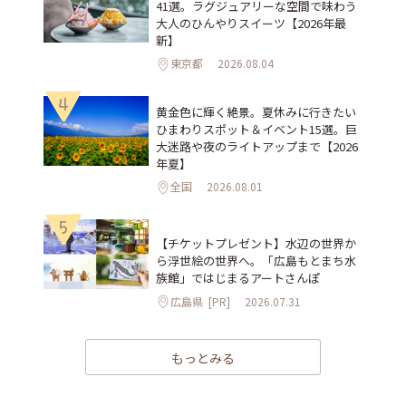
41選。ラグジュアリーな空間で味わう
大人のひんやりスイーツ【2026年最
新】
東京都
2026.08.04
4
黄金色に輝く絶景。夏休みに行きたい
ひまわりスポット＆イベント15選。巨
大迷路や夜のライトアップまで【2026
年夏】
全国
2026.08.01
5
【チケットプレゼント】水辺の世界か
ら浮世絵の世界へ。「広島もとまち水
族館」ではじまるアートさんぽ
広島県
[PR]
2026.07.31
もっとみる