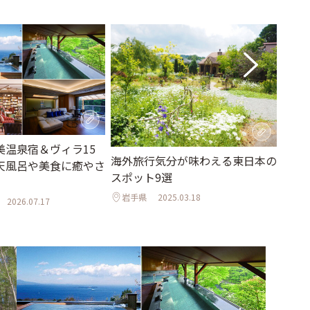
美温泉宿＆ヴィラ15
浜松
海外旅行気分が味わえる東日本の
天風呂や美食に癒やさ
フィ
スポット9選
らし
岩手県
2025.03.18
2026.07.17
静岡