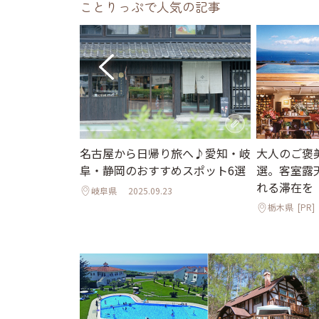
ことりっぷで人気の記事
大人のご褒
へ♪プールや
名古屋から日帰り旅へ♪愛知・岐
選。客室露
爽快な森のコ
阜・静岡のおすすめスポット6選
れる滞在を
5選
岐阜県
2025.09.23
栃木県
[PR]
7.24