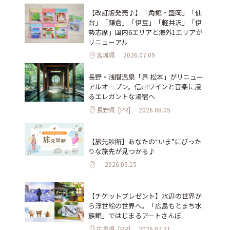
【改訂版発売♪】「角館・盛岡」「仙
台」「鎌倉」「伊豆」「軽井沢」「伊
勢志摩」国内6エリアと海外1エリアが
リニューアル
宮城県
2026.07.09
長野・浅間温泉「界 松本」がリニュー
アルオープン。信州ワインと音楽に浸
るエレガントな湯宿へ
長野県
[PR]
2026.08.05
【旅先診断】あなたの“いま”にぴった
りな旅先が見つかる♪
2026.05.15
【チケットプレゼント】水辺の世界か
ら浮世絵の世界へ。「広島もとまち水
族館」ではじまるアートさんぽ
広島県
[PR]
2026.07.31