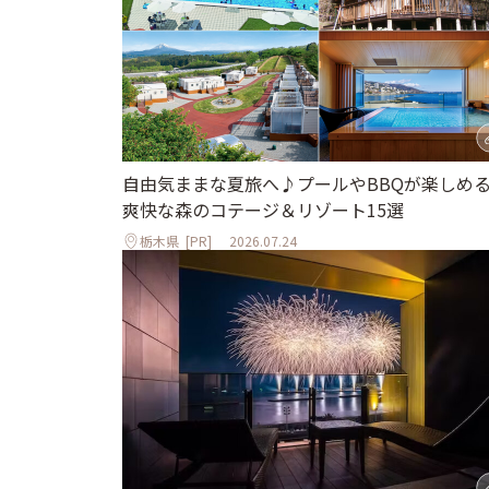
自由気ままな夏旅へ♪プールやBBQが楽しめ
爽快な森のコテージ＆リゾート15選
栃木県
[PR]
2026.07.24