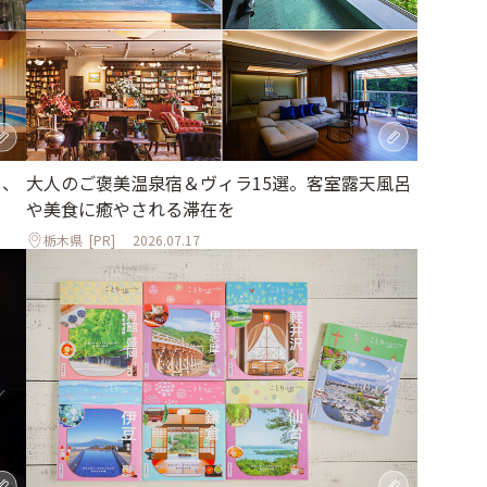
大人のご褒美温泉宿＆ヴィラ15選。客室露天風呂
る、
や美食に癒やされる滞在を
栃木県
[PR]
2026.07.17