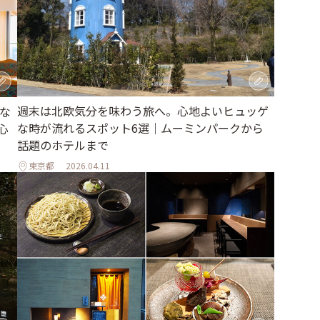
週末は北欧気分を味わう旅へ。心地よいヒュッゲ
な
な時が流れるスポット6選｜ムーミンパークから
心
話題のホテルまで
東京都
2026.04.11