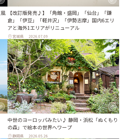
天風
【改訂版発売♪】「角館・盛岡」「仙台」「鎌
倉」「伊豆」「軽井沢」「伊勢志摩」国内6エリ
アと海外1エリアがリニューアル
宮城県
2026.07.09
、
中世のヨーロッパみたい♪ 静岡・浜松「ぬくもり
の森」で絵本の世界へワープ
静岡県
2026.05.26