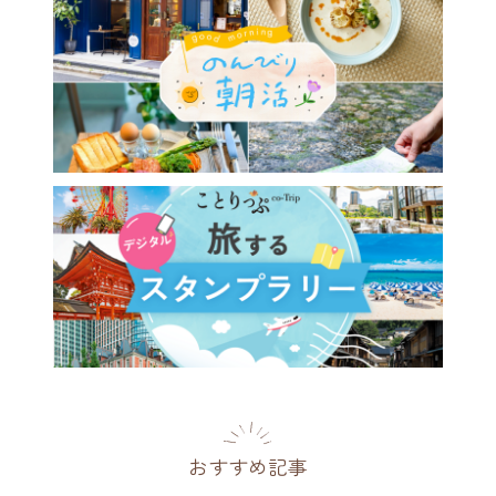
に生まれた北欧の村。「ドロ
ーズキャンパス」で幸せな暮
に出会う旅～前編
県
2019.04.10
おすすめ記事