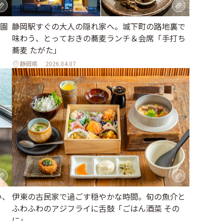
園
静岡駅すぐの大人の隠れ家へ。城下町の路地裏で
味わう、とっておきの蕎麦ランチ＆会席「手打ち
蕎麦 たがた」
静岡県
2026.04.07
い、
伊東の古民家で過ごす穏やかな時間。旬の魚介と
ふわふわのアジフライに舌鼓「ごはん酒菜 その
に」