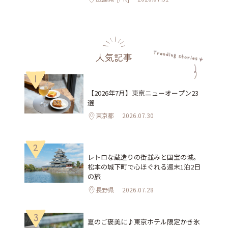
人気記事
1
【2026年7月】東京ニューオープン23
選
東京都
2026.07.30
2
レトロな蔵造りの街並みと国宝の城。
松本の城下町で心ほぐれる週末1泊2日
の旅
長野県
2026.07.28
3
夏のご褒美に♪東京ホテル限定かき氷