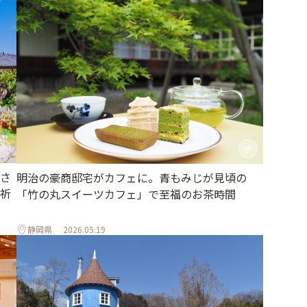
さ
明治の豪商邸宅がカフェに。青もみじが見頃の
祈
「竹の丸スイーツカフェ」で至福のお茶時間
静岡県
2026.05.19