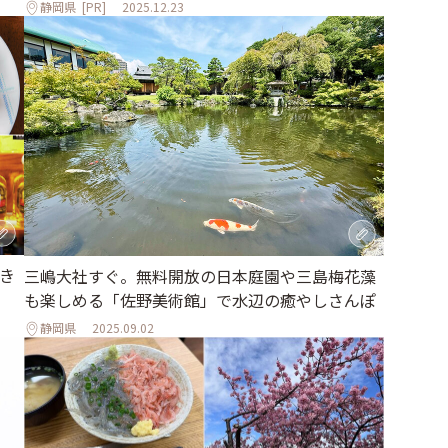
静岡県
[PR]
2025.12.23
き
三嶋大社すぐ。無料開放の日本庭園や三島梅花藻
も楽しめる「佐野美術館」で水辺の癒やしさんぽ
静岡県
2025.09.02