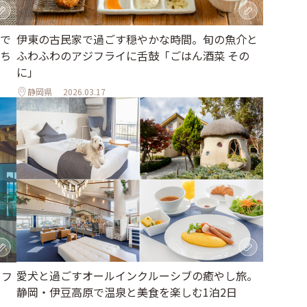
で
伊東の古民家で過ごす穏やかな時間。旬の魚介と
ち
ふわふわのアジフライに舌鼓「ごはん酒菜 その
に」
静岡県
2026.03.17
愛犬と過ごすオールインクルーシブの癒やし旅。
カフ
静岡・伊豆高原で温泉と美食を楽しむ1泊2日