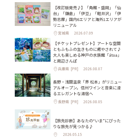
【改訂版発売♪】「角館・盛岡」「仙
台」「鎌倉」「伊豆」「軽井沢」「伊
勢志摩」国内6エリアと海外1エリアが
リニューアル
宮城県
2026.07.09
【チケットプレゼント】アートな空間
ともふもふの生きものに癒やされて♪
大人も楽しめる神戸の水族館「átoa」
と周辺さんぽ
兵庫県
[PR]
2026.08.07
長野・浅間温泉「界 松本」がリニュー
アルオープン。信州ワインと音楽に浸
るエレガントな湯宿へ
長野県
[PR]
2026.08.05
【旅先診断】あなたの“いま”にぴった
りな旅先が見つかる♪
2026.05.15