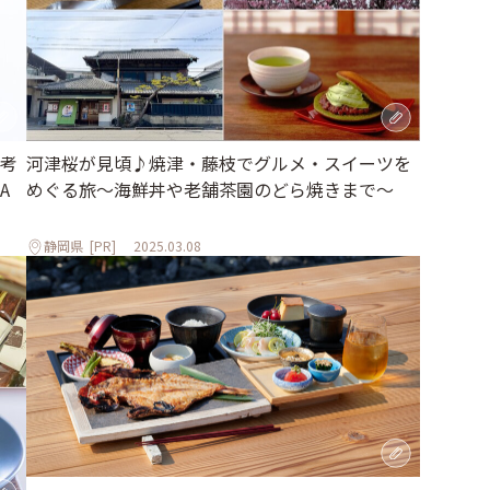
考
河津桜が見頃♪焼津・藤枝でグルメ・スイーツを
A
めぐる旅～海鮮丼や老舗茶園のどら焼きまで～
静岡県
[PR]
2025.03.08