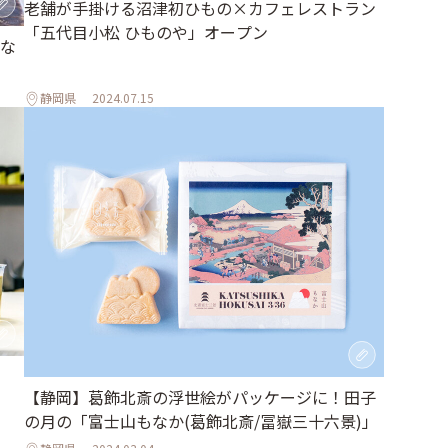
老舗が手掛ける沼津初ひもの×カフェレストラン
「五代目小松 ひものや」オープン
な
静岡県
2024.07.15
【静岡】葛飾北斎の浮世絵がパッケージに！田子
の月の「富士山もなか(葛飾北斎/冨嶽三十六景)」