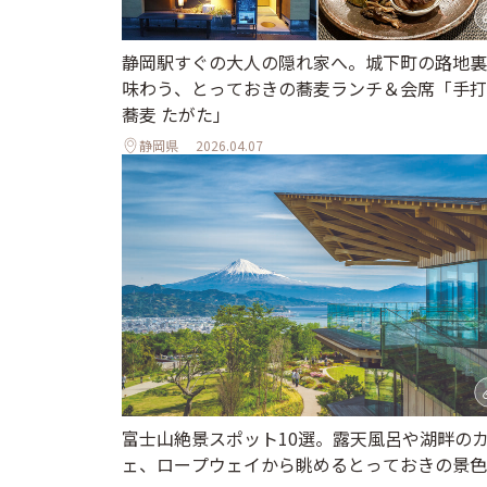
静岡駅すぐの大人の隠れ家へ。城下町の路地裏
味わう、とっておきの蕎麦ランチ＆会席「手打
蕎麦 たがた」
静岡県
2026.04.07
富士山絶景スポット10選。露天風呂や湖畔の
ェ、ロープウェイから眺めるとっておきの景色