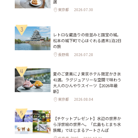
選
東京都
2026.07.30
3
レトロな蔵造りの街並みと国宝の城。
松本の城下町で心ほぐれる週末1泊2日
の旅
長野県
2026.07.28
4
夏のご褒美に♪東京ホテル限定かき氷
41選。ラグジュアリーな空間で味わう
大人のひんやりスイーツ【2026年最
新】
東京都
2026.08.04
5
【チケットプレゼント】水辺の世界か
ら浮世絵の世界へ。「広島もとまち水
族館」ではじまるアートさんぽ