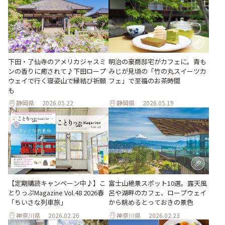
下田・了仙寺のアメリカジャスミ
明治の豪商邸宅がカフェに。青も
ンの香りに癒されて♪下田ロープ
みじが見頃の「竹の丸スイーツカ
ウェイで行く寝姿山で縁結び祈願
フェ」で至福のお茶時間
も
静岡県
2026.05.22
静岡県
2026.05.19
【定期購読キャンペーン中♪】こ
富士山絶景スポット10選。露天風
とりっぷMagazine Vol.48 2026春
呂や湖畔のカフェ、ロープウェイ
「ちいさな列車旅」
から眺めるとっておきの景色
神奈川県
2026.02.26
神奈川県
2026.02.23