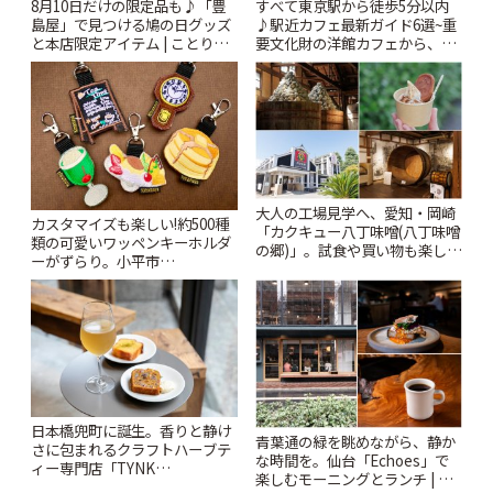
8月10日だけの限定品も♪「豊
すべて東京駅から徒歩5分以内
島屋」で見つける鳩の日グッズ
♪駅近カフェ最新ガイド6選~重
と本店限定アイテム | ことりっ
要文化財の洋館カフェから、改
ぷ
札すぐのレトロ喫茶まで~ | こと
りっぷ
大人の工場見学へ、愛知・岡崎
カスタマイズも楽しい!約500種
「カクキュー八丁味噌(八丁味噌
類の可愛いワッペンキーホルダ
の郷)」。試食や買い物も楽しみ
ーがずらり。小平市
♪ | ことりっぷ
「Kimamaya T&K」 | ことりっ
ぷ
日本橋兜町に誕生。香りと静け
青葉通の緑を眺めながら、静か
さに包まれるクラフトハーブテ
な時間を。仙台「Echoes」で
ィー専門店「TYNK
楽しむモーニングとランチ | こ
Kabutocho」 | ことりっぷ