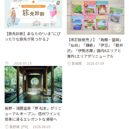
【旅先診断】あなたの“いま”にぴ
ったりな旅先が見つかる♪
【改訂版発売♪】「角館・盛岡」
「仙台」「鎌倉」「伊豆」「軽井
沢」「伊勢志摩」国内6エリアと
海外1エリアがリニューアル
2026.05.15
宮城県
2026.07.09
長野・浅間温泉「界 松本」がリニ
ューアルオープン。信州ワインと
音楽に浸るエレガントな湯宿へ
長野県
[PR]
2026.08.05