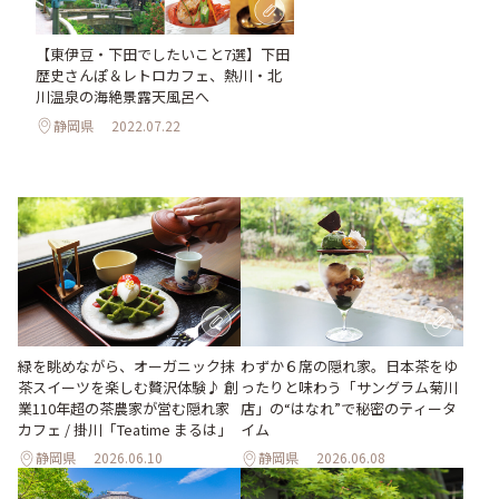
【東伊豆・下田でしたいこと7選】下田
歴史さんぽ＆レトロカフェ、熱川・北
川温泉の海絶景露天風呂へ
静岡県
2022.07.22
緑を眺めながら、オーガニック抹
わずか６席の隠れ家。日本茶をゆ
茶スイーツを楽しむ贅沢体験♪ 創
ったりと味わう「サングラム菊川
業110年超の茶農家が営む隠れ家
店」の“はなれ”で秘密のティータ
カフェ / 掛川「Teatime まるは」
イム
静岡県
2026.06.10
静岡県
2026.06.08