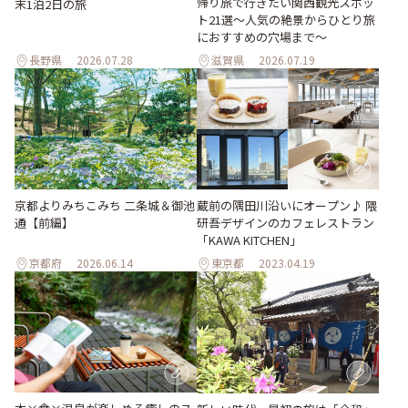
帰り旅で行きたい関西観光スポッ
末1泊2日の旅
ト21選～人気の絶景からひとり旅
におすすめの穴場まで～
長野県
2026.07.28
滋賀県
2026.07.19
京都よりみちこみち 二条城＆御池
蔵前の隅田川沿いにオープン♪ 隈
通【前編】
研吾デザインのカフェレストラン
「KAWA KITCHEN」
京都府
2026.06.14
東京都
2023.04.19