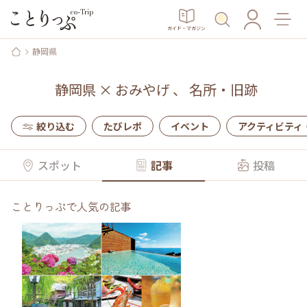
ガイド・マガジン
静岡県
静岡県
×
おみやげ
、
名所・旧跡
絞り込む
たびレポ
イベント
アクティビティ
スポット
記事
投稿
ことりっぷで人気の記事