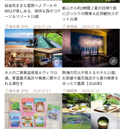
自由気ままな夏旅へ♪プールや
都心から約2時間♪夏の日帰り旅
BBQが楽しめる、爽快な森のコテ
にぴったりの関東＆近郊観光スポ
ージ＆リゾート15選
ット21選
栃木県
[PR]
2026.07.24
群馬県
2026.07.20
大人のご褒美温泉宿＆ヴィラ15
熱海の花火が見えるホテル11選。
選。客室露天風呂や美食に癒やさ
お部屋や露天風呂から夏の絶景を
れる滞在を
ゆったり鑑賞【2026年】
栃木県
[PR]
2026.07.17
静岡県
2026.07.12