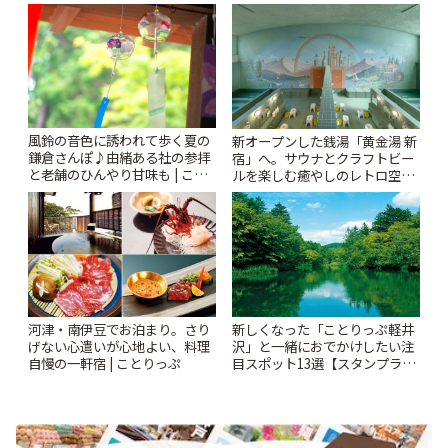
とりっぷ
風鈴の音色に誘われて歩く夏の
新オープンした銭湯「黄金湯 新
鎌倉さんぽ♪由緒ある社の参拝
宿」へ。サウナとクラフトビー
と老舗のひんやり甘味も | こと
ルを楽しむ癒やしのレトロ空間
りっぷ
| ことりっぷ
河津・南伊豆でお泊まり。さり
新しくなった「ことりっぷ軽井
げない心遣いが心地よい、料理
沢」と一緒におでかけしたい注
自慢の一軒宿 | ことりっぷ
目スポット13選【スタンプラリ
ー開催中】 | ことりっぷ