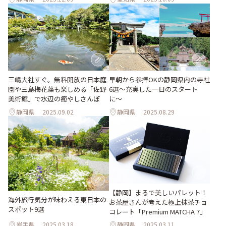
早朝から参拝OKの静岡県内の寺社
三嶋大社すぐ。無料開放の日本庭
6選〜充実した一日のスタート
園や三島梅花藻も楽しめる「佐野
に〜
美術館」で水辺の癒やしさんぽ
静岡県
2025.09.02
静岡県
2025.08.29
【静岡】まるで美しいパレット！
海外旅行気分が味わえる東日本の
お茶屋さんが考えた極上抹茶チョ
スポット9選
コレート「Premium MATCHA 7」
岩手県
2025.03.18
静岡県
2025.03.11