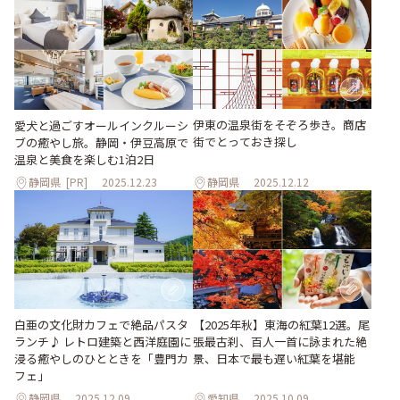
伊東の温泉街をそぞろ歩き。商店
愛犬と過ごすオールインクルーシ
街でとっておき探し
ブの癒やし旅。静岡・伊豆高原で
温泉と美食を楽しむ1泊2日
静岡県
[PR]
2025.12.23
静岡県
2025.12.12
【2025年秋】東海の紅葉12選。尾
白亜の文化財カフェで絶品パスタ
張最古刹、百人一首に詠まれた絶
ランチ♪ レトロ建築と西洋庭園に
景、日本で最も遅い紅葉を堪能
浸る癒やしのひとときを「豊門カ
フェ」
静岡県
2025.12.09
愛知県
2025.10.09