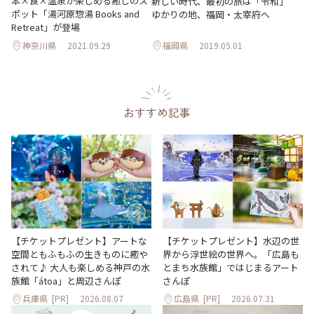
本×食×温泉が楽しめる癒しのス
新しい時代、最初の旅は「令和」
ポット「湯河原惣湯 Books and
ゆかりの地、福岡・太宰府へ
Retreat」が登場
神奈川県
2021.09.29
福岡県
2019.05.01
おすすめ記事
【チケットプレゼント】アートな
【チケットプレゼント】水辺の世
空間ともふもふの生きものに癒や
界から浮世絵の世界へ。「広島も
されて♪ 大人も楽しめる神戸の水
とまち水族館」ではじまるアート
族館「átoa」と周辺さんぽ
さんぽ
兵庫県
[PR]
2026.08.07
広島県
[PR]
2026.07.31