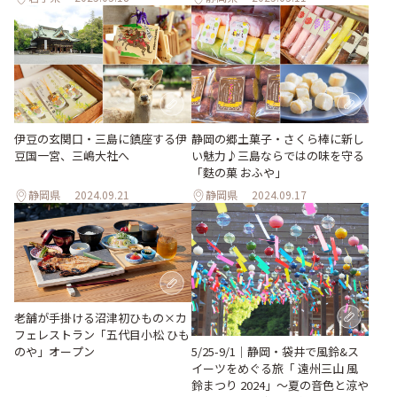
伊豆の玄関口・三島に鎮座する伊
静岡の郷土菓子・さくら棒に新し
豆国一宮、三嶋大社へ
い魅力♪三島ならではの味を守る
「麩の菓 おふや」
静岡県
2024.09.21
静岡県
2024.09.17
老舗が手掛ける沼津初ひもの×カ
フェレストラン「五代目小松 ひも
5/25-9/1｜静岡・袋井で風鈴&ス
のや」オープン
イーツをめぐる旅「 遠州三山 風
鈴まつり 2024」～夏の音色と涼や