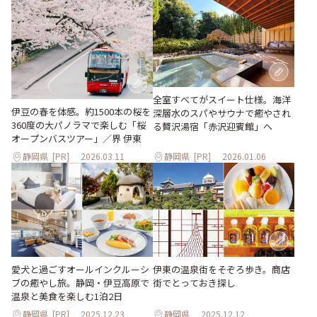
全室すべてがスイート仕様。海洋
伊豆の春を体感。約1500本の桜を
深層水のスパやサウナで癒やされ
360度の大パノラマで楽しむ「桜
る贅沢湯宿「赤沢迎賓館」へ
オープンバスツアー」／界 伊東
静岡県
[PR]
2026.03.11
静岡県
[PR]
2026.01.06
伊東の温泉街をそぞろ歩き。商店
愛犬と過ごすオールインクルーシ
街でとっておき探し
ブの癒やし旅。静岡・伊豆高原で
温泉と美食を楽しむ1泊2日
静岡県
[PR]
2025.12.23
静岡県
2025.12.12