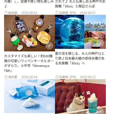
の郷）」。試食や買い物も楽しみ
されて♪ 大人も楽しめる神戸の水
♪
族館「átoa」と周辺さんぽ
愛知県
2026.08.03
兵庫県
[PR]
2026.08.07
夏の涼を感じる、大人の神戸ひと
カスタマイズも楽しい！約500種
り旅♪日本最大級の球体水槽があ
類の可愛いワッペンキーホルダー
る水族館「átoa」へ
がずらり。小平市「Kimamaya
T&K」
東京都
2026.08.04
兵庫県
[PR]
2025.08.12