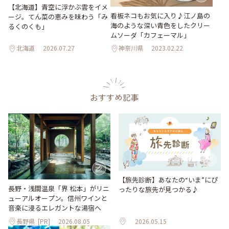
【北海道】青空に浮かぶ雲をイメ
看板ネコもお気に入り♪江ノ島の
ージ。てん菜の恵みを味わう「み
海のような深い青色をしたクリー
るくのくも」
ムソーダ「カフェーマル」
北海道
2026.07.27
神奈川県
2023.02.22
おすすめ記事
【旅先診断】あなたの“いま”にぴ
長野・浅間温泉「界 松本」がリニ
ったりな旅先が見つかる♪
ューアルオープン。信州ワインと
音楽に浸るエレガントな湯宿へ
長野県
[PR]
2026.08.05
2026.05.15