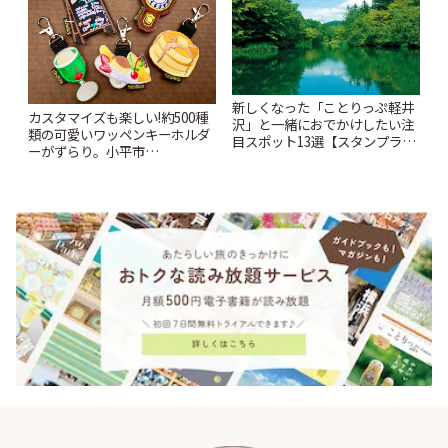
新しくなった「ことりっぷ軽井
カスタマイズも楽しい!約500種
沢」と一緒におでかけしたい注
類の可愛いワッペンキーホルダ
目スポット13選【スタンプラリ
ーがずらり。小平市
ー開催中】 | ことりっぷ
「Kimamaya T&K」 | ことりっ
ぷ