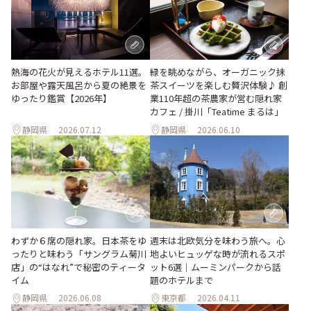
熱海の花火が見えるホテル11選。
緑を眺めながら、オーガニック抹
お部屋や露天風呂から夏の絶景を
茶スイーツを楽しむ贅沢体験♪ 創
ゆったり鑑賞【2026年】
業110年超の茶農家が営む隠れ家
カフェ / 掛川「Teatime まるは」
静岡県
2026.07.12
静岡県
2026.06.10
わずか６席の隠れ家。日本茶をゆ
週末は北欧気分を味わう旅へ。心
ったりと味わう「サングラム菊川
地よいヒュッゲな時が流れるスポ
店」の“はなれ”で秘密のティータ
ット6選｜ムーミンパークから話
イム
題のホテルまで
静岡県
2026.06.08
東京都
2026.04.11