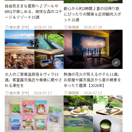
自由気ままな夏旅へ♪プールや
都心から約2時間♪夏の日帰り旅
BBQが楽しめる、爽快な森のコテ
にぴったりの関東＆近郊観光スポ
ージ＆リゾート15選
ット21選
栃木県
[PR]
2026.07.24
群馬県
2026.07.20
大人のご褒美温泉宿＆ヴィラ15
熱海の花火が見えるホテル11選。
選。客室露天風呂や美食に癒やさ
お部屋や露天風呂から夏の絶景を
れる滞在を
ゆったり鑑賞【2026年】
栃木県
[PR]
2026.07.17
静岡県
2026.07.12