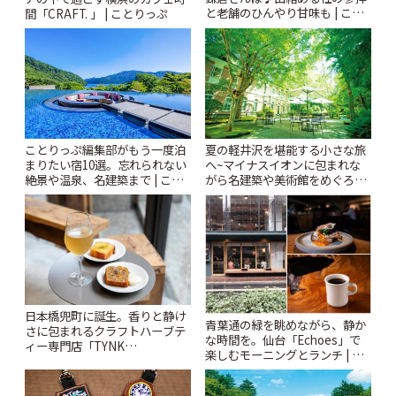
と老舗のひんやり甘味も | こと
間「CRAFT. 」 | ことりっぷ
りっぷ
ことりっぷ編集部がもう一度泊
夏の軽井沢を堪能する小さな旅
まりたい宿10選。忘れられない
へ~マイナスイオンに包まれな
絶景や温泉、名建築まで | こと
がら名建築や美術館をめぐろう
りっぷ
~ | ことりっぷ
日本橋兜町に誕生。香りと静け
青葉通の緑を眺めながら、静か
さに包まれるクラフトハーブテ
な時間を。仙台「Echoes」で
ィー専門店「TYNK
楽しむモーニングとランチ | こ
Kabutocho」 | ことりっぷ
とりっぷ