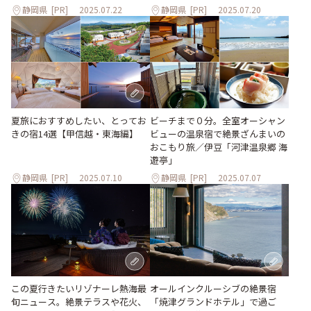
静岡県
[PR]
2025.07.22
静岡県
[PR]
2025.07.20
夏旅におすすめしたい、とってお
ビーチまで０分。全室オーシャン
きの宿14選【甲信越・東海編】
ビューの温泉宿で絶景ざんまいの
おこもり旅／伊豆「河津温泉郷 海
遊亭」
静岡県
[PR]
2025.07.10
静岡県
[PR]
2025.07.07
この夏行きたいリゾナーレ熱海最
オールインクルーシブの絶景宿
旬ニュース。絶景テラスや花火、
「焼津グランドホテル」で過ご