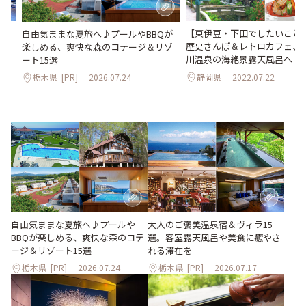
。客
【東伊豆・下田でしたいこと
自由気ままな夏旅へ♪プールやBBQが
を
歴史さんぽ＆レトロカフェ、
楽しめる、爽快な森のコテージ＆リゾ
川温泉の海絶景露天風呂へ
ート15選
静岡県
2022.07.22
栃木県
[PR]
2026.07.24
大人のご褒美温泉宿＆ヴィラ15
自由気ままな夏旅へ♪プールや
選。客室露天風呂や美食に癒やさ
BBQが楽しめる、爽快な森のコテ
れる滞在を
ージ＆リゾート15選
栃木県
[PR]
2026.07.24
栃木県
[PR]
2026.07.17