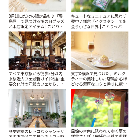
8月10日だけの限定品も♪「豊
キュートなミニチュアに思わず
島屋」で見つける鳩の日グッズ
夢中♪鎌倉「イクスタン」で出
と本店限定アイテム | ことりっ
会う小さな世界 | ことりっぷ
ぷ
すべて東京駅から徒歩5分以内
東京&横浜で見つけた、ミルク
♪駅近カフェ最新ガイド6選~重
ティーの美味しいお店6選~心ほ
要文化財の洋館カフェから、改
どける濃厚なコクと香りに癒や
札すぐのレトロ喫茶まで~ | こと
されるティータイム~ | ことりっ
りっぷ
ぷ
風鈴の音色に誘われて歩く夏の
歴史建築のレトロなシャンデリ
鎌倉さんぽ♪由緒ある社の参拝
アの下で過ごす横浜のカフェ時