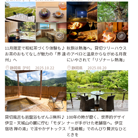
11月限定で和紅茶づくり体験も♪
秋旅は熱海へ。貸切ツリーハウス
お茶のおもてなしが魅⼒の「界 遠
のアペロと温泉からながめる月夜
州」へ
にいやされて「リゾナーレ熱海」
静岡県
[PR]
2025.10.22
静岡県
2025.08.20
貸切風呂も岩盤浴もぜんぶ無料♪
100年の時が磨く、世界的デザイ
伊豆・天城山の麓に佇む「モダン
ナーが手がけた老舗宿へ。伊豆
宿坊 禅の湯」で涼やかデトックス
「玉峰館」でのんびり贅沢なひと
ときを