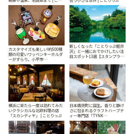
りっぷ
新しくなった「ことりっぷ軽井
カスタマイズも楽しい!約500種
沢」と一緒におでかけしたい注
類の可愛いワッペンキーホルダ
目スポット13選【スタンプラリ
ーがずらり。小平市
ー開催中】 | ことりっぷ
「Kimamaya T&K」 | ことりっ
ぷ
横浜に来たら一度は訪れてみた
日本橋兜町に誕生。香りと静け
いクラシカルな北欧料理の店
さに包まれるクラフトハーブテ
「スカンディヤ」 | ことりっぷ
ィー専門店「TYNK
Kabutocho」 | ことりっぷ