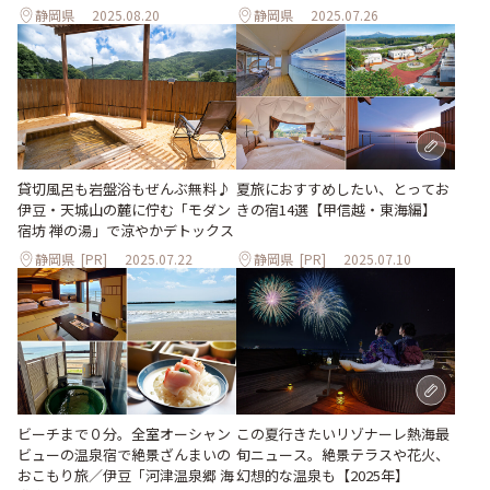
静岡県
2025.08.20
静岡県
2025.07.26
夏旅におすすめしたい、とってお
貸切風呂も岩盤浴もぜんぶ無料♪
きの宿14選【甲信越・東海編】
伊豆・天城山の麓に佇む「モダン
宿坊 禅の湯」で涼やかデトックス
静岡県
[PR]
2025.07.22
静岡県
[PR]
2025.07.10
ビーチまで０分。全室オーシャン
この夏行きたいリゾナーレ熱海最
ビューの温泉宿で絶景ざんまいの
旬ニュース。絶景テラスや花火、
おこもり旅／伊豆「河津温泉郷 海
幻想的な温泉も【2025年】