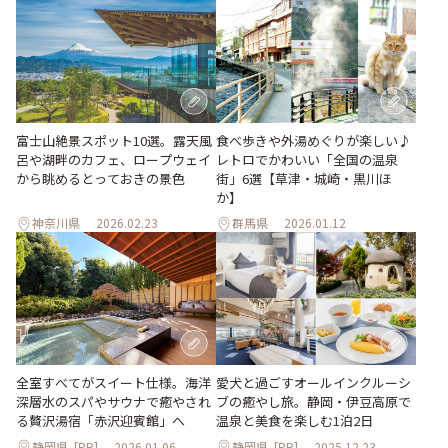
食べ歩きや外湯めぐりが楽しい♪
富士山絶景スポット10選。露天風
レトロでかわいい「全国の温泉
呂や湖畔のカフェ、ロープウェイ
街」6選【草津・城崎・黒川ほ
から眺めるとっておきの景色
か】
神奈川県
2026.02.23
群馬県
2026.01.12
全室すべてがスイート仕様。海洋
愛犬と過ごすオールインクルーシ
深層水のスパやサウナで癒やされ
ブの癒やし旅。静岡・伊豆高原で
る贅沢湯宿「赤沢迎賓館」へ
温泉と美食を楽しむ1泊2日
静岡県
[PR]
2026.01.06
静岡県
[PR]
2025.12.23