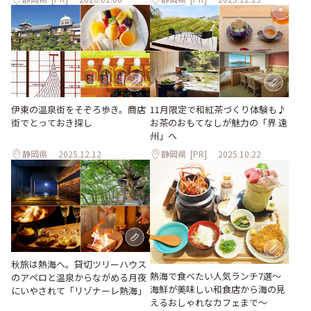
伊東の温泉街をそぞろ歩き。商店
11月限定で和紅茶づくり体験も♪
街でとっておき探し
お茶のおもてなしが魅⼒の「界 遠
州」へ
静岡県
2025.12.12
静岡県
[PR]
2025.10.22
秋旅は熱海へ。貸切ツリーハウス
熱海で食べたい人気ランチ7選～
のアペロと温泉からながめる月夜
海鮮が美味しい和食店から海の見
にいやされて「リゾナーレ熱海」
えるおしゃれなカフェまで～