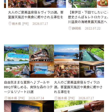
大人のご褒美温泉宿＆ヴィラ15選。客
【東伊豆・下田でしたいこと
Qが
室露天風呂や美食に癒やされる滞在を
歴史さんぽ＆レトロカフェ、
ゾ
川温泉の海絶景露天風呂へ
栃木県
[PR]
2026.07.17
静岡県
2022.07.22
大人のご褒美温泉宿＆ヴィラ15
自由気ままな夏旅へ♪プールや
選。客室露天風呂や美食に癒やさ
BBQが楽しめる、爽快な森のコテ
れる滞在を
ージ＆リゾート15選
栃木県
[PR]
2026.07.24
栃木県
[PR]
2026.07.17