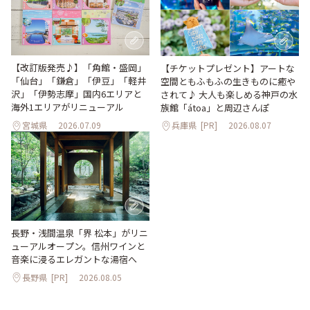
【改訂版発売♪】「角館・盛岡」
【チケットプレゼント】アートな
「仙台」「鎌倉」「伊豆」「軽井
空間ともふもふの生きものに癒や
沢」「伊勢志摩」国内6エリアと
されて♪ 大人も楽しめる神戸の水
海外1エリアがリニューアル
族館「átoa」と周辺さんぽ
宮城県
2026.07.09
兵庫県
[PR]
2026.08.07
長野・浅間温泉「界 松本」がリニ
ューアルオープン。信州ワインと
音楽に浸るエレガントな湯宿へ
長野県
[PR]
2026.08.05