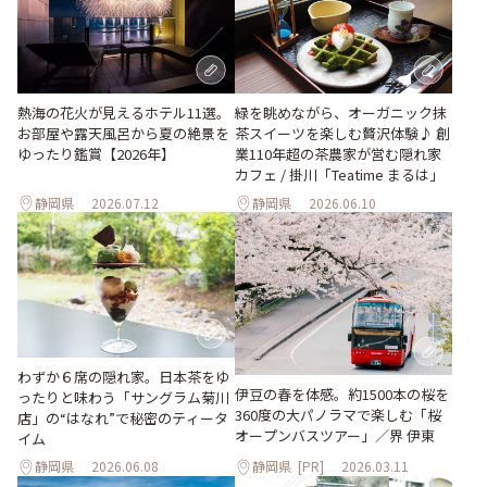
熱海の花火が見えるホテル11選。
緑を眺めながら、オーガニック抹
お部屋や露天風呂から夏の絶景を
茶スイーツを楽しむ贅沢体験♪ 創
ゆったり鑑賞【2026年】
業110年超の茶農家が営む隠れ家
カフェ / 掛川「Teatime まるは」
静岡県
2026.07.12
静岡県
2026.06.10
わずか６席の隠れ家。日本茶をゆ
伊豆の春を体感。約1500本の桜を
ったりと味わう「サングラム菊川
360度の大パノラマで楽しむ「桜
店」の“はなれ”で秘密のティータ
オープンバスツアー」／界 伊東
イム
静岡県
2026.06.08
静岡県
[PR]
2026.03.11