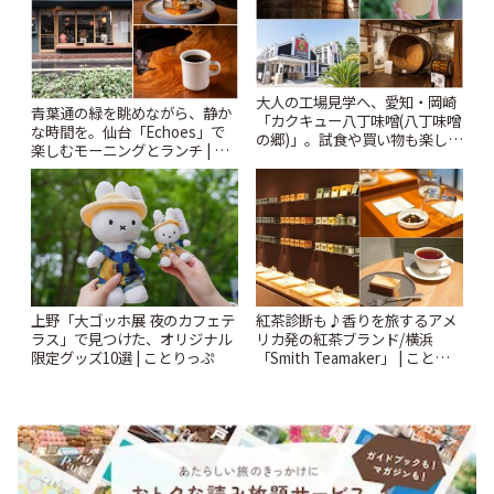
大人の工場見学へ、愛知・岡崎
青葉通の緑を眺めながら、静か
「カクキュー八丁味噌(八丁味噌
な時間を。仙台「Echoes」で
の郷)」。試食や買い物も楽しみ
楽しむモーニングとランチ | こ
♪ | ことりっぷ
とりっぷ
上野「大ゴッホ展 夜のカフェテ
紅茶診断も♪香りを旅するアメ
ラス」で見つけた、オリジナル
リカ発の紅茶ブランド/横浜
限定グッズ10選 | ことりっぷ
「Smith Teamaker」 | ことりっ
ぷ