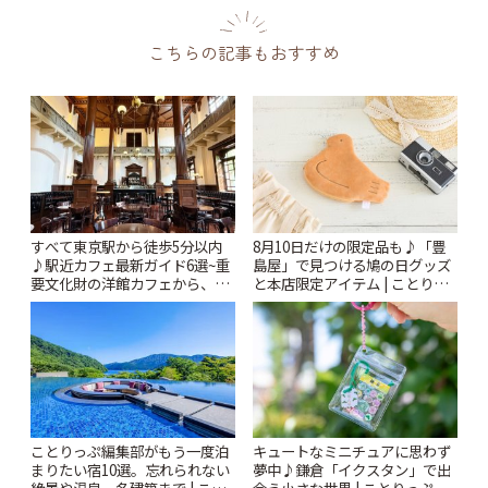
こちらの記事もおすすめ
すべて東京駅から徒歩5分以内
8月10日だけの限定品も♪「豊
♪駅近カフェ最新ガイド6選~重
島屋」で見つける鳩の日グッズ
要文化財の洋館カフェから、改
と本店限定アイテム | ことりっ
札すぐのレトロ喫茶まで~ | こと
ぷ
りっぷ
ことりっぷ編集部がもう一度泊
キュートなミニチュアに思わず
まりたい宿10選。忘れられない
夢中♪鎌倉「イクスタン」で出
絶景や温泉、名建築まで | こと
会う小さな世界 | ことりっぷ