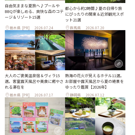
自由気ままな夏旅へ♪プールや
都心から約2時間♪夏の日帰り旅
BBQが楽しめる、爽快な森のコテ
にぴったりの関東＆近郊観光スポ
ージ＆リゾート15選
ット21選
栃木県
[PR]
2026.07.24
群馬県
2026.07.20
大人のご褒美温泉宿＆ヴィラ15
熱海の花火が見えるホテル11選。
選。客室露天風呂や美食に癒やさ
お部屋や露天風呂から夏の絶景を
れる滞在を
ゆったり鑑賞【2026年】
栃木県
[PR]
2026.07.17
静岡県
2026.07.12