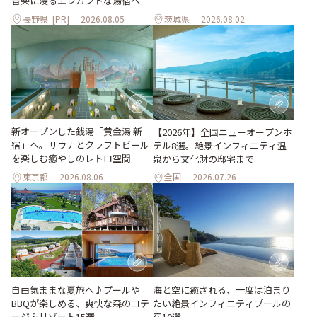
音楽に浸るエレガントな湯宿へ
長野県
[PR]
2026.08.05
茨城県
2026.08.02
新オープンした銭湯「黄金湯 新
【2026年】全国ニューオープンホ
宿」へ。サウナとクラフトビール
テル8選。絶景インフィニティ温
を楽しむ癒やしのレトロ空間
泉から文化財の邸宅まで
東京都
2026.08.06
全国
2026.07.26
自由気ままな夏旅へ♪プールや
海と空に癒される、一度は泊まり
BBQが楽しめる、爽快な森のコテ
たい絶景インフィニティプールの
ージ＆リゾート15選
宿10選