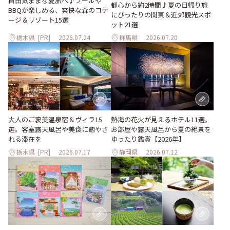
自由気ままな夏旅へ♪プールや
都心から約2時間♪夏の日帰り旅
BBQが楽しめる、爽快な森のコテ
にぴったりの関東＆近郊観光スポ
ージ＆リゾート15選
ット21選
栃木県
[PR]
2026.07.24
群馬県
2026.07.20
大人のご褒美温泉宿＆ヴィラ15
熱海の花火が見えるホテル11選。
選。客室露天風呂や美食に癒やさ
お部屋や露天風呂から夏の絶景を
れる滞在を
ゆったり鑑賞【2026年】
栃木県
[PR]
2026.07.17
静岡県
2026.07.12