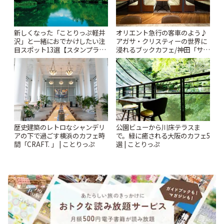
新しくなった「ことりっぷ軽井
オリエント急行の客車のよう♪
沢」と一緒におでかけしたい注
アガサ・クリスティーの世界に
目スポット13選【スタンプラリ
浸れるブックカフェ/神田「サロ
ー開催中】 | ことりっぷ
ンクリスティ」 | ことりっぷ
歴史建築のレトロなシャンデリ
公園ビューから川床テラスま
アの下で過ごす横浜のカフェ時
で。緑に癒される大阪のカフェ5
間「CRAFT. 」 | ことりっぷ
選 | ことりっぷ