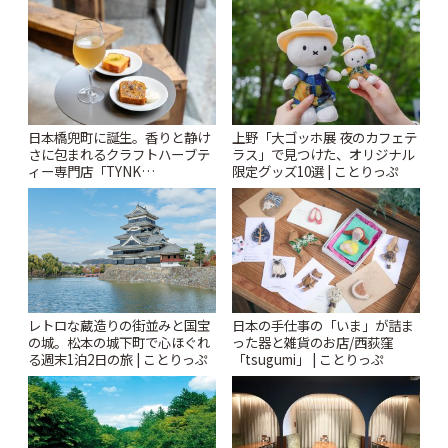
りっぷ
ぷ
日本橋兜町に誕生。香りと静け
上野「大ゴッホ展 夜のカフェテ
さに包まれるクラフトハーブテ
ラス」で見つけた、オリジナル
ィー専門店「TYNK
限定グッズ10選 | ことりっぷ
Kabutocho」 | ことりっぷ
レトロな蔵造りの街並みと国宝
日本の手仕事の「いま」が詰ま
の城。松本の城下町で心ほぐれ
った器と雑貨のお店/西荻窪
る週末1泊2日の旅 | ことりっぷ
「tsugumi」 | ことりっぷ