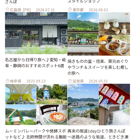
スタイルショップ
さんぽ
広島県
[PR]
2026.07.31
東京都
2026.08.02
名古屋から日帰り旅へ♪愛知・岐
焼きものの里・信楽、窯元めぐり
阜・静岡のおすすめスポット6選
やランチ＆スイーツを楽しむ癒し
の旅へ
岐阜県
2025.09.23
滋賀県
2026.05.01
ムーミンバレーパークや発酵スポ
再来の尾道1dayひとり旅さんぽ
ットなど♪ 北欧時間が流れる飯能
～迷路のような坂道、ときどき瀬