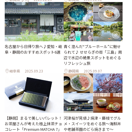
名古屋から日帰り旅へ♪愛知・岐
青く澄んだ“ブルーホール”に魅せ
阜・静岡のおすすめスポット6選
られて♪ せせらぎの街「三島」周
辺で水辺の絶景スポットをめぐる
リフレッシュ旅
岐阜県
2025.09.23
静岡県
2025.09.07
【静岡】まるで美しいパレット！
河津桜が見頃♪焼津・藤枝でグル
お茶屋さんが考えた極上抹茶チョ
メ・スイーツをめぐる旅～海鮮丼
コレート「Premium MATCHA 7」
や老舗茶園のどら焼きまで～