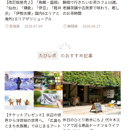
【改訂版発売♪】「角館・盛岡」
静岡で行きたいお茶カフェ10選。
「仙台」「鎌倉」「伊豆」「軽井
老舗茶舗や古民家で味わう、癒し
沢」「伊勢志摩」国内6エリアと
のお茶時間
海外1エリアがリニューアル
宮城県
2026.07.09
静岡県
2026.06.27
のおすすめ記事
たびレポ
【チケットプレゼント】水辺の世
休日のひとり散歩にも♪ 代々木エ
界から浮世絵の世界へ。「広島も
リアで巡る絶品ドーナツ＆ライフ
とまち水族館」ではじまるアート