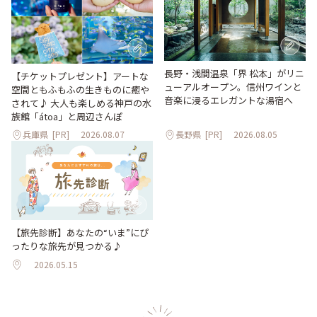
長野・浅間温泉「界 松本」がリニ
【チケットプレゼント】アートな
ューアルオープン。信州ワインと
空間ともふもふの生きものに癒や
音楽に浸るエレガントな湯宿へ
されて♪ 大人も楽しめる神戸の水
族館「átoa」と周辺さんぽ
兵庫県
[PR]
2026.08.07
長野県
[PR]
2026.08.05
【旅先診断】あなたの“いま”にぴ
ったりな旅先が見つかる♪
2026.05.15