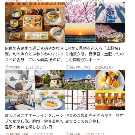
伊東の古民家で過ごす穏やかな時
1月から見頃を迎える「土肥桜」
間。旬の魚介とふわふわのアジフ
と絶景夕陽。西伊豆・土肥でたの
ライに舌鼓「ごはん酒菜 そのに」
しむ開運桜レポート
静岡県
2026.03.17
静岡県
[PR]
2026.02.07
伊東の温泉街をそぞろ歩き。商店
愛犬と過ごすオールインクルーシ
街でとっておき探し
ブの癒やし旅。静岡・伊豆高原で
温泉と美食を楽しむ1泊2日
静岡県
[PR]
2025.12.23
静岡県
2025.12.12