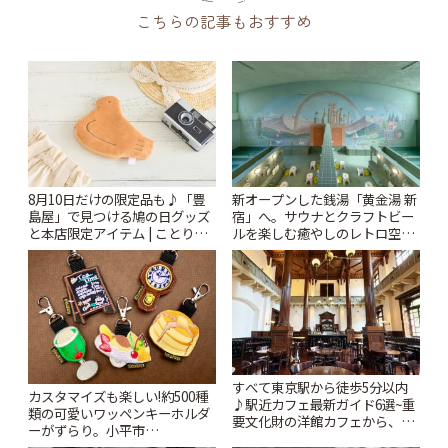
こちらの記事もおすすめ
8月10日だけの限定品も♪「豊
新オープンした銭湯「黄金湯 新
島屋」で見つける鳩の日グッズ
宿」へ。サウナとクラフトビー
と本店限定アイテム | ことりっ
ルを楽しむ癒やしのレトロ空間
ぷ
| ことりっぷ
すべて東京駅から徒歩5分以内
カスタマイズも楽しい!約500種
♪駅近カフェ最新ガイド6選~重
類の可愛いワッペンキーホルダ
要文化財の洋館カフェから、改
ーがずらり。小平市
札すぐのレトロ喫茶まで~ | こと
「Kimamaya T&K」 | ことりっ