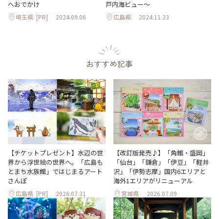
へおでかけ
戸内海ビュー～
埼玉県
[PR]
2024.09.06
広島県
2024.11.23
おすすめ記事
【改訂版発売♪】「角館・盛岡」
【チケットプレゼント】水辺の世
「仙台」「鎌倉」「伊豆」「軽井
界から浮世絵の世界へ。「広島も
沢」「伊勢志摩」国内6エリアと
とまち水族館」ではじまるアート
海外1エリアがリニューアル
さんぽ
広島県
[PR]
2026.07.31
宮城県
2026.07.09