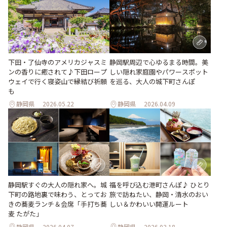
下田・了仙寺のアメリカジャスミ
静岡駅周辺で心ゆるまる時間。美
ンの香りに癒されて♪下田ロープ
しい隠れ家庭園やパワースポット
ウェイで行く寝姿山で縁結び祈願
を巡る、大人の城下町さんぽ
も
静岡県
2026.05.22
静岡県
2026.04.09
静岡駅すぐの大人の隠れ家へ。城
福を呼び込む港町さんぽ♪ ひとり
下町の路地裏で味わう、とってお
旅で訪ねたい、静岡・清水のおい
きの蕎麦ランチ＆会席「手打ち蕎
しい＆かわいい開運ルート
麦 たがた」
静岡県
2026.04.07
静岡県
2026.03.18