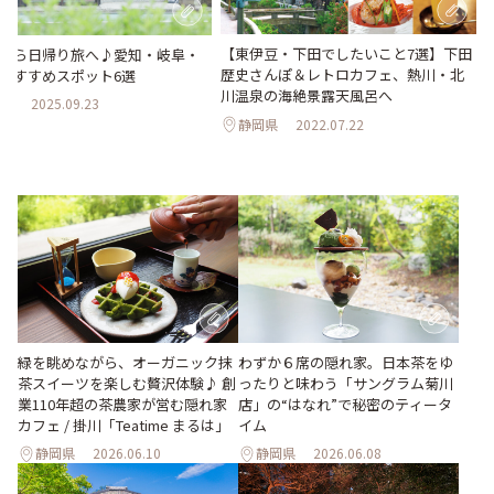
【東伊豆・下田でしたいこと7選】下田
から日帰り旅へ♪愛知・岐阜・
歴史さんぽ＆レトロカフェ、熱川・北
おすすめスポット6選
川温泉の海絶景露天風呂へ
県
2025.09.23
静岡県
2022.07.22
緑を眺めながら、オーガニック抹
わずか６席の隠れ家。日本茶をゆ
茶スイーツを楽しむ贅沢体験♪ 創
ったりと味わう「サングラム菊川
業110年超の茶農家が営む隠れ家
店」の“はなれ”で秘密のティータ
カフェ / 掛川「Teatime まるは」
イム
静岡県
2026.06.10
静岡県
2026.06.08