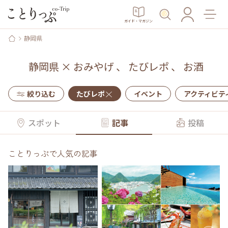
ガイド・マガジン
静岡県
静岡県
×
おみやげ
、
たびレポ
、
お酒
絞り込む
たびレポ
イベント
アクティビテ
スポット
記事
投稿
ことりっぷで人気の記事