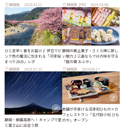
静岡県
2025.03.11
静岡県
[PR]
2025.03.08
ひと足早く春をお届け♪ 伊豆でピ
静岡の郷土菓子・さくら棒に新し
ンク色の魔法に包まれる「河津桜
い魅力♪三島ならではの味を守る
まつり2025」レポ
「麩の菓 おふや」
静岡県
2025.02.22
静岡県
2024.09.17
老舗が手掛ける沼津初ひもの×カ
フェレストラン「五代目小松 ひも
静岡・朝霧高原へ！ キャンプで星
のや」オープン
と富士山に出会う旅