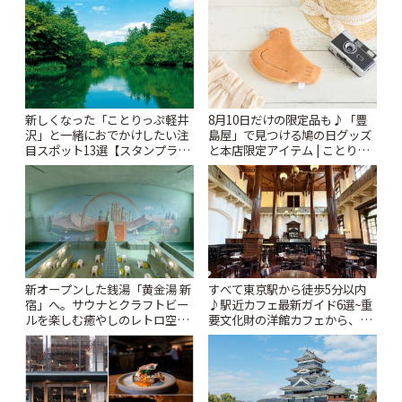
ぷ
新しくなった「ことりっぷ軽井
8月10日だけの限定品も♪「豊
沢」と一緒におでかけしたい注
島屋」で見つける鳩の日グッズ
目スポット13選【スタンプラリ
と本店限定アイテム | ことりっ
ー開催中】 | ことりっぷ
ぷ
新オープンした銭湯「黄金湯 新
すべて東京駅から徒歩5分以内
宿」へ。サウナとクラフトビー
♪駅近カフェ最新ガイド6選~重
ルを楽しむ癒やしのレトロ空間
要文化財の洋館カフェから、改
| ことりっぷ
札すぐのレトロ喫茶まで~ | こと
りっぷ