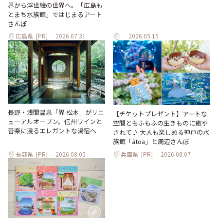
界から浮世絵の世界へ。「広島も
とまち水族館」ではじまるアート
さんぽ
広島県
[PR]
2026.07.31
2026.05.15
長野・浅間温泉「界 松本」がリニ
【チケットプレゼント】アートな
ューアルオープン。信州ワインと
空間ともふもふの生きものに癒や
音楽に浸るエレガントな湯宿へ
されて♪ 大人も楽しめる神戸の水
族館「átoa」と周辺さんぽ
長野県
[PR]
2026.08.05
兵庫県
[PR]
2026.08.07