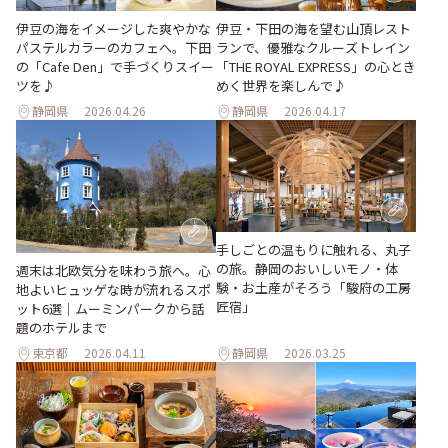
伊豆の海をイメージした爽やかな
伊豆・下田の海を望む山頂レスト
パステルカラーのカフェへ。下田
ランで、優雅なクルーズトレイン
の「Cafe Den」で手づくりスイー
「THE ROYAL EXPRESS」の心とき
ツを♪
めく世界を楽しんで♪
静岡県
2026.04.26
静岡県
2026.04.17
手しごとの温もりに触れる、丸子
の旅。静岡のおいしいモノ・体
週末は北欧気分を味わう旅へ。心
験・お土産がそろう「駿府の工房
地よいヒュッゲな時が流れるスポ
匠宿」
ット6選｜ムーミンパークから話
題のホテルまで
東京都
2026.04.11
静岡県
2026.03.25