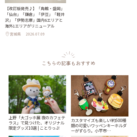
【改訂版発売♪】「角館・盛岡」
「仙台」「鎌倉」「伊豆」「軽井
沢」「伊勢志摩」国内6エリアと
海外1エリアがリニューアル
宮城県
2026.07.09
こちらの記事もおすすめ
上野「大ゴッホ展 夜のカフェテ
カスタマイズも楽しい!約500種
ラス」で見つけた、オリジナル
類の可愛いワッペンキーホルダ
限定グッズ10選 | ことりっぷ
ーがずらり。小平市
「Kimamaya T&K」 | ことりっ