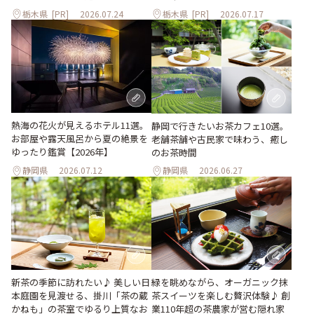
栃木県
[PR]
2026.07.24
栃木県
[PR]
2026.07.17
熱海の花火が見えるホテル11選。
静岡で行きたいお茶カフェ10選。
お部屋や露天風呂から夏の絶景を
老舗茶舗や古民家で味わう、癒し
ゆったり鑑賞【2026年】
のお茶時間
静岡県
2026.07.12
静岡県
2026.06.27
新茶の季節に訪れたい♪ 美しい日
緑を眺めながら、オーガニック抹
本庭園を見渡せる、掛川「茶の蔵
茶スイーツを楽しむ贅沢体験♪ 創
かねも」の茶室でゆるり上質なお
業110年超の茶農家が営む隠れ家