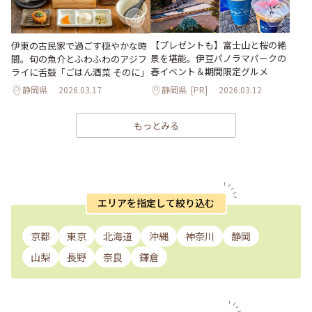
【プレゼントも】富士山と桜の絶
伊東の古民家で過ごす穏やかな時
景を堪能。伊豆パノラマパークの
間。旬の魚介とふわふわのアジフ
春イベント＆期間限定グルメ
ライに舌鼓「ごはん酒菜 そのに」
静岡県
2026.03.17
静岡県
[PR]
2026.03.12
もっとみる
エリアを指定して絞り込む
京都
東京
北海道
沖縄
神奈川
静岡
山梨
長野
奈良
鎌倉