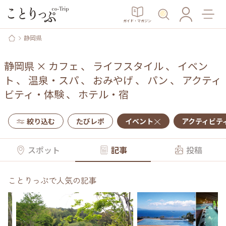
ガイド・マガジン
静岡県
静岡県
×
カフェ
、
ライフスタイル
、
イベン
ト
、
温泉・スパ
、
おみやげ
、
パン
、
アクティ
ビティ・体験
、
ホテル・宿
絞り込む
たびレポ
イベント
アクティビテ
スポット
記事
投稿
ことりっぷで人気の記事