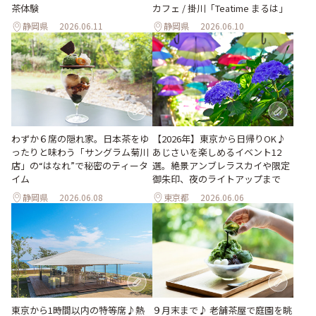
茶体験
カフェ / 掛川「Teatime まるは」
静岡県
2026.06.11
静岡県
2026.06.10
わずか６席の隠れ家。日本茶をゆ
【2026年】東京から日帰りOK♪
ったりと味わう「サングラム菊川
あじさいを楽しめるイベント12
店」の“はなれ”で秘密のティータ
選。絶景アンブレラスカイや限定
イム
御朱印、夜のライトアップまで
静岡県
2026.06.08
東京都
2026.06.06
東京から1時間以内の特等席♪熱
９月末まで♪ 老舗茶屋で庭園を眺