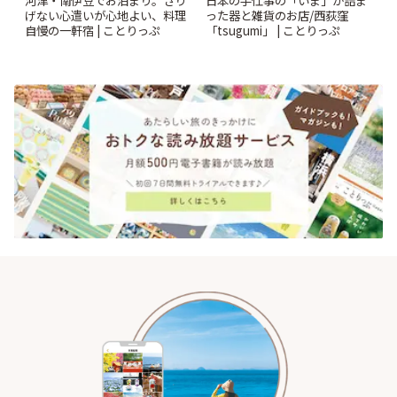
河津・南伊豆でお泊まり。さり
日本の手仕事の「いま」が詰ま
げない心遣いが心地よい、料理
った器と雑貨のお店/西荻窪
自慢の一軒宿 | ことりっぷ
「tsugumi」 | ことりっぷ