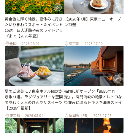
黄金色に輝く絶景。夏休みに行き
【2026年7月】東京ニューオープ
たいひまわりスポット＆イベント
ン23選
15選。巨大迷路や夜のライトアッ
プまで【2026年夏】
全国
2026.08.01
東京都
2026.07.30
夏のご褒美に♪東京ホテル限定か
福岡に新オープン「BEB5門司
き氷41選。ラグジュアリーな空間
港」。関門海峡の絶景とレトロな
で味わう大人のひんやりスイーツ
街並みに浸るトキメキ海峡ステイ
【2026年最新】
東京都
2026.08.04
福岡県
[PR]
2026.07.29