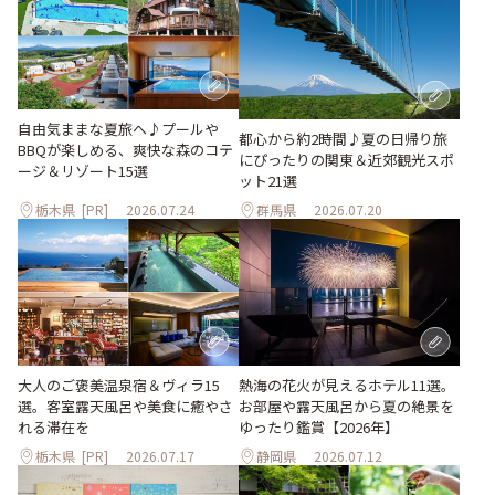
自由気ままな夏旅へ♪プールや
都心から約2時間♪夏の日帰り旅
BBQが楽しめる、爽快な森のコテ
にぴったりの関東＆近郊観光スポ
ージ＆リゾート15選
ット21選
栃木県
[PR]
2026.07.24
群馬県
2026.07.20
大人のご褒美温泉宿＆ヴィラ15
熱海の花火が見えるホテル11選。
選。客室露天風呂や美食に癒やさ
お部屋や露天風呂から夏の絶景を
れる滞在を
ゆったり鑑賞【2026年】
栃木県
[PR]
2026.07.17
静岡県
2026.07.12