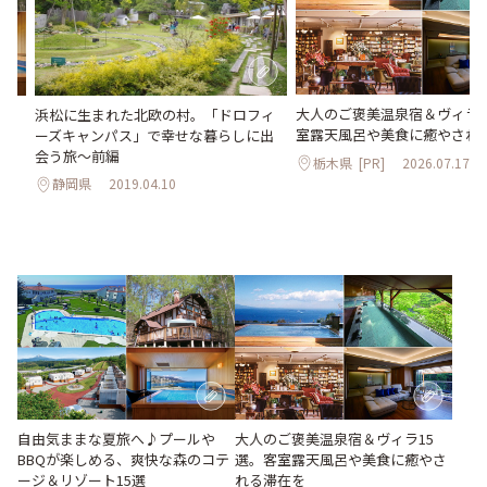
大人のご褒美温泉宿＆ヴィラ1
Qが
浜松に生まれた北欧の村。「ドロフィ
室露天風呂や美食に癒やされ
ゾ
ーズキャンパス」で幸せな暮らしに出
会う旅～前編
栃木県
[PR]
2026.07.17
静岡県
2019.04.10
大人のご褒美温泉宿＆ヴィラ15
自由気ままな夏旅へ♪プールや
選。客室露天風呂や美食に癒やさ
BBQが楽しめる、爽快な森のコテ
れる滞在を
ージ＆リゾート15選