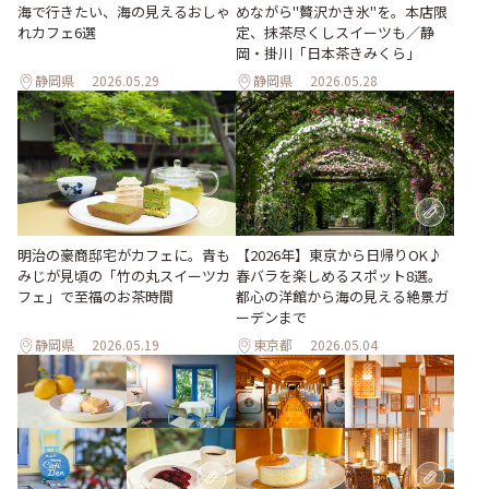
海で行きたい、海の見えるおしゃ
めながら"贅沢かき氷"を。本店限
れカフェ6選
定、抹茶尽くしスイーツも／静
岡・掛川「日本茶きみくら」
静岡県
2026.05.29
静岡県
2026.05.28
明治の豪商邸宅がカフェに。青も
【2026年】東京から日帰りOK♪
みじが見頃の「竹の丸スイーツカ
春バラを楽しめるスポット8選。
フェ」で至福のお茶時間
都心の洋館から海の見える絶景ガ
ーデンまで
静岡県
2026.05.19
東京都
2026.05.04