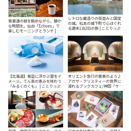
レトロな蔵造りの街並みと国宝
青葉通の緑を眺めながら、静か
の城。松本の城下町で心ほぐれ
な時間を。仙台「Echoes」で
る週末1泊2日の旅 | ことりっぷ
楽しむモーニングとランチ | こ
とりっぷ
【北海道】青空に浮かぶ雲をイ
オリエント急行の客車のよう♪
メージ。てん菜の恵みを味わう
アガサ・クリスティーの世界に
「みるくのくも」 | ことりっぷ
浸れるブックカフェ/神田「サロ
ンクリスティ」 | ことりっぷ