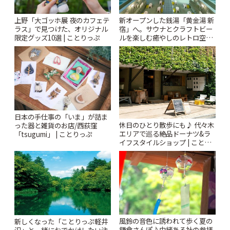
上野「大ゴッホ展 夜のカフェテ
新オープンした銭湯「黄金湯 新
ラス」で見つけた、オリジナル
宿」へ。サウナとクラフトビー
限定グッズ10選 | ことりっぷ
ルを楽しむ癒やしのレトロ空間
| ことりっぷ
日本の手仕事の「いま」が詰ま
休日のひとり散歩にも♪ 代々木
った器と雑貨のお店/西荻窪
エリアで巡る絶品ドーナツ&ラ
「tsugumi」 | ことりっぷ
イフスタイルショップ | ことり
っぷ
風鈴の音色に誘われて歩く夏の
新しくなった「ことりっぷ軽井
鎌倉さんぽ♪由緒ある社の参拝