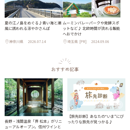
夏の江ノ島をめぐる♪青い海と潮
ムーミンバレーパークや発酵スポ
風に誘われる涼やかさんぽ
ットなど♪ 北欧時間が流れる飯能
へおでかけ
神奈川県
2026.07.14
埼玉県
[PR]
2024.09.06
おすすめ記事
【旅先診断】あなたの“いま”にぴ
長野・浅間温泉「界 松本」がリニ
ったりな旅先が見つかる♪
ューアルオープン。信州ワインと