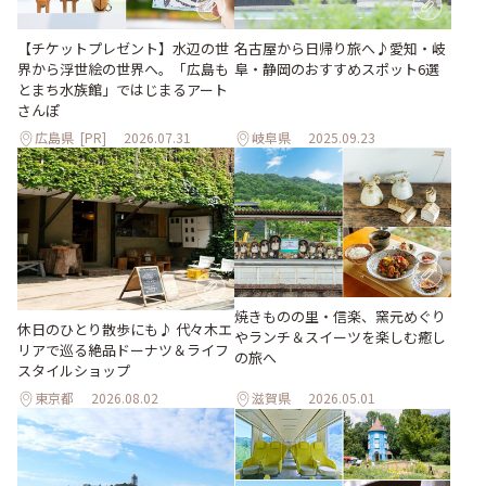
【チケットプレゼント】水辺の世
名古屋から日帰り旅へ♪愛知・岐
界から浮世絵の世界へ。「広島も
阜・静岡のおすすめスポット6選
とまち水族館」ではじまるアート
さんぽ
広島県
[PR]
2026.07.31
岐阜県
2025.09.23
焼きものの里・信楽、窯元めぐり
休日のひとり散歩にも♪ 代々木エ
やランチ＆スイーツを楽しむ癒し
リアで巡る絶品ドーナツ＆ライフ
の旅へ
スタイルショップ
東京都
2026.08.02
滋賀県
2026.05.01