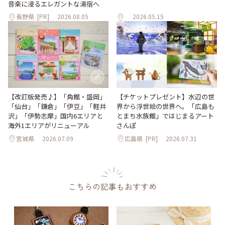
音楽に浸るエレガントな湯宿へ
長野県
[PR]
2026.08.05
2026.05.15
【改訂版発売♪】「角館・盛岡」
【チケットプレゼント】水辺の世
「仙台」「鎌倉」「伊豆」「軽井
界から浮世絵の世界へ。「広島も
沢」「伊勢志摩」国内6エリアと
とまち水族館」ではじまるアート
海外1エリアがリニューアル
さんぽ
宮城県
2026.07.09
広島県
[PR]
2026.07.31
こちらの記事もおすすめ