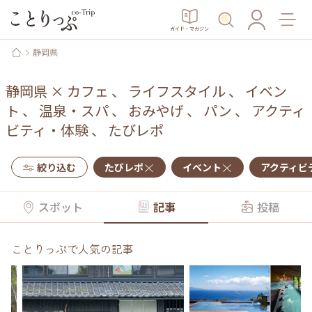
ガイド・マガジン
静岡県
静岡県
×
カフェ
、
ライフスタイル
、
イベン
ト
、
温泉・スパ
、
おみやげ
、
パン
、
アクティ
ビティ・体験
、
たびレポ
絞り込む
たびレポ
イベント
アクティビ
スポット
記事
投稿
ことりっぷで人気の記事