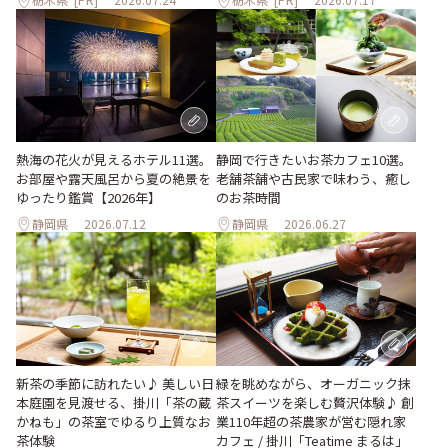
熱海の花火が見えるホテル11選。
静岡で行きたいお茶カフェ10選。
お部屋や露天風呂から夏の絶景を
老舗茶舗や古民家で味わう、癒し
ゆったり鑑賞【2026年】
のお茶時間
静岡県
2026.07.12
静岡県
2026.06.27
新茶の季節に訪れたい♪ 美しい日
緑を眺めながら、オーガニック抹
本庭園を見渡せる、掛川「茶の蔵
茶スイーツを楽しむ贅沢体験♪ 創
かねも」の茶室でゆるり上質なお
業110年超の茶農家が営む隠れ家
茶体験
カフェ / 掛川「Teatime まるは」