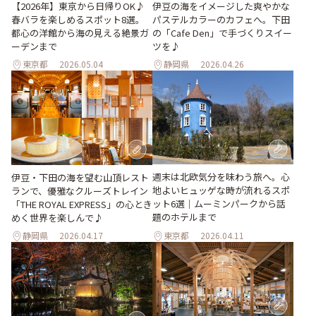
【2026年】東京から日帰りOK♪
伊豆の海をイメージした爽やかな
春バラを楽しめるスポット8選。
パステルカラーのカフェへ。下田
都心の洋館から海の見える絶景ガ
の「Cafe Den」で手づくりスイー
ーデンまで
ツを♪
東京都
2026.05.04
静岡県
2026.04.26
週末は北欧気分を味わう旅へ。心
伊豆・下田の海を望む山頂レスト
地よいヒュッゲな時が流れるスポ
ランで、優雅なクルーズトレイン
ット6選｜ムーミンパークから話
「THE ROYAL EXPRESS」の心とき
題のホテルまで
めく世界を楽しんで♪
静岡県
2026.04.17
東京都
2026.04.11