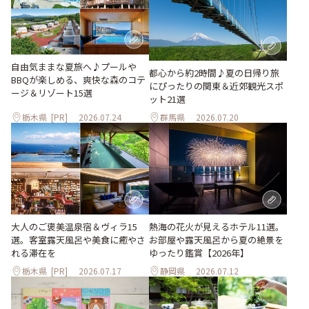
自由気ままな夏旅へ♪プールや
都心から約2時間♪夏の日帰り旅
BBQが楽しめる、爽快な森のコテ
にぴったりの関東＆近郊観光スポ
ージ＆リゾート15選
ット21選
栃木県
[PR]
2026.07.24
群馬県
2026.07.20
大人のご褒美温泉宿＆ヴィラ15
熱海の花火が見えるホテル11選。
選。客室露天風呂や美食に癒やさ
お部屋や露天風呂から夏の絶景を
れる滞在を
ゆったり鑑賞【2026年】
栃木県
[PR]
2026.07.17
静岡県
2026.07.12