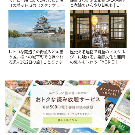
沢」と一緒におでかけしたい注
と老舗のひんやり甘味も | こと
目スポット13選【スタンプラリ
りっぷ
ー開催中】 | ことりっぷ
レトロな蔵造りの街並みと国宝
歴史ある建物で鎌倉のノスタル
の城。松本の城下町で心ほぐれ
ジーに触れる。発酵文化と湘南
る週末1泊2日の旅 | ことりっぷ
の恵みを味わう「MOKICHI
KAMAKURA」 | ことりっぷ