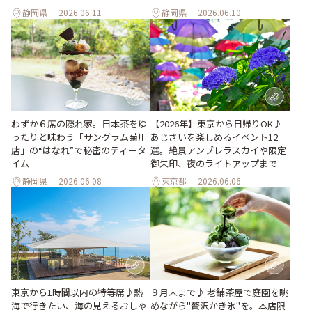
静岡県
2026.06.11
静岡県
2026.06.10
わずか６席の隠れ家。日本茶をゆ
【2026年】東京から日帰りOK♪
ったりと味わう「サングラム菊川
あじさいを楽しめるイベント12
店」の“はなれ”で秘密のティータ
選。絶景アンブレラスカイや限定
イム
御朱印、夜のライトアップまで
静岡県
2026.06.08
東京都
2026.06.06
東京から1時間以内の特等席♪熱
９月末まで♪ 老舗茶屋で庭園を眺
海で行きたい、海の見えるおしゃ
めながら"贅沢かき氷"を。本店限