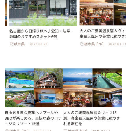
大人のご褒美温泉宿＆ヴィラ1
Qが
名古屋から日帰り旅へ♪愛知・岐阜・
室露天風呂や美食に癒やされ
ゾ
静岡のおすすめスポット6選
栃木県
[PR]
2026.07.17
岐阜県
2025.09.23
大人のご褒美温泉宿＆ヴィラ15
自由気ままな夏旅へ♪プールや
選。客室露天風呂や美食に癒やさ
BBQが楽しめる、爽快な森のコテ
れる滞在を
ージ＆リゾート15選
栃木県
[PR]
2026.07.24
栃木県
[PR]
2026.07.17