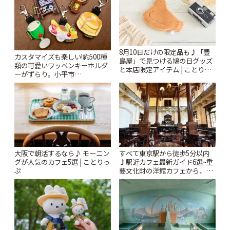
8月10日だけの限定品も♪「豊
カスタマイズも楽しい!約500種
島屋」で見つける鳩の日グッズ
類の可愛いワッペンキーホルダ
と本店限定アイテム | ことりっ
ーがずらり。小平市
ぷ
「Kimamaya T&K」 | ことりっ
ぷ
大阪で朝活するなら♪ モーニン
すべて東京駅から徒歩5分以内
グが人気のカフェ5選 | ことりっ
♪駅近カフェ最新ガイド6選~重
ぷ
要文化財の洋館カフェから、改
札すぐのレトロ喫茶まで~ | こと
りっぷ