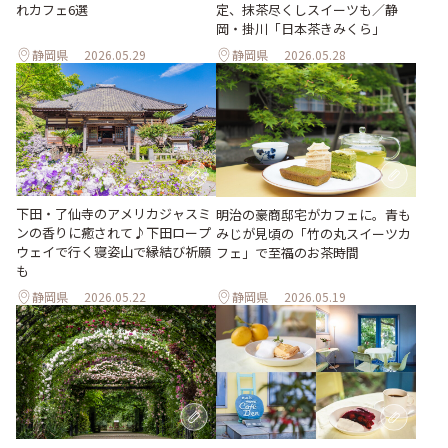
れカフェ6選
定、抹茶尽くしスイーツも／静
岡・掛川「日本茶きみくら」
静岡県
2026.05.29
静岡県
2026.05.28
下田・了仙寺のアメリカジャスミ
明治の豪商邸宅がカフェに。青も
ンの香りに癒されて♪下田ロープ
みじが見頃の「竹の丸スイーツカ
ウェイで行く寝姿山で縁結び祈願
フェ」で至福のお茶時間
も
静岡県
2026.05.22
静岡県
2026.05.19