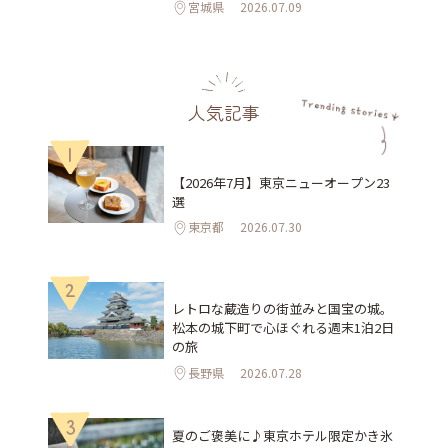
宮城県
2026.07.09
人気記事
1
【2026年7月】東京ニューオープン23
選
東京都
2026.07.30
2
レトロな蔵造りの街並みと国宝の城。
松本の城下町で心ほぐれる週末1泊2日
の旅
長野県
2026.07.28
3
夏のご褒美に♪東京ホテル限定かき氷