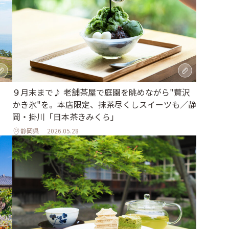
、
９月末まで♪ 老舗茶屋で庭園を眺めながら"贅沢
かき氷"を。本店限定、抹茶尽くしスイーツも／静
岡・掛川「日本茶きみくら」
静岡県
2026.05.28