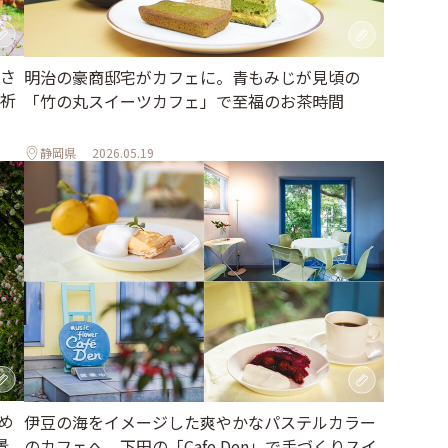
さ
明治の豪商邸宅がカフェに。青もみじが見頃の
祈
「竹の丸スイーツカフェ」で至福のお茶時間
静岡県
2026.05.19
め
伊豆の海をイメージした爽やかなパステルカラー
景
のカフェへ。下田の「Cafe Den」で手づくりスイ