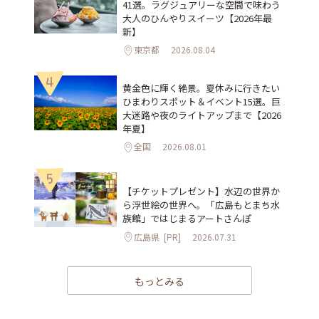
41選。ラグジュアリーな空間で味わう
大人のひんやりスイーツ【2026年最
新】
東京都
2026.08.04
4
黄金色に輝く絶景。夏休みに行きたい
ひまわりスポット＆イベント15選。巨
大迷路や夜のライトアップまで【2026
年夏】
全国
2026.08.01
5
【チケットプレゼント】水辺の世界か
ら浮世絵の世界へ。「広島もとまち水
族館」ではじまるアートさんぽ
広島県
[PR]
2026.07.31
もっとみる