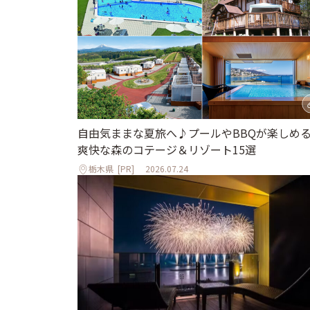
自由気ままな夏旅へ♪プールやBBQが楽しめ
爽快な森のコテージ＆リゾート15選
栃木県
[PR]
2026.07.24