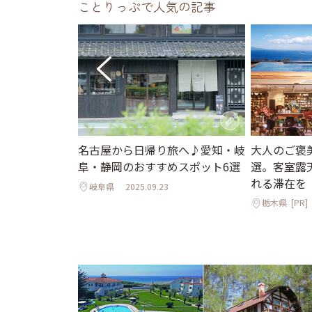
ことりっぷで人気の記事
大人のご褒
へ♪プールや
名古屋から日帰り旅へ♪愛知・岐
選。客室露
爽快な森のコ
阜・静岡のおすすめスポット6選
れる滞在を
5選
岐阜県
2025.09.23
栃木県
[PR]
7.24