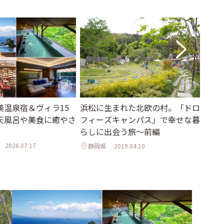
美温泉宿＆ヴィラ15
【東
浜松に生まれた北欧の村。「ドロ
天風呂や美食に癒やさ
選】
フィーズキャンパス」で幸せな暮
ェ、
らしに出会う旅～前編
風呂
2026.07.17
静岡県
2019.04.10
静岡