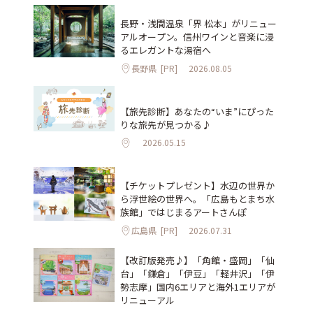
長野・浅間温泉「界 松本」がリニュー
アルオープン。信州ワインと音楽に浸
るエレガントな湯宿へ
長野県
[PR]
2026.08.05
【旅先診断】あなたの“いま”にぴった
りな旅先が見つかる♪
2026.05.15
【チケットプレゼント】水辺の世界か
ら浮世絵の世界へ。「広島もとまち水
族館」ではじまるアートさんぽ
広島県
[PR]
2026.07.31
【改訂版発売♪】「角館・盛岡」「仙
台」「鎌倉」「伊豆」「軽井沢」「伊
勢志摩」国内6エリアと海外1エリアが
リニューアル