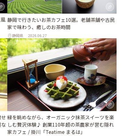
天風
静岡で行きたいお茶カフェ10選。老舗茶舗や古民
家で味わう、癒しのお茶時間
静岡県
2026.06.27
渡せ
緑を眺めながら、オーガニック抹茶スイーツを楽
質な
しむ贅沢体験♪ 創業110年超の茶農家が営む隠れ
家カフェ / 掛川「Teatime まるは」