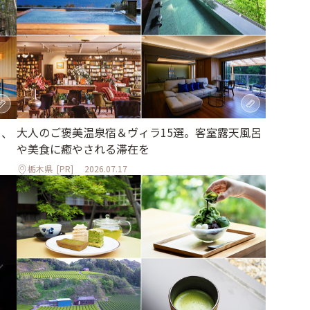
大人のご褒美温泉宿＆ヴィラ15選。客室露天風呂
る、
や美食に癒やされる滞在を
栃木県
[PR]
2026.07.17