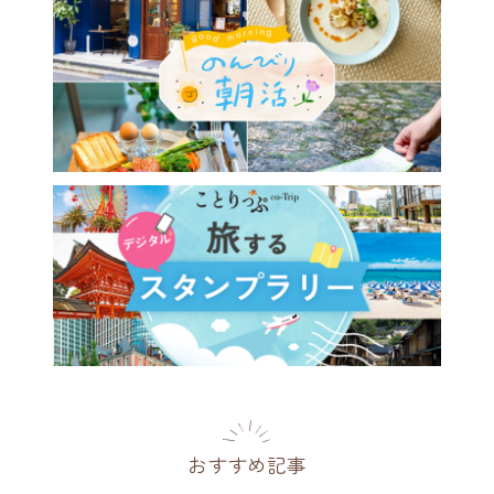
伊豆・下田でしたいこと7
下田歴史さんぽ＆レトロカフ
熱川・北川温泉の海絶景露天
へ
県
2022.07.22
おすすめ記事