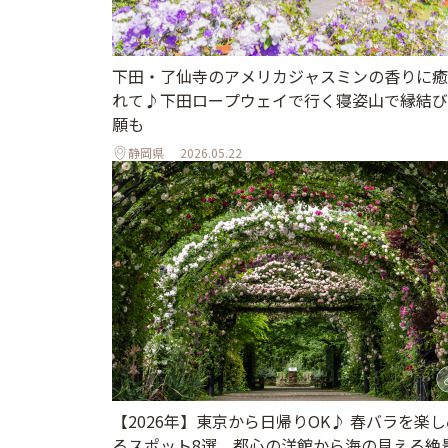
下田・了仙寺のアメリカジャスミンの香りに癒
れて♪下田ロープウェイで行く寝姿山で縁結び
願も
静岡県
2026.05.22
【2026年】東京から日帰りOK♪ 春バラを楽し
るスポット8選。都心の洋館から海の見える絶