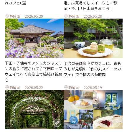
れカフェ6選
定、抹茶尽くしスイーツも／静
岡・掛川「日本茶きみくら」
静岡県
2026.05.29
静岡県
2026.05.28
下田・了仙寺のアメリカジャスミ
明治の豪商邸宅がカフェに。青も
ンの香りに癒されて♪下田ロープ
みじが見頃の「竹の丸スイーツカ
ウェイで行く寝姿山で縁結び祈願
フェ」で至福のお茶時間
も
静岡県
2026.05.22
静岡県
2026.05.19