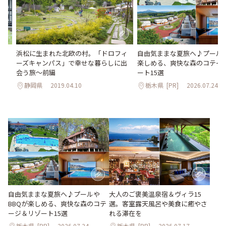
・
浜松に生まれた北欧の村。「ドロフィ
自由気ままな夏旅へ♪プールや
ーズキャンパス」で幸せな暮らしに出
楽しめる、爽快な森のコテー
会う旅～前編
ート15選
静岡県
2019.04.10
栃木県
[PR]
2026.07.24
大人のご褒美温泉宿＆ヴィラ15
自由気ままな夏旅へ♪プールや
選。客室露天風呂や美食に癒やさ
BBQが楽しめる、爽快な森のコテ
れる滞在を
ージ＆リゾート15選
栃木県
[PR]
2026.07.24
栃木県
[PR]
2026.07.17