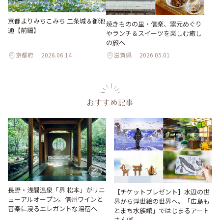
京都よりみちこみち 二条城＆御池
焼きものの里・信楽、窯元めぐり
通【前編】
やランチ＆スイーツを楽しむ癒し
の旅へ
京都府
2026.06.14
滋賀県
2026.05.01
おすすめ記事
長野・浅間温泉「界 松本」がリニ
【チケットプレゼント】水辺の世
ューアルオープン。信州ワインと
界から浮世絵の世界へ。「広島も
音楽に浸るエレガントな湯宿へ
とまち水族館」ではじまるアート
さんぽ