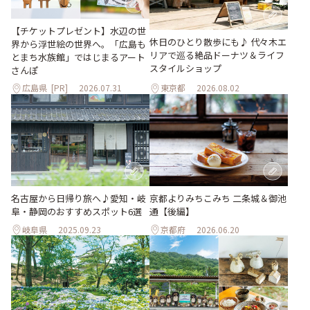
【チケットプレゼント】水辺の世
休日のひとり散歩にも♪ 代々木エ
界から浮世絵の世界へ。「広島も
リアで巡る絶品ドーナツ＆ライフ
とまち水族館」ではじまるアート
スタイルショップ
さんぽ
広島県
[PR]
2026.07.31
東京都
2026.08.02
名古屋から日帰り旅へ♪愛知・岐
京都よりみちこみち 二条城＆御池
阜・静岡のおすすめスポット6選
通【後編】
岐阜県
2025.09.23
京都府
2026.06.20