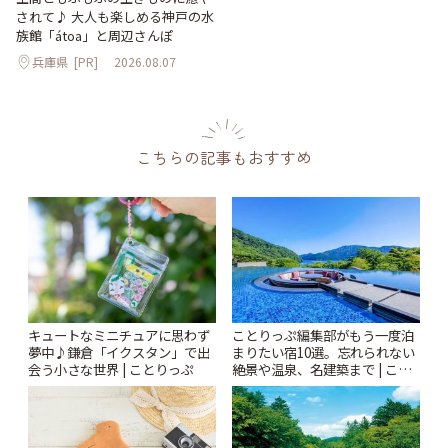
されて♪ 大人も楽しめる神戸の水
族館「átoa」と周辺さんぽ
兵庫県
[PR]
2026.08.07
こちらの記事もおすすめ
キュートなミニチュアに思わず
ことりっぷ編集部がもう一度泊
夢中♪鎌倉「イクスタン」で出
まりたい宿10選。忘れられない
会う小さな世界 | ことりっぷ
絶景や温泉、名建築まで | こと
りっぷ