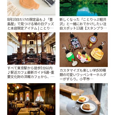
8月10日だけの限定品も♪「豊
新しくなった「ことりっぷ軽井
島屋」で見つける鳩の日グッズ
沢」と一緒におでかけしたい注
と本店限定アイテム | ことりっ
目スポット13選【スタンプラリ
ぷ
ー開催中】 | ことりっぷ
すべて東京駅から徒歩5分以内
カスタマイズも楽しい!約500種
♪駅近カフェ最新ガイド6選~重
類の可愛いワッペンキーホルダ
要文化財の洋館カフェから、改
ーがずらり。小平市
札すぐのレトロ喫茶まで~ | こと
「Kimamaya T&K」 | ことりっ
りっぷ
ぷ