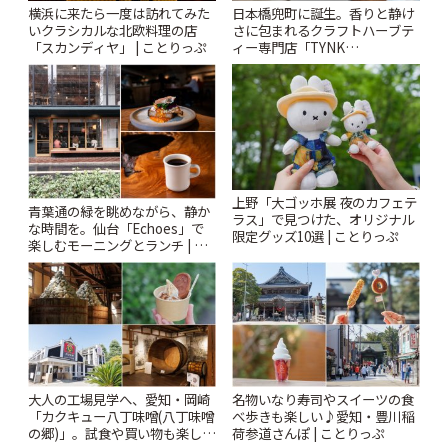
横浜に来たら一度は訪れてみた
日本橋兜町に誕生。香りと静け
いクラシカルな北欧料理の店
さに包まれるクラフトハーブテ
「スカンディヤ」 | ことりっぷ
ィー専門店「TYNK
Kabutocho」 | ことりっぷ
上野「大ゴッホ展 夜のカフェテ
青葉通の緑を眺めながら、静か
ラス」で見つけた、オリジナル
な時間を。仙台「Echoes」で
限定グッズ10選 | ことりっぷ
楽しむモーニングとランチ | こ
とりっぷ
大人の工場見学へ、愛知・岡崎
名物いなり寿司やスイーツの食
「カクキュー八丁味噌(八丁味噌
べ歩きも楽しい♪愛知・豊川稲
の郷)」。試食や買い物も楽しみ
荷参道さんぽ | ことりっぷ