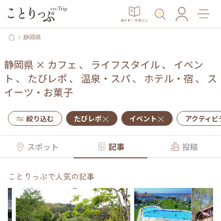
ガイド・マガジン
静岡県
静岡県
×
カフェ
、
ライフスタイル
、
イベン
ト
、
たびレポ
、
温泉・スパ
、
ホテル・宿
、
ス
イーツ・お菓子
絞り込む
たびレポ
イベント
アクティビ
スポット
記事
投稿
ことりっぷで人気の記事