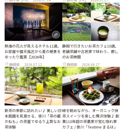
熱海の花火が見えるホテル11選。
静岡で行きたいお茶カフェ10選。
お部屋や露天風呂から夏の絶景を
老舗茶舗や古民家で味わう、癒し
ゆったり鑑賞【2026年】
のお茶時間
静岡県
2026.07.12
静岡県
2026.06.27
新茶の季節に訪れたい♪ 美しい日
緑を眺めながら、オーガニック抹
本庭園を見渡せる、掛川「茶の蔵
茶スイーツを楽しむ贅沢体験♪ 創
かねも」の茶室でゆるり上質なお
業110年超の茶農家が営む隠れ家
茶体験
カフェ / 掛川「Teatime まるは」