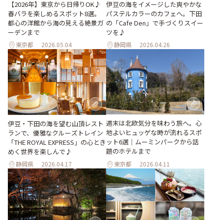
【2026年】東京から日帰りOK♪
伊豆の海をイメージした爽やかな
春バラを楽しめるスポット8選。
パステルカラーのカフェへ。下田
都心の洋館から海の見える絶景ガ
の「Cafe Den」で手づくりスイー
ーデンまで
ツを♪
東京都
2026.05.04
静岡県
2026.04.26
週末は北欧気分を味わう旅へ。心
伊豆・下田の海を望む山頂レスト
地よいヒュッゲな時が流れるスポ
ランで、優雅なクルーズトレイン
ット6選｜ムーミンパークから話
「THE ROYAL EXPRESS」の心とき
題のホテルまで
めく世界を楽しんで♪
静岡県
2026.04.17
東京都
2026.04.11