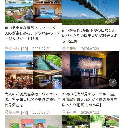
自由気ままな夏旅へ♪プールや
都心から約2時間♪夏の日帰り旅
BBQが楽しめる、爽快な森のコテ
にぴったりの関東＆近郊観光スポ
ージ＆リゾート15選
ット21選
栃木県
[PR]
2026.07.24
群馬県
2026.07.20
大人のご褒美温泉宿＆ヴィラ15
熱海の花火が見えるホテル11選。
選。客室露天風呂や美食に癒やさ
お部屋や露天風呂から夏の絶景を
れる滞在を
ゆったり鑑賞【2026年】
栃木県
[PR]
2026.07.17
静岡県
2026.07.12