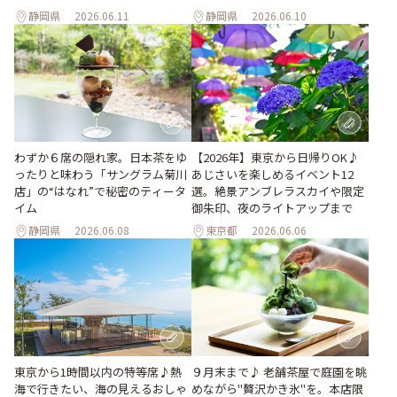
静岡県
2026.06.11
静岡県
2026.06.10
わずか６席の隠れ家。日本茶をゆ
【2026年】東京から日帰りOK♪
ったりと味わう「サングラム菊川
あじさいを楽しめるイベント12
店」の“はなれ”で秘密のティータ
選。絶景アンブレラスカイや限定
イム
御朱印、夜のライトアップまで
静岡県
2026.06.08
東京都
2026.06.06
東京から1時間以内の特等席♪熱
９月末まで♪ 老舗茶屋で庭園を眺
海で行きたい、海の見えるおしゃ
めながら"贅沢かき氷"を。本店限