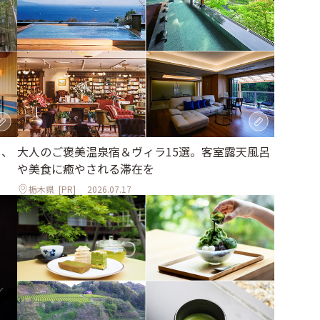
大人のご褒美温泉宿＆ヴィラ15選。客室露天風呂
る、
や美食に癒やされる滞在を
栃木県
[PR]
2026.07.17