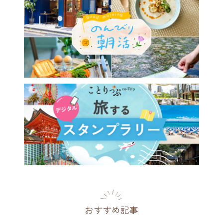
0年前のクラシカルな空間と極
温泉を楽しめる♪ 特別な和
ート「東府やResort&Spa-
県
2021.01.24
おすすめ記事