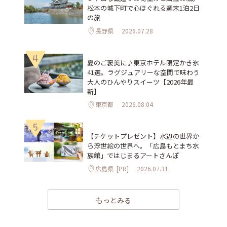
松本の城下町で心ほぐれる週末1泊2日
の旅
長野県
2026.07.28
4
夏のご褒美に♪東京ホテル限定かき氷
41選。ラグジュアリーな空間で味わう
大人のひんやりスイーツ【2026年最
新】
東京都
2026.08.04
5
【チケットプレゼント】水辺の世界か
ら浮世絵の世界へ。「広島もとまち水
族館」ではじまるアートさんぽ
広島県
[PR]
2026.07.31
もっとみる