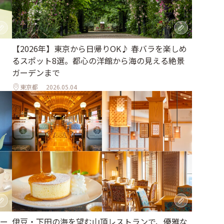
【2026年】東京から日帰りOK♪ 春バラを楽しめ
るスポット8選。都心の洋館から海の見える絶景
ガーデンまで
東京都
2026.05.04
ー
伊豆・下田の海を望む山頂レストランで、優雅な