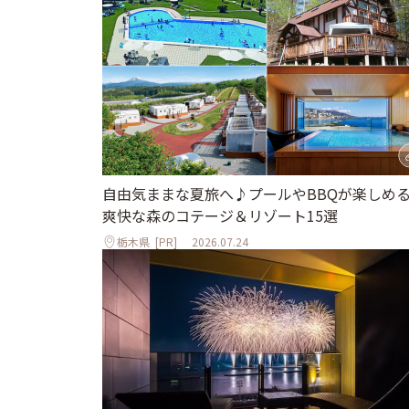
自由気ままな夏旅へ♪プールやBBQが楽しめ
爽快な森のコテージ＆リゾート15選
栃木県
[PR]
2026.07.24