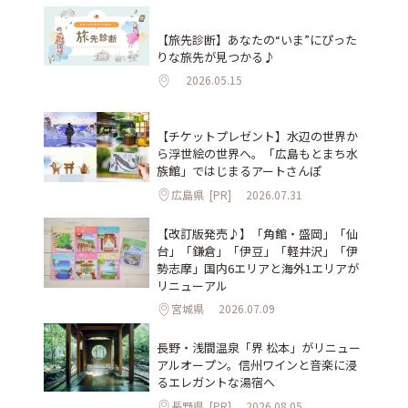
【旅先診断】あなたの“いま”にぴった
りな旅先が見つかる♪
2026.05.15
【チケットプレゼント】水辺の世界か
ら浮世絵の世界へ。「広島もとまち水
族館」ではじまるアートさんぽ
広島県
[PR]
2026.07.31
【改訂版発売♪】「角館・盛岡」「仙
台」「鎌倉」「伊豆」「軽井沢」「伊
勢志摩」国内6エリアと海外1エリアが
リニューアル
宮城県
2026.07.09
長野・浅間温泉「界 松本」がリニュー
アルオープン。信州ワインと音楽に浸
るエレガントな湯宿へ
長野県
[PR]
2026.08.05