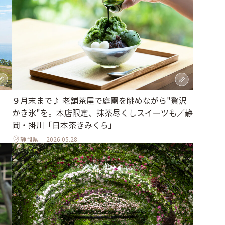
、
９月末まで♪ 老舗茶屋で庭園を眺めながら"贅沢
かき氷"を。本店限定、抹茶尽くしスイーツも／静
岡・掛川「日本茶きみくら」
静岡県
2026.05.28