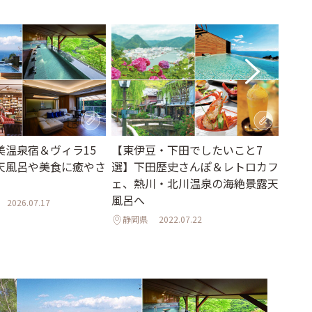
美温泉宿＆ヴィラ15
【東伊豆・下田でしたいこと7
40
天風呂や美食に癒やさ
選】下田歴史さんぽ＆レトロカフ
上の
ェ、熱川・北川温泉の海絶景露天
のリゾ
風呂へ
2026.07.17
Izu」
静岡県
2022.07.22
静岡