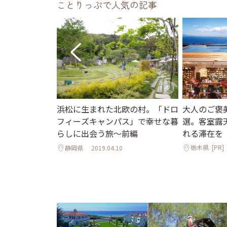
ことりっぷで人気の記事
大人のご褒
へ♪プールや
浜松に生まれた北欧の村。「ドロ
選。客室露
爽快な森のコ
フィーズキャンパス」で幸せな暮
れる滞在を
5選
らしに出会う旅～前編
栃木県
[PR]
7.24
静岡県
2019.04.10