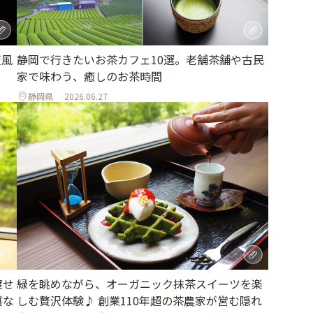
天風
静岡で行きたいお茶カフェ10選。老舗茶舗や古民
家で味わう、癒しのお茶時間
静岡県
2026.06.27
渡せ
緑を眺めながら、オーガニック抹茶スイーツを楽
質な
しむ贅沢体験♪ 創業110年超の茶農家が営む隠れ