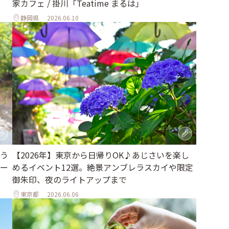
家カフェ / 掛川「Teatime まるは」
静岡県
2026.06.10
う
【2026年】東京から日帰りOK♪あじさいを楽し
ィー
めるイベント12選。絶景アンブレラスカイや限定
御朱印、夜のライトアップまで
東京都
2026.06.06