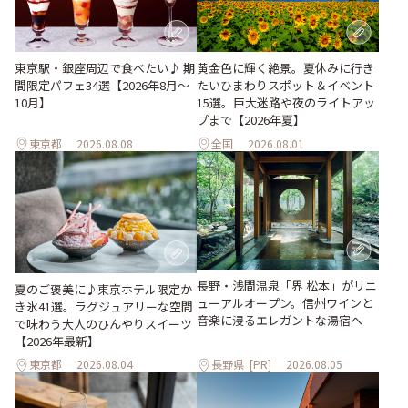
東京駅・銀座周辺で食べたい♪ 期
黄金色に輝く絶景。夏休みに行き
間限定パフェ34選【2026年8月～
たいひまわりスポット＆イベント
10月】
15選。巨大迷路や夜のライトアッ
プまで【2026年夏】
東京都
2026.08.08
全国
2026.08.01
長野・浅間温泉「界 松本」がリニ
夏のご褒美に♪東京ホテル限定か
ューアルオープン。信州ワインと
き氷41選。ラグジュアリーな空間
音楽に浸るエレガントな湯宿へ
で味わう大人のひんやりスイーツ
【2026年最新】
東京都
2026.08.04
長野県
[PR]
2026.08.05