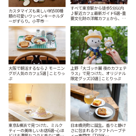
すべて東京駅から徒歩5分以内
カスタマイズも楽しい!約500種
♪駅近カフェ最新ガイド6選~重
類の可愛いワッペンキーホルダ
要文化財の洋館カフェから、改
ーがずらり。小平市
札すぐのレトロ喫茶まで~ | こと
「Kimamaya T&K」 | ことりっ
りっぷ
ぷ
大阪で朝活するなら♪ モーニン
上野「大ゴッホ展 夜のカフェテ
グが人気のカフェ5選 | ことりっ
ラス」で見つけた、オリジナル
ぷ
限定グッズ10選 | ことりっぷ
東京&横浜で見つけた、ミルク
日本橋兜町に誕生。香りと静け
ティーの美味しいお店6選~心ほ
さに包まれるクラフトハーブテ
どける濃厚なコクと香りに癒や
ィー専門店「TYNK