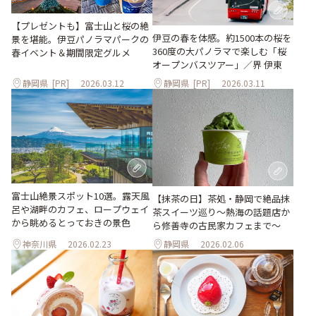
【プレゼントも】富士山と桜の絶
伊豆の春を体感。約1500本の桜を
景を堪能。伊豆パノラマパークの
360度の大パノラマで楽しむ「桜
春イベント＆期間限定グルメ
オープンバスツアー」／界 伊東
静岡県
[PR]
2026.03.12
静岡県
[PR]
2026.03.11
富士山絶景スポット10選。露天風
【抹茶の日】茶処・静岡で絶品抹
呂や湖畔のカフェ、ロープウェイ
茶スイーツ巡り～熱海の話題店か
から眺めるとっておきの景色
ら修善寺の古民家カフェまで～
神奈川県
2026.02.23
静岡県
2026.02.06