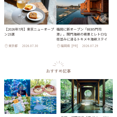
【2026年7月】東京ニューオープ
福岡に新オープン「BEB5門司
ン23選
港」。関門海峡の絶景とレトロな
街並みに浸るトキメキ海峡ステイ
東京都
2026.07.30
福岡県
[PR]
2026.07.29
おすすめ記事