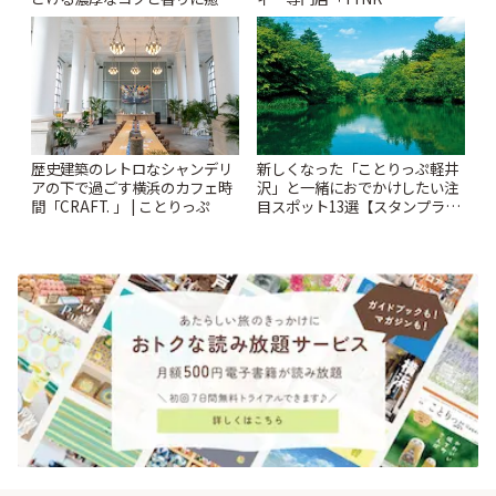
されるティータイム~ | ことりっ
Kabutocho」 | ことりっぷ
ぷ
歴史建築のレトロなシャンデリ
新しくなった「ことりっぷ軽井
アの下で過ごす横浜のカフェ時
沢」と一緒におでかけしたい注
間「CRAFT. 」 | ことりっぷ
目スポット13選【スタンプラリ
ー開催中】 | ことりっぷ