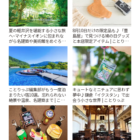
夏の軽井沢を堪能する小さな旅
8月10日だけの限定品も♪「豊
へ~マイナスイオンに包まれな
島屋」で見つける鳩の日グッズ
がら名建築や美術館をめぐろう
と本店限定アイテム | ことりっ
~ | ことりっぷ
ぷ
ことりっぷ編集部がもう一度泊
キュートなミニチュアに思わず
まりたい宿10選。忘れられない
夢中♪鎌倉「イクスタン」で出
絶景や温泉、名建築まで | こと
会う小さな世界 | ことりっぷ
りっぷ