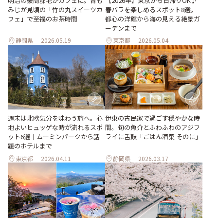
明治の豪商邸宅がカフェに。青も
【2026年】東京から日帰りOK♪
みじが見頃の「竹の丸スイーツカ
春バラを楽しめるスポット8選。
フェ」で至福のお茶時間
都心の洋館から海の見える絶景ガ
ーデンまで
静岡県
2026.05.19
東京都
2026.05.04
週末は北欧気分を味わう旅へ。心
伊東の古民家で過ごす穏やかな時
地よいヒュッゲな時が流れるスポ
間。旬の魚介とふわふわのアジフ
ット6選｜ムーミンパークから話
ライに舌鼓「ごはん酒菜 そのに」
題のホテルまで
東京都
2026.04.11
静岡県
2026.03.17