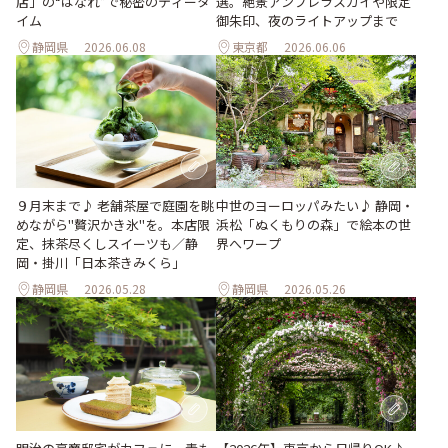
店」の“はなれ”で秘密のティータ
選。絶景アンブレラスカイや限定
イム
御朱印、夜のライトアップまで
静岡県
2026.06.08
東京都
2026.06.06
９月末まで♪ 老舗茶屋で庭園を眺
中世のヨーロッパみたい♪ 静岡・
めながら"贅沢かき氷"を。本店限
浜松「ぬくもりの森」で絵本の世
定、抹茶尽くしスイーツも／静
界へワープ
岡・掛川「日本茶きみくら」
静岡県
2026.05.28
静岡県
2026.05.26