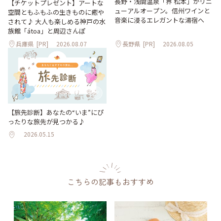
長野・浅間温泉「界 松本」がリニ
【チケットプレゼント】アートな
ューアルオープン。信州ワインと
空間ともふもふの生きものに癒や
音楽に浸るエレガントな湯宿へ
されて♪ 大人も楽しめる神戸の水
族館「átoa」と周辺さんぽ
兵庫県
[PR]
2026.08.07
長野県
[PR]
2026.08.05
【旅先診断】あなたの“いま”にぴ
ったりな旅先が見つかる♪
2026.05.15
こちらの記事もおすすめ