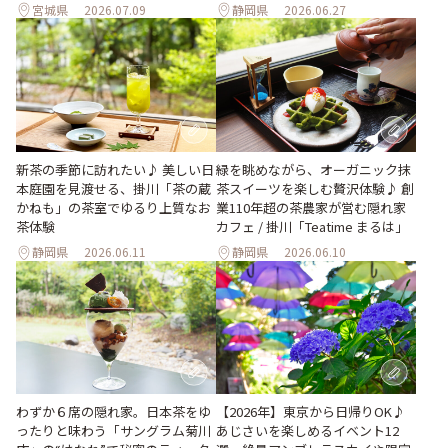
宮城県
2026.07.09
静岡県
2026.06.27
新茶の季節に訪れたい♪ 美しい日
緑を眺めながら、オーガニック抹
本庭園を見渡せる、掛川「茶の蔵
茶スイーツを楽しむ贅沢体験♪ 創
かねも」の茶室でゆるり上質なお
業110年超の茶農家が営む隠れ家
茶体験
カフェ / 掛川「Teatime まるは」
静岡県
2026.06.11
静岡県
2026.06.10
わずか６席の隠れ家。日本茶をゆ
【2026年】東京から日帰りOK♪
ったりと味わう「サングラム菊川
あじさいを楽しめるイベント12