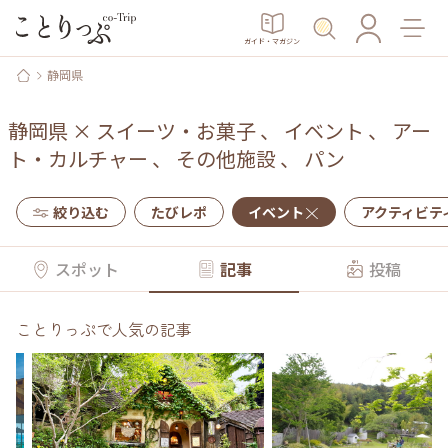
ガイド・マガジン
静岡県
静岡県
×
スイーツ・お菓子
、
イベント
、
アー
ト・カルチャー
、
その他施設
、
パン
絞り込む
たびレポ
イベント
アクティビテ
スポット
記事
投稿
ことりっぷで人気の記事