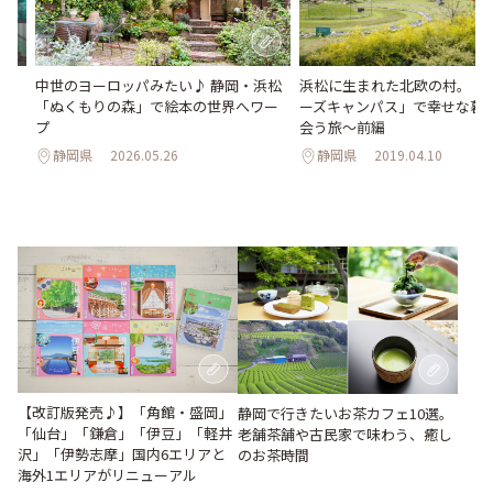
中世のヨーロッパみたい♪ 静岡・浜松
浜松に生まれた北欧の村。「
呂や
「ぬくもりの森」で絵本の世界へワー
ーズキャンパス」で幸せな暮
め
プ
会う旅～前編
静岡県
2026.05.26
静岡県
2019.04.10
【改訂版発売♪】「角館・盛岡」
静岡で行きたいお茶カフェ10選。
「仙台」「鎌倉」「伊豆」「軽井
老舗茶舗や古民家で味わう、癒し
沢」「伊勢志摩」国内6エリアと
のお茶時間
海外1エリアがリニューアル