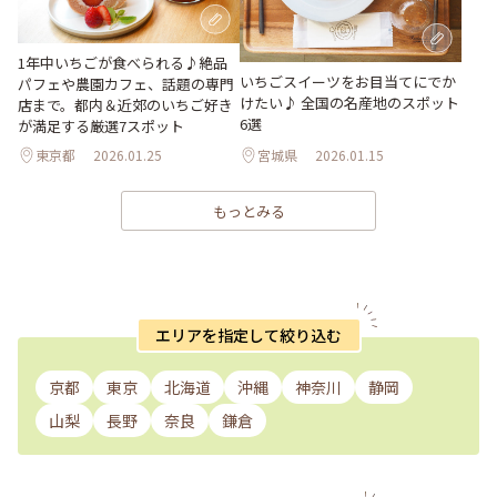
1年中いちごが食べられる♪絶品
いちごスイーツをお目当てにでか
パフェや農園カフェ、話題の専門
けたい♪ 全国の名産地のスポット
店まで。都内＆近郊のいちご好き
6選
が満足する厳選7スポット
東京都
2026.01.25
宮城県
2026.01.15
もっとみる
エリアを指定して絞り込む
京都
東京
北海道
沖縄
神奈川
静岡
山梨
長野
奈良
鎌倉