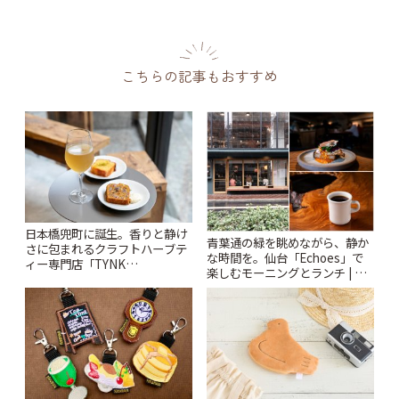
こちらの記事もおすすめ
日本橋兜町に誕生。香りと静け
青葉通の緑を眺めながら、静か
さに包まれるクラフトハーブテ
な時間を。仙台「Echoes」で
ィー専門店「TYNK
楽しむモーニングとランチ | こ
Kabutocho」 | ことりっぷ
とりっぷ