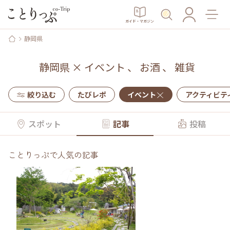
ガイド・マガジン
静岡県
静岡県
×
イベント
、
お酒
、
雑貨
絞り込む
たびレポ
イベント
アクティビテ
スポット
記事
投稿
ことりっぷで人気の記事