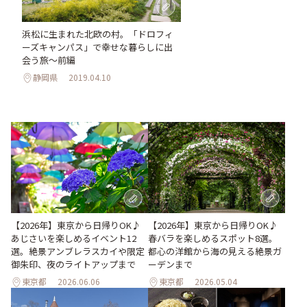
浜松に生まれた北欧の村。「ドロフィ
ーズキャンパス」で幸せな暮らしに出
会う旅～前編
静岡県
2019.04.10
【2026年】東京から日帰りOK♪
【2026年】東京から日帰りOK♪
あじさいを楽しめるイベント12
春バラを楽しめるスポット8選。
選。絶景アンブレラスカイや限定
都心の洋館から海の見える絶景ガ
御朱印、夜のライトアップまで
ーデンまで
東京都
2026.06.06
東京都
2026.05.04