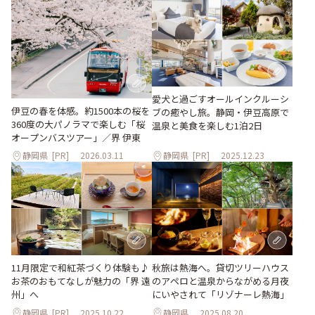
愛犬と過ごすオールインクルーシ
伊豆の春を体感。約1500本の桜を
ブの癒やし旅。静岡・伊豆高原で
360度の大パノラマで楽しむ「桜
温泉と美食を楽しむ1泊2日
オープンバスツアー」／界 伊東
静岡県
[PR]
2026.03.11
静岡県
[PR]
2025.12.23
11月限定で和紅茶づくり体験も♪
秋旅は熱海へ。貸切ツリーハウス
お茶のおもてなしが魅⼒の「界 遠
のアペロと温泉からながめる月夜
州」へ
にいやされて「リゾナーレ熱海」
静岡県
[PR]
2025.10.22
静岡県
2025.08.20