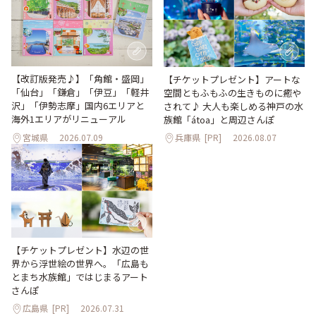
【改訂版発売♪】「角館・盛岡」
【チケットプレゼント】アートな
「仙台」「鎌倉」「伊豆」「軽井
空間ともふもふの生きものに癒や
沢」「伊勢志摩」国内6エリアと
されて♪ 大人も楽しめる神戸の水
海外1エリアがリニューアル
族館「átoa」と周辺さんぽ
宮城県
2026.07.09
兵庫県
[PR]
2026.08.07
【チケットプレゼント】水辺の世
界から浮世絵の世界へ。「広島も
とまち水族館」ではじまるアート
さんぽ
広島県
[PR]
2026.07.31