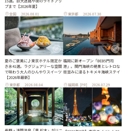
15選。巨大迷路や夜のライトアッ
プまで【2026年夏】
全国
2026.08.01
東京都
2026.07.30
夏のご褒美に♪東京ホテル限定か
福岡に新オープン「BEB5門司
き氷41選。ラグジュアリーな空間
港」。関門海峡の絶景とレトロな
で味わう大人のひんやりスイーツ
街並みに浸るトキメキ海峡ステイ
【2026年最新】
東京都
2026.08.04
福岡県
[PR]
2026.07.29
長野・浅間温泉「界 松本」がリニ