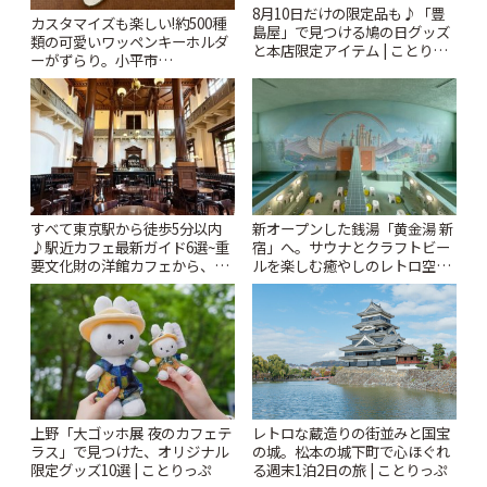
8月10日だけの限定品も♪「豊
カスタマイズも楽しい!約500種
島屋」で見つける鳩の日グッズ
類の可愛いワッペンキーホルダ
と本店限定アイテム | ことりっ
ーがずらり。小平市
ぷ
「Kimamaya T&K」 | ことりっ
ぷ
すべて東京駅から徒歩5分以内
新オープンした銭湯「黄金湯 新
♪駅近カフェ最新ガイド6選~重
宿」へ。サウナとクラフトビー
要文化財の洋館カフェから、改
ルを楽しむ癒やしのレトロ空間
札すぐのレトロ喫茶まで~ | こと
| ことりっぷ
りっぷ
上野「大ゴッホ展 夜のカフェテ
レトロな蔵造りの街並みと国宝
ラス」で見つけた、オリジナル
の城。松本の城下町で心ほぐれ
限定グッズ10選 | ことりっぷ
る週末1泊2日の旅 | ことりっぷ