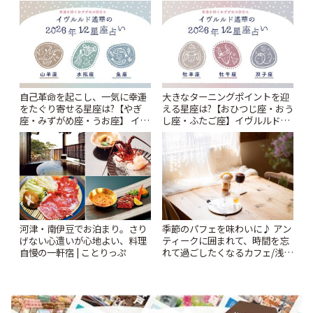
自己革命を起こし、一気に幸運
大きなターニングポイントを迎
をたぐり寄せる星座は?【やぎ
える星座は?【おひつじ座・おう
座・みずがめ座・うお座】 イヴ
し座・ふたご座】イヴルルド遙
ルルド遙華2026年 夏の運勢
華2026年 夏の運勢~Summer~ |
~Summer~ | ことりっぷ
ことりっぷ
河津・南伊豆でお泊まり。さり
季節のパフェを味わいに♪ アン
げない心遣いが心地よい、料理
ティークに囲まれて、時間を忘
自慢の一軒宿 | ことりっぷ
れて過ごしたくなるカフェ/浅草
「annorum cafe」 | ことりっぷ