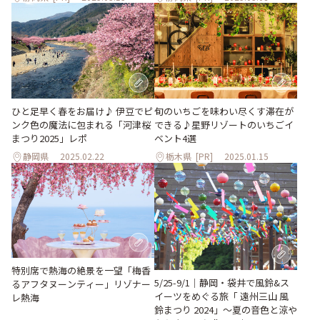
ひと足早く春をお届け♪ 伊豆でピ
旬のいちごを味わい尽くす滞在が
ンク色の魔法に包まれる「河津桜
できる♪星野リゾートのいちごイ
まつり2025」レポ
ベント4選
静岡県
2025.02.22
栃木県
[PR]
2025.01.15
特別席で熱海の絶景を一望「梅香
5/25-9/1｜静岡・袋井で風鈴&ス
るアフタヌーンティー」リゾナー
イーツをめぐる旅「 遠州三山 風
レ熱海
鈴まつり 2024」～夏の音色と涼や