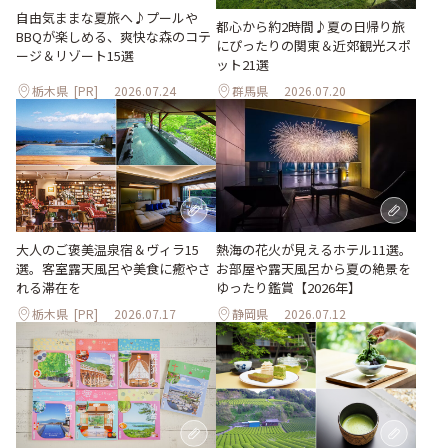
自由気ままな夏旅へ♪プールや
都心から約2時間♪夏の日帰り旅
BBQが楽しめる、爽快な森のコテ
にぴったりの関東＆近郊観光スポ
ージ＆リゾート15選
ット21選
栃木県
[PR]
2026.07.24
群馬県
2026.07.20
大人のご褒美温泉宿＆ヴィラ15
熱海の花火が見えるホテル11選。
選。客室露天風呂や美食に癒やさ
お部屋や露天風呂から夏の絶景を
れる滞在を
ゆったり鑑賞【2026年】
栃木県
[PR]
2026.07.17
静岡県
2026.07.12