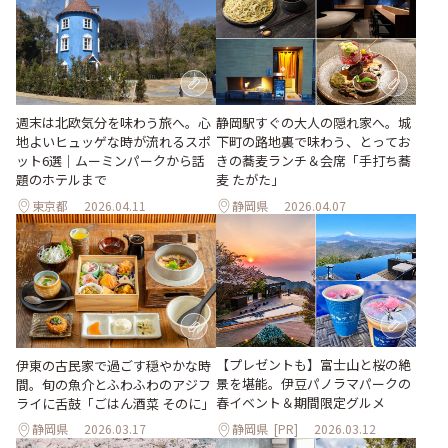
週末は北欧気分を味わう旅へ。心
静岡駅すぐの大人の隠れ家へ。城
地よいヒュッゲな時が流れるスポ
下町の路地裏で味わう、とってお
ット6選｜ムーミンパークから話
きの蕎麦ランチ＆会席「手打ち蕎
題のホテルまで
麦 たがた」
東京都
2026.04.11
静岡県
2026.04.07
【プレゼントも】富士山と桜の絶
伊東の古民家で過ごす穏やかな時
景を堪能。伊豆パノラマパークの
間。旬の魚介とふわふわのアジフ
春イベント＆期間限定グルメ
ライに舌鼓「ごはん酒菜 そのに」
静岡県
2026.03.17
静岡県
[PR]
2026.03.12