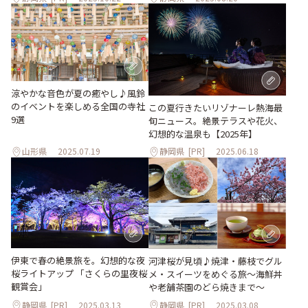
涼やかな音色が夏の癒やし♪風鈴
のイベントを楽しめる全国の寺社
この夏行きたいリゾナーレ熱海最
9選
旬ニュース。絶景テラスや花火、
幻想的な温泉も【2025年】
山形県
2025.07.19
静岡県
[PR]
2025.06.18
伊東で春の絶景旅を。幻想的な夜
河津桜が見頃♪焼津・藤枝でグル
桜ライトアップ 「さくらの里夜桜
メ・スイーツをめぐる旅～海鮮丼
観賞会」
や老舗茶園のどら焼きまで～
静岡県
[PR]
2025.03.13
静岡県
[PR]
2025.03.08