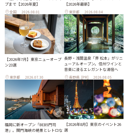
プまで【2026年夏】
【2026年最新】
全国
2026.08.01
東京都
2026.08.04
長野・浅間温泉「界 松本」がリニ
【2026年7月】東京ニューオープ
ューアルオープン。信州ワインと
ン23選
音楽に浸るエレガントな湯宿へ
東京都
2026.07.30
長野県
[PR]
2026.08.05
【2026年8月】東京のイベント26
福岡に新オープン「BEB5門司
選
港」。関門海峡の絶景とレトロな