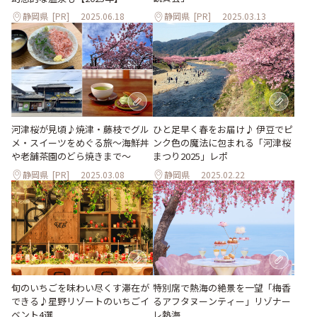
静岡県
[PR]
2025.06.18
静岡県
[PR]
2025.03.13
ひと足早く春をお届け♪ 伊豆でピ
河津桜が見頃♪焼津・藤枝でグル
ンク色の魔法に包まれる「河津桜
メ・スイーツをめぐる旅～海鮮丼
まつり2025」レポ
や老舗茶園のどら焼きまで～
静岡県
[PR]
2025.03.08
静岡県
2025.02.22
旬のいちごを味わい尽くす滞在が
特別席で熱海の絶景を一望「梅香
できる♪星野リゾートのいちごイ
るアフタヌーンティー」リゾナー
ベント4選
レ熱海