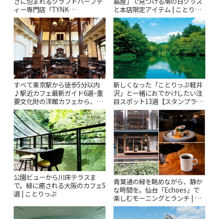
さに包まれるクラフトハーブテ
島屋」で見つける鳩の日グッズ
ィー専門店「TYNK
と本店限定アイテム | ことりっ
Kabutocho」 | ことりっぷ
ぷ
すべて東京駅から徒歩5分以内
新しくなった「ことりっぷ軽井
♪駅近カフェ最新ガイド6選~重
沢」と一緒におでかけしたい注
要文化財の洋館カフェから、改
目スポット13選【スタンプラリ
札すぐのレトロ喫茶まで~ | こと
ー開催中】 | ことりっぷ
りっぷ
公園ビューから川床テラスま
青葉通の緑を眺めながら、静か
で。緑に癒される大阪のカフェ5
な時間を。仙台「Echoes」で
選 | ことりっぷ
楽しむモーニングとランチ | こ
とりっぷ