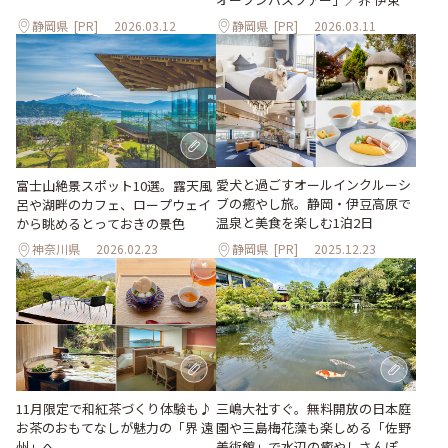
静岡県
[PR]
2026.03.12
静岡県
[PR]
2026.03.11
愛犬と過ごすオールインクルーシ
富士山絶景スポット10選。露天風
ブの癒やし旅。静岡・伊豆高原で
呂や湖畔のカフェ、ロープウェイ
温泉と美食を楽しむ1泊2日
から眺めるとっておきの景色
神奈川県
2026.02.23
静岡県
[PR]
2025.12.23
11月限定で和紅茶づくり体験も♪
三嶋大社すぐ。無料開放の日本庭
お茶のおもてなしが魅⼒の「界 遠
園や三島梅花藻も楽しめる「佐野
州」へ
美術館」で水辺の癒やしさんぽ