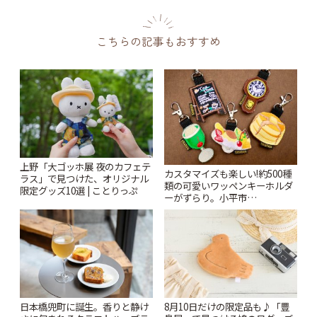
こちらの記事もおすすめ
上野「大ゴッホ展 夜のカフェテ
カスタマイズも楽しい!約500種
ラス」で見つけた、オリジナル
類の可愛いワッペンキーホルダ
限定グッズ10選 | ことりっぷ
ーがずらり。小平市
「Kimamaya T&K」 | ことりっ
ぷ
日本橋兜町に誕生。香りと静け
8月10日だけの限定品も♪「豊