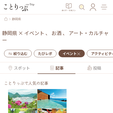
ガイド・マガジン
静岡県
静岡県
×
イベント
、
お酒
、
アート・カルチャ
ー
絞り込む
たびレポ
イベント
アクティビテ
スポット
記事
投稿
ことりっぷで人気の記事