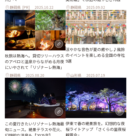
静岡県
[PR]
2025.10.22
静岡県
2025.09.02
涼やかな音色が夏の癒やし♪風鈴
のイベントを楽しめる全国の寺社
秋旅は熱海へ。貸切ツリーハウス
9選
のアペロと温泉からながめる月夜
にいやされて「リゾナーレ熱海」
静岡県
2025.08.20
山形県
2025.07.19
伊東で春の絶景旅を。幻想的な夜
この夏行きたいリゾナーレ熱海最
桜ライトアップ 「さくらの里夜桜
旬ニュース。絶景テラスや花火、
観賞会」
幻想的な温泉も【2025年】