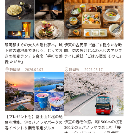
静岡駅すぐの大人の隠れ家へ。城
伊東の古民家で過ごす穏やかな時
下町の路地裏で味わう、とってお
間。旬の魚介とふわふわのアジフ
きの蕎麦ランチ＆会席「手打ち蕎
ライに舌鼓「ごはん酒菜 そのに」
麦 たがた」
静岡県
2026.04.07
静岡県
2026.03.17
【プレゼントも】富士山と桜の絶
伊豆の春を体感。約1500本の桜を
景を堪能。伊豆パノラマパークの
360度の大パノラマで楽しむ「桜
春イベント＆期間限定グルメ
オープンバスツアー」／界 伊東