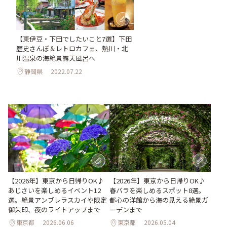
【東伊豆・下田でしたいこと7選】下田
歴史さんぽ＆レトロカフェ、熱川・北
川温泉の海絶景露天風呂へ
静岡県
2022.07.22
【2026年】東京から日帰りOK♪
【2026年】東京から日帰りOK♪
あじさいを楽しめるイベント12
春バラを楽しめるスポット8選。
選。絶景アンブレラスカイや限定
都心の洋館から海の見える絶景ガ
御朱印、夜のライトアップまで
ーデンまで
東京都
2026.06.06
東京都
2026.05.04