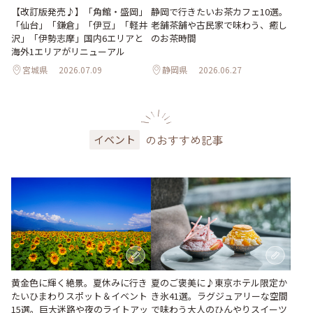
【改訂版発売♪】「角館・盛岡」
静岡で行きたいお茶カフェ10選。
「仙台」「鎌倉」「伊豆」「軽井
老舗茶舗や古民家で味わう、癒し
沢」「伊勢志摩」国内6エリアと
のお茶時間
海外1エリアがリニューアル
宮城県
2026.07.09
静岡県
2026.06.27
のおすすめ記事
イベント
黄金色に輝く絶景。夏休みに行き
夏のご褒美に♪東京ホテル限定か
たいひまわりスポット＆イベント
き氷41選。ラグジュアリーな空間
15選。巨大迷路や夜のライトアッ
で味わう大人のひんやりスイーツ