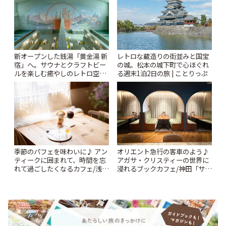
新オープンした銭湯「黄金湯 新
レトロな蔵造りの街並みと国宝
宿」へ。サウナとクラフトビー
の城。松本の城下町で心ほぐれ
ルを楽しむ癒やしのレトロ空間
る週末1泊2日の旅 | ことりっぷ
| ことりっぷ
季節のパフェを味わいに♪ アン
オリエント急行の客車のよう♪
ティークに囲まれて、時間を忘
アガサ・クリスティーの世界に
れて過ごしたくなるカフェ/浅草
浸れるブックカフェ/神田「サロ
「annorum cafe」 | ことりっぷ
ンクリスティ」 | ことりっぷ