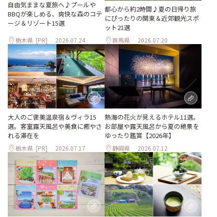
自由気ままな夏旅へ♪プールや
都心から約2時間♪夏の日帰り旅
BBQが楽しめる、爽快な森のコテ
にぴったりの関東＆近郊観光スポ
ージ＆リゾート15選
ット21選
栃木県
[PR]
2026.07.24
群馬県
2026.07.20
大人のご褒美温泉宿＆ヴィラ15
熱海の花火が見えるホテル11選。
選。客室露天風呂や美食に癒やさ
お部屋や露天風呂から夏の絶景を
れる滞在を
ゆったり鑑賞【2026年】
栃木県
[PR]
2026.07.17
静岡県
2026.07.12