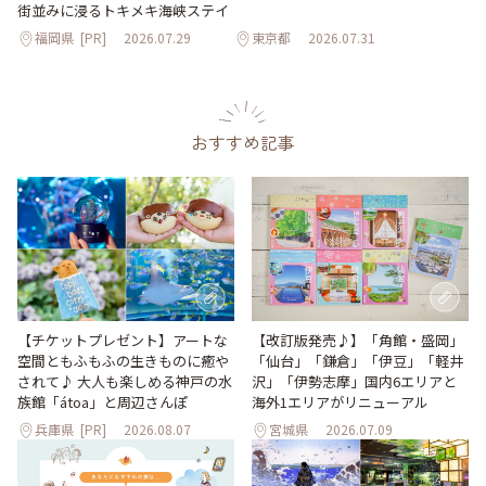
街並みに浸るトキメキ海峡ステイ
福岡県
[PR]
2026.07.29
東京都
2026.07.31
おすすめ記事
【改訂版発売♪】「角館・盛岡」
【チケットプレゼント】アートな
「仙台」「鎌倉」「伊豆」「軽井
空間ともふもふの生きものに癒や
沢」「伊勢志摩」国内6エリアと
されて♪ 大人も楽しめる神戸の水
海外1エリアがリニューアル
族館「átoa」と周辺さんぽ
兵庫県
[PR]
2026.08.07
宮城県
2026.07.09