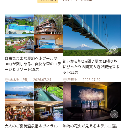
自由気ままな夏旅へ♪プールや
都心から約2時間♪夏の日帰り旅
BBQが楽しめる、爽快な森のコテ
にぴったりの関東＆近郊観光スポ
ージ＆リゾート15選
ット21選
栃木県
[PR]
2026.07.24
群馬県
2026.07.20
大人のご褒美温泉宿＆ヴィラ15
熱海の花火が見えるホテル11選。