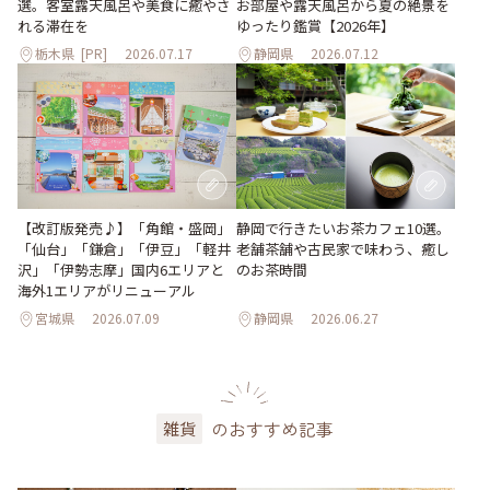
選。客室露天風呂や美食に癒やさ
お部屋や露天風呂から夏の絶景を
れる滞在を
ゆったり鑑賞【2026年】
栃木県
[PR]
2026.07.17
静岡県
2026.07.12
【改訂版発売♪】「角館・盛岡」
静岡で行きたいお茶カフェ10選。
「仙台」「鎌倉」「伊豆」「軽井
老舗茶舗や古民家で味わう、癒し
沢」「伊勢志摩」国内6エリアと
のお茶時間
海外1エリアがリニューアル
宮城県
2026.07.09
静岡県
2026.06.27
のおすすめ記事
雑貨