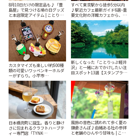
すべて東京駅から徒歩5分以内
8月10日だけの限定品も♪「豊
♪駅近カフェ最新ガイド6選~重
島屋」で見つける鳩の日グッズ
要文化財の洋館カフェから、改
と本店限定アイテム | ことりっ
札すぐのレトロ喫茶まで~ | こと
ぷ
りっぷ
新しくなった「ことりっぷ軽井
カスタマイズも楽しい!約500種
沢」と一緒におでかけしたい注
類の可愛いワッペンキーホルダ
目スポット13選【スタンプラリ
ーがずらり。小平市
ー開催中】 | ことりっぷ
「Kimamaya T&K」 | ことりっ
ぷ
風鈴の音色に誘われて歩く夏の
日本橋兜町に誕生。香りと静け
鎌倉さんぽ♪由緒ある社の参拝
さに包まれるクラフトハーブテ
と老舗のひんやり甘味も | こと
ィー専門店「TYNK