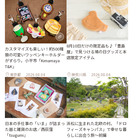
8月10日だけの限定品も♪「豊島
カスタマイズも楽しい！約500種
屋」で見つける鳩の日グッズと本
類の可愛いワッペンキーホルダー
店限定アイテム
がずらり。小平市「Kimamaya
T&K」
東京都
2026.08.04
神奈川県
2026.08.04
日本の手仕事の「いま」が詰まっ
浜松に生まれた北欧の村。「ドロ
た器と雑貨のお店／西荻窪
フィーズキャンパス」で幸せな暮
「tsugumi」
らしに出会う旅～前編