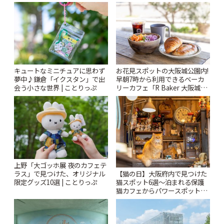
りっぷ
Kabutocho」 | ことりっぷ
キュートなミニチュアに思わず
お花見スポットの大阪城公園内!
夢中♪鎌倉「イクスタン」で出
早朝7時から利用できるベーカ
会う小さな世界 | ことりっぷ
リーカフェ「R Baker 大阪城公
園店」 | ことりっぷ
上野「大ゴッホ展 夜のカフェテ
【猫の日】大阪府内で見つけた
ラス」で見つけた、オリジナル
猫スポット6選〜泊まれる保護
限定グッズ10選 | ことりっぷ
猫カフェからパワースポットま
で〜 | ことりっぷ