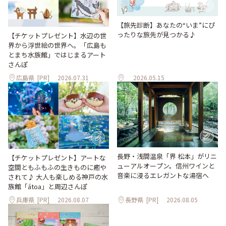
【旅先診断】あなたの“いま”にぴ
ったりな旅先が見つかる♪
【チケットプレゼント】水辺の世
界から浮世絵の世界へ。「広島も
とまち水族館」ではじまるアート
さんぽ
広島県
[PR]
2026.07.31
2026.05.15
長野・浅間温泉「界 松本」がリニ
【チケットプレゼント】アートな
ューアルオープン。信州ワインと
空間ともふもふの生きものに癒や
音楽に浸るエレガントな湯宿へ
されて♪ 大人も楽しめる神戸の水
族館「átoa」と周辺さんぽ
兵庫県
[PR]
2026.08.07
長野県
[PR]
2026.08.05