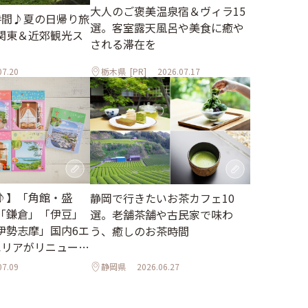
大人のご褒美温泉宿＆ヴィラ15
時間♪夏の日帰り旅
選。客室露天風呂や美食に癒や
関東＆近郊観光ス
される滞在を
07.20
栃木県
[PR]
2026.07.17
♪】「角館・盛
静岡で行きたいお茶カフェ10
「鎌倉」「伊豆」
選。老舗茶舗や古民家で味わ
伊勢志摩」国内6エ
う、癒しのお茶時間
エリアがリニューア
07.09
静岡県
2026.06.27