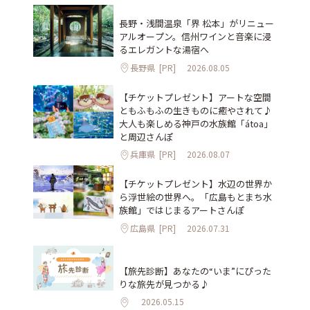
長野・浅間温泉「界 松本」がリニュー
アルオープン。信州ワインと音楽に浸
るエレガントな湯宿へ
長野県
[PR]
2026.08.05
【チケットプレゼント】アートな空間
ともふもふの生きものに癒やされて♪
大人も楽しめる神戸の水族館「átoa」
と周辺さんぽ
兵庫県
[PR]
2026.08.07
【チケットプレゼント】水辺の世界か
ら浮世絵の世界へ。「広島もとまち水
族館」ではじまるアートさんぽ
広島県
[PR]
2026.07.31
【旅先診断】あなたの“いま”にぴった
りな旅先が見つかる♪
2026.05.15