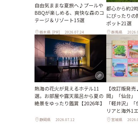
自由気ままな夏旅へ♪プールや
都心から約2
BBQが楽しめる、爽快な森のコ
にぴったりの
テージ＆リゾート15選
ポット21選
栃木県
[PR]
2026.07.24
群馬県
2026.
熱海の花火が見えるホテル11
【改訂版発売
選。お部屋や露天風呂から夏の
岡」「仙台」
絶景をゆったり鑑賞【2026年】
「軽井沢」「
リアと海外1
ル
静岡県
2026.07.12
宮城県
2026.