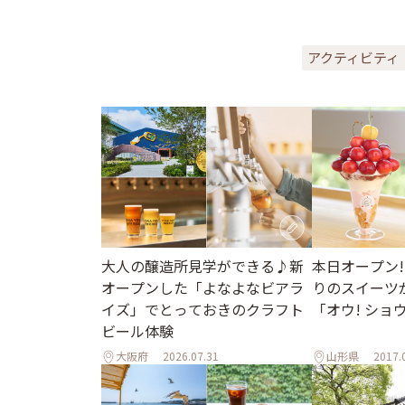
アクティビティ
大人の醸造所見学ができる♪新
本日オープン!
オープンした「よなよなビアラ
りのスイーツ
イズ」でとっておきのクラフト
「オウ! ショ
ビール体験
大阪府
2026.07.31
山形県
2017.