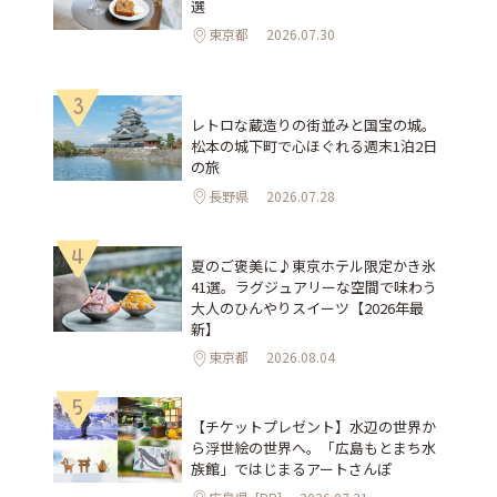
選
東京都
2026.07.30
3
レトロな蔵造りの街並みと国宝の城。
松本の城下町で心ほぐれる週末1泊2日
の旅
長野県
2026.07.28
4
夏のご褒美に♪東京ホテル限定かき氷
41選。ラグジュアリーな空間で味わう
大人のひんやりスイーツ【2026年最
新】
東京都
2026.08.04
5
【チケットプレゼント】水辺の世界か
ら浮世絵の世界へ。「広島もとまち水
族館」ではじまるアートさんぽ