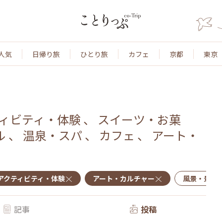
人気
日帰り旅
ひとり旅
カフェ
京都
東京
ィビティ・体験
、
スイーツ・お菓
ル
、
温泉・スパ
、
カフェ
、
アート・
アクティビティ・体験
アート・カルチャー
風景・景色
記事
投稿