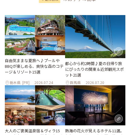
自由気ままな夏旅へ♪プールや
都心から約2時間♪夏の日帰り旅
BBQが楽しめる、爽快な森のコテ
にぴったりの関東＆近郊観光スポ
ージ＆リゾート15選
ット21選
栃木県
[PR]
2026.07.24
群馬県
2026.07.20
大人のご褒美温泉宿＆ヴィラ15
熱海の花火が見えるホテル11選。