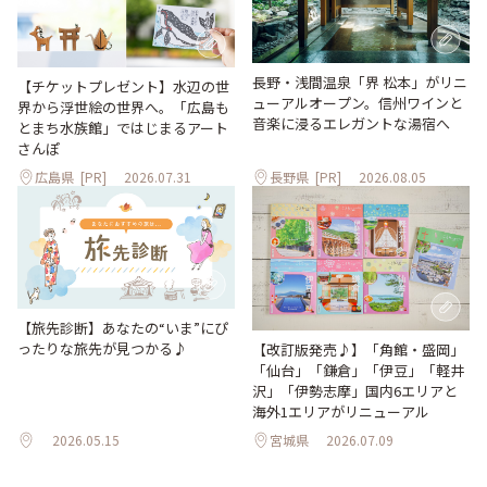
長野・浅間温泉「界 松本」がリニ
【チケットプレゼント】水辺の世
ューアルオープン。信州ワインと
界から浮世絵の世界へ。「広島も
音楽に浸るエレガントな湯宿へ
とまち水族館」ではじまるアート
さんぽ
広島県
[PR]
2026.07.31
長野県
[PR]
2026.08.05
【旅先診断】あなたの“いま”にぴ
ったりな旅先が見つかる♪
【改訂版発売♪】「角館・盛岡」
「仙台」「鎌倉」「伊豆」「軽井
沢」「伊勢志摩」国内6エリアと
海外1エリアがリニューアル
2026.05.15
宮城県
2026.07.09