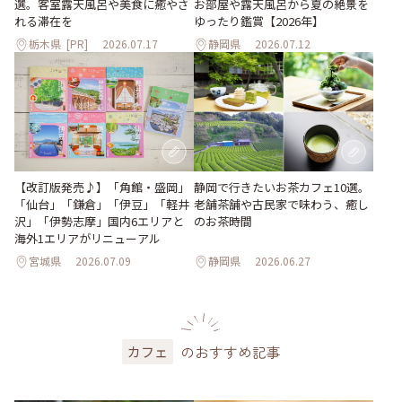
選。客室露天風呂や美食に癒やさ
お部屋や露天風呂から夏の絶景を
れる滞在を
ゆったり鑑賞【2026年】
栃木県
[PR]
2026.07.17
静岡県
2026.07.12
【改訂版発売♪】「角館・盛岡」
静岡で行きたいお茶カフェ10選。
「仙台」「鎌倉」「伊豆」「軽井
老舗茶舗や古民家で味わう、癒し
沢」「伊勢志摩」国内6エリアと
のお茶時間
海外1エリアがリニューアル
宮城県
2026.07.09
静岡県
2026.06.27
のおすすめ記事
カフェ