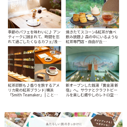
季節のパフェを味わいに♪ アン
焼きたてスコーン&紅茶が食べ
ティークに囲まれて、時間を忘
飲み放題♪ 森の中にいるような
れて過ごしたくなるカフェ/浅草
紅茶専門店・自由が丘
「annorum cafe」 | ことりっぷ
「YOTSUBA TEA」でのんびり
時間 | ことりっぷ
紅茶診断も♪香りを旅するアメ
新オープンした銭湯「黄金湯 新
リカ発の紅茶ブランド/横浜
宿」へ。サウナとクラフトビー
「Smith Teamaker」 | ことりっ
ルを楽しむ癒やしのレトロ空間
ぷ
| ことりっぷ