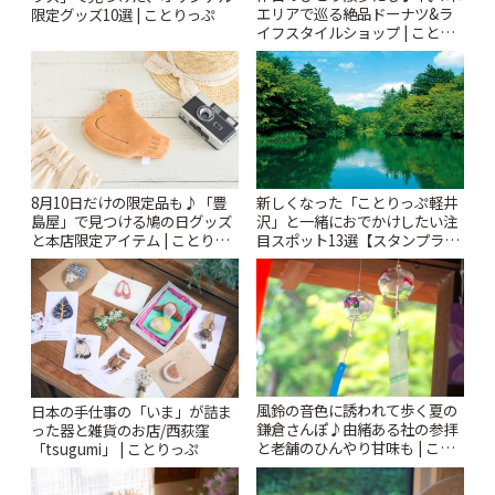
エリアで巡る絶品ドーナツ&ラ
限定グッズ10選 | ことりっぷ
イフスタイルショップ | ことり
っぷ
8月10日だけの限定品も♪「豊
新しくなった「ことりっぷ軽井
島屋」で見つける鳩の日グッズ
沢」と一緒におでかけしたい注
と本店限定アイテム | ことりっ
目スポット13選【スタンプラリ
ぷ
ー開催中】 | ことりっぷ
風鈴の音色に誘われて歩く夏の
日本の手仕事の「いま」が詰ま
鎌倉さんぽ♪由緒ある社の参拝
った器と雑貨のお店/西荻窪
と老舗のひんやり甘味も | こと
「tsugumi」 | ことりっぷ
りっぷ