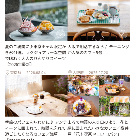
夏のご褒美に♪東京ホテル限定か
大阪で朝活するなら♪ モーニング
き氷41選。ラグジュアリーな空間
が人気のカフェ5選
で味わう大人のひんやりスイーツ
【2026年最新】
東京都
2026.08.04
大阪府
2026.07.28
季節のパフェを味わいに♪ アンテ
まるで物語の入り口のよう。花と
ィークに囲まれて、時間を忘れて
緑に囲まれた小さなカフェ／高井
過ごしたくなるカフェ／浅草
戸「花ト喫茶 ネコノコバン」
「annorum cafe」