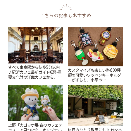
こちらの記事もおすすめ
すべて東京駅から徒歩5分以内
カスタマイズも楽しい!約500種
♪駅近カフェ最新ガイド6選~重
類の可愛いワッペンキーホルダ
要文化財の洋館カフェから、改
ーがずらり。小平市
札すぐのレトロ喫茶まで~ | こと
「Kimamaya T&K」 | ことりっ
りっぷ
ぷ
上野「大ゴッホ展 夜のカフェテ
休日のひとり散歩にも♪ 代々木
ラス」で見つけた、オリジナル