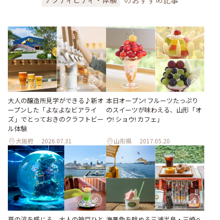
大人の醸造所見学ができる♪新オ
本日オープン! フルーツたっぷり
ープンした「よなよなビアライ
のスイーツが味わえる、山形「オ
ズ」でとっておきのクラフトビー
ウ! ショウ! カフェ」
ル体験
大阪府
2026.07.31
山形県
2017.05.20
夏の涼を感じる、大人の神戸ひと
海景色を眺める三浦半島・三崎へ