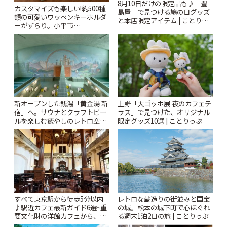
8月10日だけの限定品も♪「豊
カスタマイズも楽しい!約500種
島屋」で見つける鳩の日グッズ
類の可愛いワッペンキーホルダ
と本店限定アイテム | ことりっ
ーがずらり。小平市
ぷ
「Kimamaya T&K」 | ことりっ
ぷ
新オープンした銭湯「黄金湯 新
上野「大ゴッホ展 夜のカフェテ
宿」へ。サウナとクラフトビー
ラス」で見つけた、オリジナル
ルを楽しむ癒やしのレトロ空間
限定グッズ10選 | ことりっぷ
| ことりっぷ
すべて東京駅から徒歩5分以内
レトロな蔵造りの街並みと国宝
♪駅近カフェ最新ガイド6選~重
の城。松本の城下町で心ほぐれ
要文化財の洋館カフェから、改
る週末1泊2日の旅 | ことりっぷ
札すぐのレトロ喫茶まで~ | こと