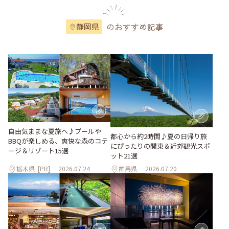
のおすすめ記事
静岡県
自由気ままな夏旅へ♪プールや
都心から約2時間♪夏の日帰り旅
BBQが楽しめる、爽快な森のコテ
にぴったりの関東＆近郊観光スポ
ージ＆リゾート15選
ット21選
栃木県
[PR]
2026.07.24
群馬県
2026.07.20