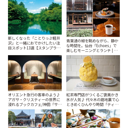
りっぷ
新しくなった「ことりっぷ軽井
青葉通の緑を眺めながら、静か
沢」と一緒におでかけしたい注
な時間を。仙台「Echoes」で
目スポット13選【スタンプラリ
楽しむモーニングとランチ | こ
ー開催中】 | ことりっぷ
とりっぷ
オリエント急行の客車のよう♪
紅茶専門店がつくるご褒美かき
アガサ・クリスティーの世界に
氷が人気♪ 代々木の路地裏で心
浸れるブックカフェ/神田「サロ
ときめくひんやり時間「ティー
ンクリスティ」 | ことりっぷ
スイーツ ラボ コンテナート」 |
ことりっぷ