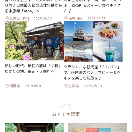
り旅♪日本最大級の球体水槽があ
♪ 直売所＆スイーツ食べ歩きさ
る水族館「átoa」へ
んぽ
兵庫県
[PR]
2025.08.12
神奈川県
2026.06.25
新しい時代、最初の旅は「令和」
クラシカルな観光船「ミシガン」
ゆかりの地、福岡・太宰府へ
で、琵琶湖のパノラマビュー＆グ
ルメを楽しむ船旅を♪
福岡県
2019.05.01
滋賀県
2025.05.13
おすすめ記事