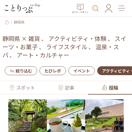
ガイド・マガジン
静岡県
静岡県
×
雑貨
、
アクティビティ・体験
、
スイ
ーツ・お菓子
、
ライフスタイル
、
温泉・ス
パ
、
アート・カルチャー
絞り込む
たびレポ
イベント
アクティビティ
スポット
記事
投稿