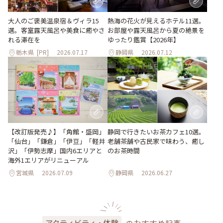
大人のご褒美温泉宿＆ヴィラ15
熱海の花火が見えるホテル11選。
選。客室露天風呂や美食に癒やさ
お部屋や露天風呂から夏の絶景を
れる滞在を
ゆったり鑑賞【2026年】
栃木県
[PR]
2026.07.17
静岡県
2026.07.12
【改訂版発売♪】「角館・盛岡」
静岡で行きたいお茶カフェ10選。
「仙台」「鎌倉」「伊豆」「軽井
老舗茶舗や古民家で味わう、癒し
沢」「伊勢志摩」国内6エリアと
のお茶時間
海外1エリアがリニューアル
宮城県
2026.07.09
静岡県
2026.06.27
のおすすめ記事
アクティビティ・体験