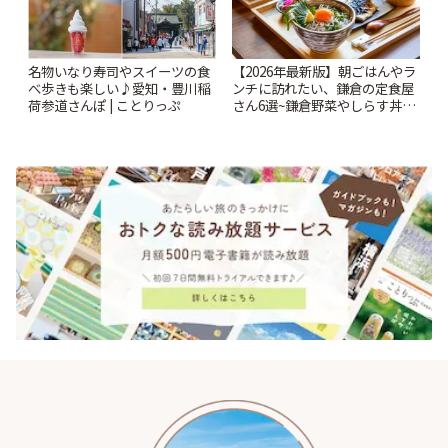
名物いなり寿司やスイーツの食
【2026年最新版】朝ごはんやラ
べ歩きも楽しい♪愛知・豊川稲
ンチに訪れたい、鎌倉の定食屋
荷参道さんぽ | ことりっぷ
さん6選~鎌倉野菜やしらす丼な
どここならではの味も~ | ことり
っぷ