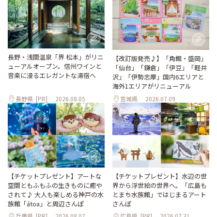
長野・浅間温泉「界 松本」がリニ
【改訂版発売♪】「角館・盛岡」
ューアルオープン。信州ワインと
「仙台」「鎌倉」「伊豆」「軽井
音楽に浸るエレガントな湯宿へ
沢」「伊勢志摩」国内6エリアと
海外1エリアがリニューアル
長野県
[PR]
2026.08.05
宮城県
2026.07.09
【チケットプレゼント】アートな
【チケットプレゼント】水辺の世
空間ともふもふの生きものに癒や
界から浮世絵の世界へ。「広島も
されて♪ 大人も楽しめる神戸の水
とまち水族館」ではじまるアート
族館「átoa」と周辺さんぽ
さんぽ
兵庫県
[PR]
2026.08.07
広島県
[PR]
2026.07.31