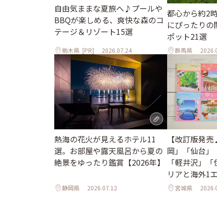
自由気ままな夏旅へ♪プールや
都心から約2
BBQが楽しめる、爽快な森のコ
にぴったりの
テージ＆リゾート15選
ポット21選
栃木県
[PR]
2026.07.24
群馬県
2026.
熱海の花火が見えるホテル11
【改訂版発売
選。お部屋や露天風呂から夏の
岡」「仙台」
絶景をゆったり鑑賞【2026年】
「軽井沢」「
リアと海外1
ル
静岡県
2026.07.12
宮城県
2026.