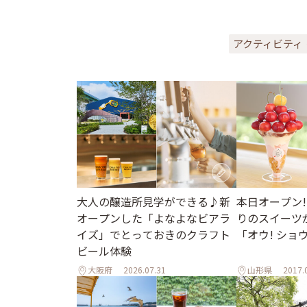
アクティビティ
大人の醸造所見学ができる♪新
本日オープン!
オープンした「よなよなビアラ
りのスイーツ
イズ」でとっておきのクラフト
「オウ! ショ
ビール体験
大阪府
2026.07.31
山形県
2017.