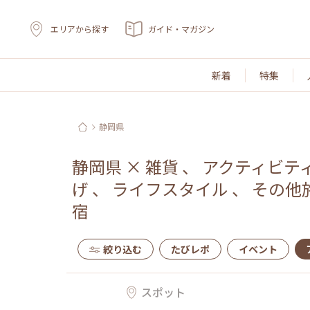
エリアから探す
ガイド・マガジン
新着
特集
静岡県
静岡県
×
雑貨
、
アクティビテ
げ
、
ライフスタイル
、
その他
宿
絞り込む
たびレポ
イベント
スポット