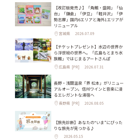
【改訂版発売♪】「角館・盛岡」「仙
台」「鎌倉」「伊豆」「軽井沢」「伊
勢志摩」国内6エリアと海外1エリアが
リニューアル
宮城県
2026.07.09
【チケットプレゼント】水辺の世界か
ら浮世絵の世界へ。「広島もとまち水
族館」ではじまるアートさんぽ
広島県
[PR]
2026.07.31
長野・浅間温泉「界 松本」がリニュー
アルオープン。信州ワインと音楽に浸
るエレガントな湯宿へ
長野県
[PR]
2026.08.05
【旅先診断】あなたの“いま”にぴった
りな旅先が見つかる♪
2026.05.15