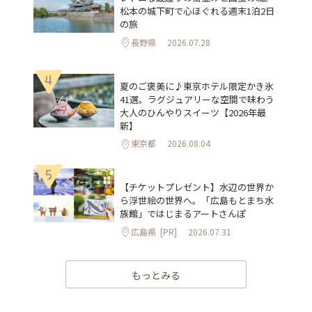
松本の城下町で心ほぐれる週末1泊2日
の旅
長野県
2026.07.28
4
夏のご褒美に♪東京ホテル限定かき氷
41選。ラグジュアリーな空間で味わう
大人のひんやりスイーツ【2026年最
新】
東京都
2026.08.04
5
【チケットプレゼント】水辺の世界か
ら浮世絵の世界へ。「広島もとまち水
族館」ではじまるアートさんぽ
広島県
[PR]
2026.07.31
もっとみる