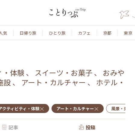
人気
日帰り旅
ひとり旅
カフェ
京都
東京
ィ・体験
、
スイーツ・お菓子
、
おみや
施設
、
アート・カルチャー
、
ホテル・
アクティビティ・体験
アート・カルチャー
風景・景色
記事
投稿