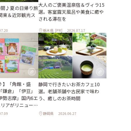
大人のご褒美温泉宿＆ヴィラ15
時間♪夏の日帰り旅
選。客室露天風呂や美食に癒や
関東＆近郊観光ス
される滞在を
07.20
栃木県
[PR]
2026.07.17
♪】「角館・盛
静岡で行きたいお茶カフェ10
「鎌倉」「伊豆」
選。老舗茶舗や古民家で味わ
伊勢志摩」国内6エ
う、癒しのお茶時間
エリアがリニューア
07.09
静岡県
2026.06.27