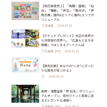
【改訂版発売♪】「角館・盛岡」「仙
台」「鎌倉」「伊豆」「軽井沢」「伊
勢志摩」国内6エリアと海外1エリアが
リニューアル
宮城県
2026.07.09
【チケットプレゼント】水辺の世界か
ら浮世絵の世界へ。「広島もとまち水
族館」ではじまるアートさんぽ
広島県
[PR]
2026.07.31
【旅先診断】あなたの“いま”にぴった
りな旅先が見つかる♪
2026.05.15
長野・浅間温泉「界 松本」がリニュー
アルオープン。信州ワインと音楽に浸
るエレガントな湯宿へ
長野県
[PR]
2026.08.05