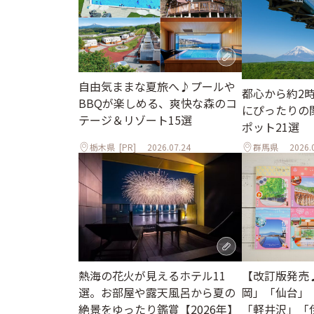
自由気ままな夏旅へ♪プールや
都心から約2
BBQが楽しめる、爽快な森のコ
にぴったりの
テージ＆リゾート15選
ポット21選
栃木県
[PR]
2026.07.24
群馬県
2026.
熱海の花火が見えるホテル11
【改訂版発売
選。お部屋や露天風呂から夏の
岡」「仙台」
絶景をゆったり鑑賞【2026年】
「軽井沢」「