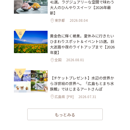
41選。ラグジュアリーな空間で味わう
大人のひんやりスイーツ【2026年最
新】
東京都
2026.08.04
4
黄金色に輝く絶景。夏休みに行きたい
ひまわりスポット＆イベント15選。巨
大迷路や夜のライトアップまで【2026
年夏】
全国
2026.08.01
5
【チケットプレゼント】水辺の世界か
ら浮世絵の世界へ。「広島もとまち水
族館」ではじまるアートさんぽ
広島県
[PR]
2026.07.31
もっとみる