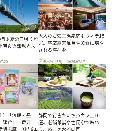
大人のご褒美温泉宿＆ヴィラ15
時間♪夏の日帰り旅
選。客室露天風呂や美食に癒や
関東＆近郊観光ス
される滞在を
07.20
栃木県
[PR]
2026.07.17
♪】「角館・盛
静岡で行きたいお茶カフェ10
「鎌倉」「伊豆」
選。老舗茶舗や古民家で味わ
伊勢志摩」国内6エ
う、癒しのお茶時間