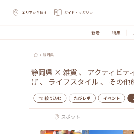
エリアから探す
ガイド・マガジン
新着
特集
静岡県
静岡県
×
雑貨
、
アクティビテ
げ
、
ライフスタイル
、
その他
絞り込む
たびレポ
イベント
スポット