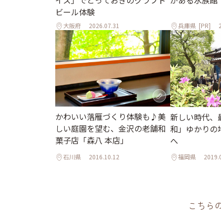
がある水族館「
ビール体験
大阪府
2026.07.31
兵庫県
[PR]
かわいい落雁づくり体験も♪美
新しい時代、
しい庭園を望む、金沢の老舗和
和」ゆかりの
菓子店「森八 本店」
へ
石川県
2016.10.12
福岡県
2019.
こちら