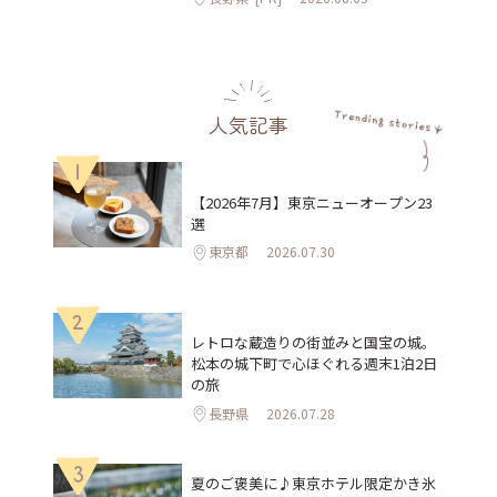
人気記事
1
【2026年7月】東京ニューオープン23
選
東京都
2026.07.30
2
レトロな蔵造りの街並みと国宝の城。
松本の城下町で心ほぐれる週末1泊2日
の旅
長野県
2026.07.28
3
夏のご褒美に♪東京ホテル限定かき氷