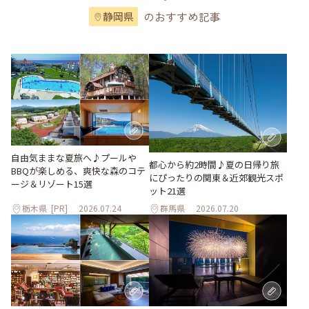
のおすすめ記事
静岡県
自由気ままな夏旅へ♪プールや
都心から約2時間♪夏の日帰り旅
BBQが楽しめる、爽快な森のコテ
にぴったりの関東＆近郊観光スポ
ージ＆リゾート15選
ット21選
栃木県
[PR]
2026.07.24
群馬県
2026.07.20