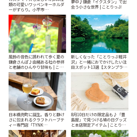
夢中♪鎌倉「イクスタン」で出
類の可愛いワッペンキーホルダ
会う小さな世界 | ことりっぷ
ーがずらり。小平市
「Kimamaya T&K」 | ことりっ
ぷ
風鈴の音色に誘われて歩く夏の
新しくなった「ことりっぷ軽井
鎌倉さんぽ♪由緒ある社の参拝
沢」と一緒におでかけしたい注
と老舗のひんやり甘味も | こと
目スポット13選【スタンプラリ
りっぷ
ー開催中】 | ことりっぷ
日本橋兜町に誕生。香りと静け
8月10日だけの限定品も♪「豊
さに包まれるクラフトハーブテ
島屋」で見つける鳩の日グッズ
ィー専門店「TYNK
と本店限定アイテム | ことりっ
Kabutocho」 | ことりっぷ
ぷ