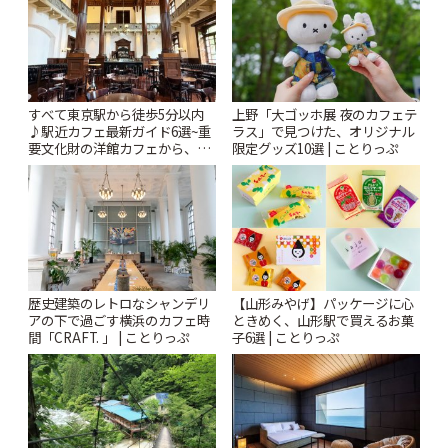
すべて東京駅から徒歩5分以内
上野「大ゴッホ展 夜のカフェテ
♪駅近カフェ最新ガイド6選~重
ラス」で見つけた、オリジナル
要文化財の洋館カフェから、改
限定グッズ10選 | ことりっぷ
札すぐのレトロ喫茶まで~ | こと
りっぷ
歴史建築のレトロなシャンデリ
【山形みやげ】パッケージに心
アの下で過ごす横浜のカフェ時
ときめく、山形駅で買えるお菓
間「CRAFT. 」 | ことりっぷ
子6選 | ことりっぷ