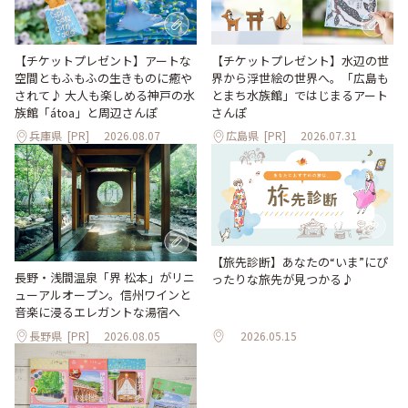
【チケットプレゼント】アートな
【チケットプレゼント】水辺の世
空間ともふもふの生きものに癒や
界から浮世絵の世界へ。「広島も
されて♪ 大人も楽しめる神戸の水
とまち水族館」ではじまるアート
族館「átoa」と周辺さんぽ
さんぽ
兵庫県
[PR]
2026.08.07
広島県
[PR]
2026.07.31
【旅先診断】あなたの“いま”にぴ
長野・浅間温泉「界 松本」がリニ
ったりな旅先が見つかる♪
ューアルオープン。信州ワインと
音楽に浸るエレガントな湯宿へ
長野県
[PR]
2026.08.05
2026.05.15