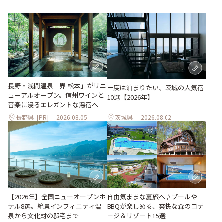
長野・浅間温泉「界 松本」がリニ
一度は泊まりたい、茨城の人気宿
ューアルオープン。信州ワインと
10選【2026年】
音楽に浸るエレガントな湯宿へ
長野県
[PR]
2026.08.05
茨城県
2026.08.02
自由気ままな夏旅へ♪プールや
【2026年】全国ニューオープンホ
BBQが楽しめる、爽快な森のコテ
テル8選。絶景インフィニティ温
ージ＆リゾート15選
泉から文化財の邸宅まで