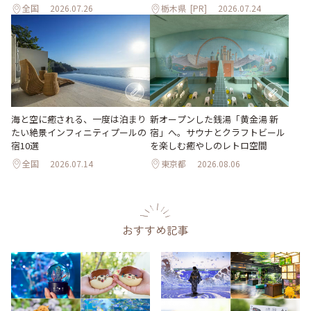
全国
2026.07.26
栃木県
[PR]
2026.07.24
海と空に癒される、一度は泊まり
新オープンした銭湯「黄金湯 新
たい絶景インフィニティプールの
宿」へ。サウナとクラフトビール
宿10選
を楽しむ癒やしのレトロ空間
全国
2026.07.14
東京都
2026.08.06
おすすめ記事