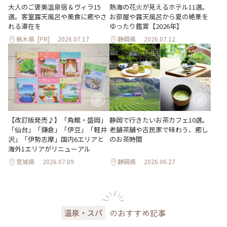
大人のご褒美温泉宿＆ヴィラ15
熱海の花火が見えるホテル11選。
選。客室露天風呂や美食に癒やさ
お部屋や露天風呂から夏の絶景を
れる滞在を
ゆったり鑑賞【2026年】
栃木県
[PR]
2026.07.17
静岡県
2026.07.12
【改訂版発売♪】「角館・盛岡」
静岡で行きたいお茶カフェ10選。
「仙台」「鎌倉」「伊豆」「軽井
老舗茶舗や古民家で味わう、癒し
沢」「伊勢志摩」国内6エリアと
のお茶時間
海外1エリアがリニューアル
宮城県
2026.07.09
静岡県
2026.06.27
のおすすめ記事
温泉・スパ