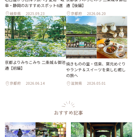
阜・静岡のおすすめスポット6選
通【後編】
岐阜県
2025.09.23
京都府
2026.06.20
京都よりみちこみち 二条城＆御池
焼きものの里・信楽、窯元めぐり
通【前編】
やランチ＆スイーツを楽しむ癒し
の旅へ
京都府
2026.06.14
滋賀県
2026.05.01
おすすめ記事