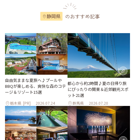
のおすすめ記事
静岡県
自由気ままな夏旅へ♪プールや
都心から約2時間♪夏の日帰り旅
BBQが楽しめる、爽快な森のコテ
にぴったりの関東＆近郊観光スポ
ージ＆リゾート15選
ット21選
栃木県
[PR]
2026.07.24
群馬県
2026.07.20