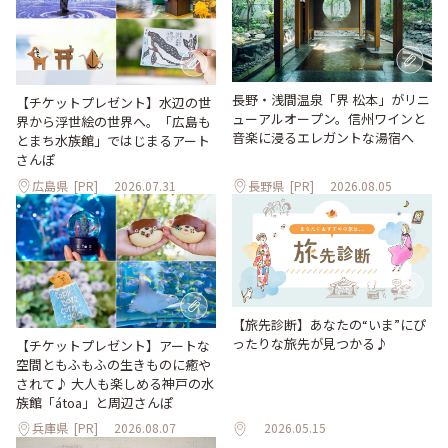
長野・浅間温泉「界 松本」がリニ
【チケットプレゼント】水辺の世
ューアルオープン。信州ワインと
界から浮世絵の世界へ。「広島も
音楽に浸るエレガントな湯宿へ
とまち水族館」ではじまるアート
さんぽ
広島県
[PR]
2026.07.31
長野県
[PR]
2026.08.05
【旅先診断】あなたの“いま”にぴ
ったりな旅先が見つかる♪
【チケットプレゼント】アートな
空間ともふもふの生きものに癒や
されて♪ 大人も楽しめる神戸の水
族館「átoa」と周辺さんぽ
兵庫県
[PR]
2026.08.07
2026.05.15