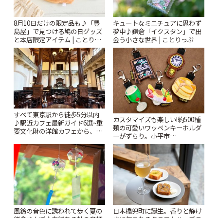
8月10日だけの限定品も♪「豊
キュートなミニチュアに思わず
島屋」で見つける鳩の日グッズ
夢中♪鎌倉「イクスタン」で出
と本店限定アイテム | ことりっ
会う小さな世界 | ことりっぷ
ぷ
すべて東京駅から徒歩5分以内
カスタマイズも楽しい!約500種
♪駅近カフェ最新ガイド6選~重
類の可愛いワッペンキーホルダ
要文化財の洋館カフェから、改
ーがずらり。小平市
札すぐのレトロ喫茶まで~ | こと
「Kimamaya T&K」 | ことりっ
りっぷ
ぷ
風鈴の音色に誘われて歩く夏の
日本橋兜町に誕生。香りと静け