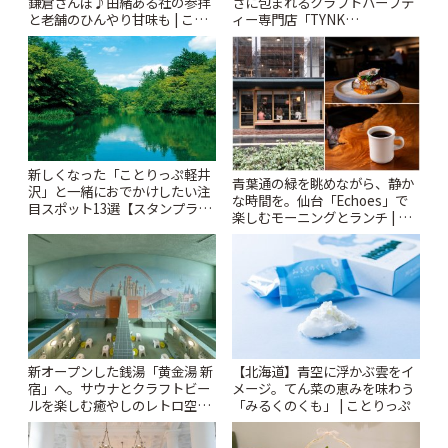
鎌倉さんぽ♪由緒ある社の参拝
さに包まれるクラフトハーブテ
と老舗のひんやり甘味も | こと
ィー専門店「TYNK
りっぷ
Kabutocho」 | ことりっぷ
新しくなった「ことりっぷ軽井
青葉通の緑を眺めながら、静か
沢」と一緒におでかけしたい注
な時間を。仙台「Echoes」で
目スポット13選【スタンプラリ
楽しむモーニングとランチ | こ
ー開催中】 | ことりっぷ
とりっぷ
新オープンした銭湯「黄金湯 新
【北海道】青空に浮かぶ雲をイ
宿」へ。サウナとクラフトビー
メージ。てん菜の恵みを味わう
ルを楽しむ癒やしのレトロ空間
「みるくのくも」 | ことりっぷ
| ことりっぷ