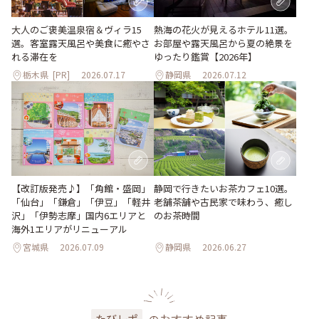
大人のご褒美温泉宿＆ヴィラ15
熱海の花火が見えるホテル11選。
選。客室露天風呂や美食に癒やさ
お部屋や露天風呂から夏の絶景を
れる滞在を
ゆったり鑑賞【2026年】
栃木県
[PR]
2026.07.17
静岡県
2026.07.12
【改訂版発売♪】「角館・盛岡」
静岡で行きたいお茶カフェ10選。
「仙台」「鎌倉」「伊豆」「軽井
老舗茶舗や古民家で味わう、癒し
沢」「伊勢志摩」国内6エリアと
のお茶時間
海外1エリアがリニューアル
宮城県
2026.07.09
静岡県
2026.06.27
のおすすめ記事
たびレポ