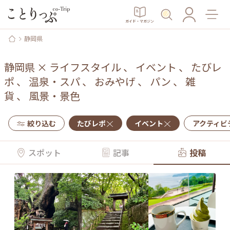
ガイド・マガジン
静岡県
静岡県
×
ライフスタイル
、
イベント
、
たびレ
ポ
、
温泉・スパ
、
おみやげ
、
パン
、
雑
貨
、
風景・景色
絞り込む
たびレポ
イベント
アクティビ
スポット
記事
投稿