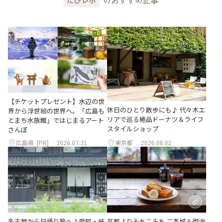
【チケットプレゼント】水辺の世
休日のひとり散歩にも♪ 代々木エ
界から浮世絵の世界へ。「広島も
リアで巡る絶品ドーナツ＆ライフ
とまち水族館」ではじまるアート
スタイルショップ
さんぽ
広島県
[PR]
2026.07.31
東京都
2026.08.02
名古屋から日帰り旅へ♪愛知・岐
京都よりみちこみち 二条城＆御池