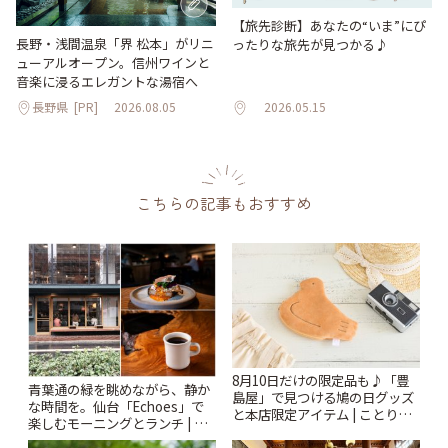
【旅先診断】あなたの“いま”にぴ
長野・浅間温泉「界 松本」がリニ
ったりな旅先が見つかる♪
ューアルオープン。信州ワインと
音楽に浸るエレガントな湯宿へ
長野県
[PR]
2026.08.05
2026.05.15
こちらの記事もおすすめ
8月10日だけの限定品も♪「豊
青葉通の緑を眺めながら、静か
島屋」で見つける鳩の日グッズ
な時間を。仙台「Echoes」で
と本店限定アイテム | ことりっ
楽しむモーニングとランチ | こ
ぷ
とりっぷ