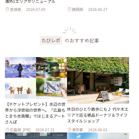
海外1エリアがリニューアル
宮城県
2026.07.09
静岡県
2026.06.27
のおすすめ記事
たびレポ
【チケットプレゼント】水辺の世
休日のひとり散歩にも♪ 代々木エ
界から浮世絵の世界へ。「広島も
リアで巡る絶品ドーナツ＆ライフ
とまち水族館」ではじまるアート
スタイルショップ
さんぽ
広島県
[PR]
2026.07.31
東京都
2026.08.02