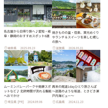
名古屋から日帰り旅へ♪愛知・岐
焼きものの里・信楽、窯元めぐり
阜・静岡のおすすめスポット6選
やランチ＆スイーツを楽しむ癒し
の旅へ
岐阜県
2025.09.23
滋賀県
2026.05.01
ムーミンバレーパークや発酵スポ
再来の尾道1dayひとり旅さんぽ
ットなど♪ 北欧時間が流れる飯能
～迷路のような坂道、ときどき瀬
へおでかけ
戸内海ビュー～
埼玉県
[PR]
2024.09.06
広島県
2024.11.23