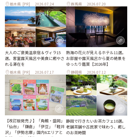
栃木県
[PR]
2026.07.24
群馬県
2026.07.20
大人のご褒美温泉宿＆ヴィラ15
熱海の花火が見えるホテル11選。
選。客室露天風呂や美食に癒やさ
お部屋や露天風呂から夏の絶景を
れる滞在を
ゆったり鑑賞【2026年】
栃木県
[PR]
2026.07.17
静岡県
2026.07.12
【改訂版発売♪】「角館・盛岡」
静岡で行きたいお茶カフェ10選。
「仙台」「鎌倉」「伊豆」「軽井
老舗茶舗や古民家で味わう、癒し
沢」「伊勢志摩」国内6エリアと
のお茶時間