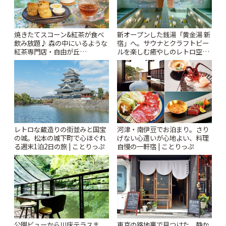
焼きたてスコーン&紅茶が食べ
新オープンした銭湯「黄金湯 新
飲み放題♪ 森の中にいるような
宿」へ。サウナとクラフトビー
紅茶専門店・自由が丘
ルを楽しむ癒やしのレトロ空間
「YOTSUBA TEA」でのんびり
| ことりっぷ
時間 | ことりっぷ
レトロな蔵造りの街並みと国宝
河津・南伊豆でお泊まり。さり
の城。松本の城下町で心ほぐれ
げない心遣いが心地よい、料理
る週末1泊2日の旅 | ことりっぷ
自慢の一軒宿 | ことりっぷ
公園ビューから川床テラスま
東京の路地裏で見つけた。静か