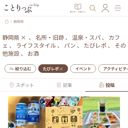
ガイド・マガジン
静岡県
静岡県
×
、
名所・旧跡
、
温泉・スパ
、
カフ
ェ
、
ライフスタイル
、
パン
、
たびレポ
、
その
他施設
、
お酒
絞り込む
たびレポ
イベント
アクティビテ
スポット
記事
投稿