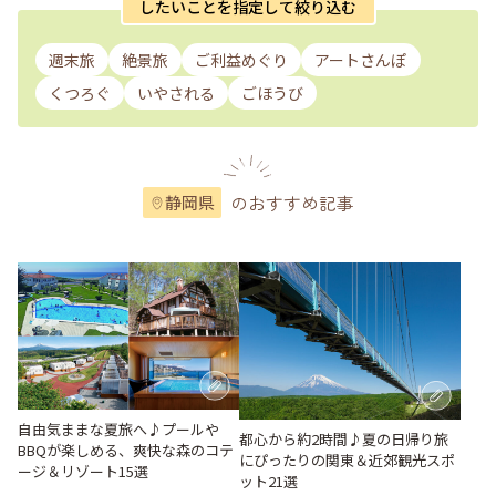
したいことを指定して絞り込む
週末旅
絶景旅
ご利益めぐり
アートさんぽ
くつろぐ
いやされる
ごほうび
のおすすめ記事
静岡県
自由気ままな夏旅へ♪プールや
都心から約2時間♪夏の日帰り旅
BBQが楽しめる、爽快な森のコテ
にぴったりの関東＆近郊観光スポ
ージ＆リゾート15選
ット21選