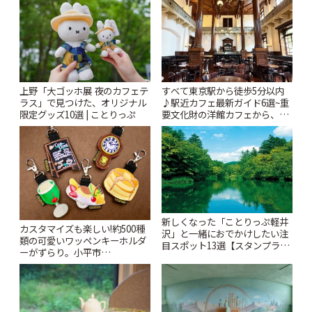
上野「大ゴッホ展 夜のカフェテ
すべて東京駅から徒歩5分以内
ラス」で見つけた、オリジナル
♪駅近カフェ最新ガイド6選~重
限定グッズ10選 | ことりっぷ
要文化財の洋館カフェから、改
札すぐのレトロ喫茶まで~ | こと
りっぷ
新しくなった「ことりっぷ軽井
カスタマイズも楽しい!約500種
沢」と一緒におでかけしたい注
類の可愛いワッペンキーホルダ
目スポット13選【スタンプラリ
ーがずらり。小平市
ー開催中】 | ことりっぷ
「Kimamaya T&K」 | ことりっ
ぷ