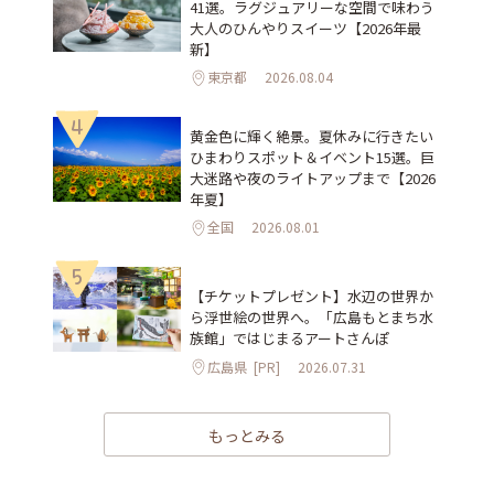
41選。ラグジュアリーな空間で味わう
大人のひんやりスイーツ【2026年最
新】
東京都
2026.08.04
4
黄金色に輝く絶景。夏休みに行きたい
ひまわりスポット＆イベント15選。巨
大迷路や夜のライトアップまで【2026
年夏】
全国
2026.08.01
5
【チケットプレゼント】水辺の世界か
ら浮世絵の世界へ。「広島もとまち水
族館」ではじまるアートさんぽ
広島県
[PR]
2026.07.31
もっとみる