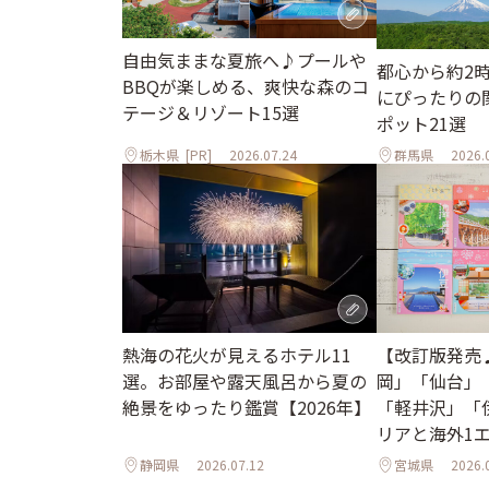
自由気ままな夏旅へ♪プールや
都心から約2
BBQが楽しめる、爽快な森のコ
にぴったりの
テージ＆リゾート15選
ポット21選
栃木県
[PR]
2026.07.24
群馬県
2026.
熱海の花火が見えるホテル11
【改訂版発売
選。お部屋や露天風呂から夏の
岡」「仙台」
絶景をゆったり鑑賞【2026年】
「軽井沢」「
リアと海外1
ル
静岡県
2026.07.12
宮城県
2026.