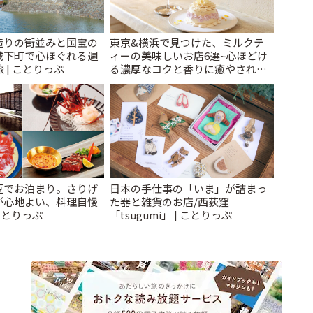
造りの街並みと国宝の
東京&横浜で見つけた、ミルクテ
城下町で心ほぐれる週
ィーの美味しいお店6選~心ほどけ
 | ことりっぷ
る濃厚なコクと香りに癒やされる
ティータイム~ | ことりっぷ
豆でお泊まり。さりげ
日本の手仕事の「いま」が詰まっ
が心地よい、料理自慢
た器と雑貨のお店/西荻窪
ことりっぷ
「tsugumi」 | ことりっぷ