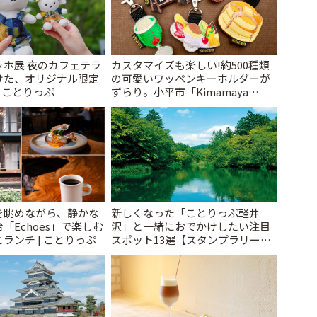
ッホ展 夜のカフェテラ
カスタマイズも楽しい!約500種類
けた、オリジナル限定
の可愛いワッペンキーホルダーが
| ことりっぷ
ずらり。小平市「Kimamaya
T&K」 | ことりっぷ
を眺めながら、静かな
新しくなった「ことりっぷ軽井
「Echoes」で楽しむ
沢」と一緒におでかけしたい注目
ランチ | ことりっぷ
スポット13選【スタンプラリー開
催中】 | ことりっぷ