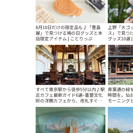
8月10日だけの限定品も♪「豊島
上野「大ゴ
屋」で見つける鳩の日グッズと本
ス」で見つ
店限定アイテム | ことりっぷ
グッズ10選 
すべて東京駅から徒歩5分以内♪駅
青葉通の緑
近カフェ最新ガイド6選~重要文化
時間を。仙台
財の洋館カフェから、改札すぐの
モーニングと
レトロ喫茶まで~ | ことりっぷ