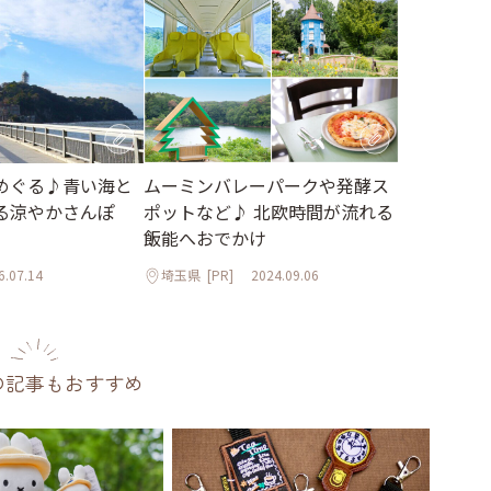
めぐる♪青い海と
ムーミンバレーパークや発酵ス
る涼やかさんぽ
ポットなど♪ 北欧時間が流れる
飯能へおでかけ
6.07.14
埼玉県
[PR]
2024.09.06
の記事もおすすめ