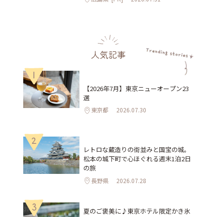
人気記事
1
【2026年7月】東京ニューオープン23
選
東京都
2026.07.30
2
レトロな蔵造りの街並みと国宝の城。
松本の城下町で心ほぐれる週末1泊2日
の旅
長野県
2026.07.28
3
夏のご褒美に♪東京ホテル限定かき氷