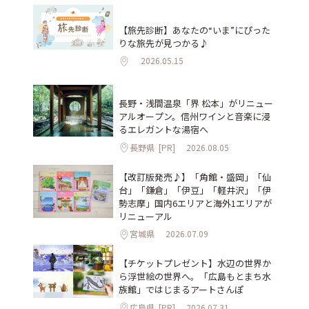
【旅先診断】あなたの“いま”にぴった
りな旅先が見つかる♪
2026.05.15
長野・浅間温泉「界 松本」がリニュー
アルオープン。信州ワインと音楽に浸
るエレガントな湯宿へ
長野県
[PR]
2026.08.05
【改訂版発売♪】「角館・盛岡」「仙
台」「鎌倉」「伊豆」「軽井沢」「伊
勢志摩」国内6エリアと海外1エリアが
リニューアル
宮城県
2026.07.09
【チケットプレゼント】水辺の世界か
ら浮世絵の世界へ。「広島もとまち水
族館」ではじまるアートさんぽ
広島県
[PR]
2026.07.31