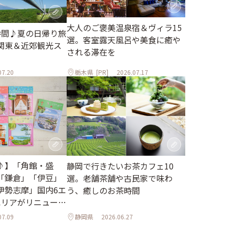
大人のご褒美温泉宿＆ヴィラ15
時間♪夏の日帰り旅
選。客室露天風呂や美食に癒や
関東＆近郊観光ス
される滞在を
07.20
栃木県
[PR]
2026.07.17
♪】「角館・盛
静岡で行きたいお茶カフェ10
「鎌倉」「伊豆」
選。老舗茶舗や古民家で味わ
伊勢志摩」国内6エ
う、癒しのお茶時間
エリアがリニューア
07.09
静岡県
2026.06.27