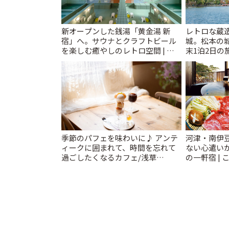
新オープンした銭湯「黄金湯 新
レトロな蔵
宿」へ。サウナとクラフトビール
城。松本の
を楽しむ癒やしのレトロ空間 | こ
末1泊2日の旅
とりっぷ
季節のパフェを味わいに♪ アンテ
河津・南伊
ィークに囲まれて、時間を忘れて
ない心遣い
過ごしたくなるカフェ/浅草
の一軒宿 | 
「annorum cafe」 | ことりっぷ