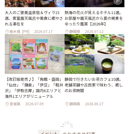
大人のご褒美温泉宿＆ヴィラ15
熱海の花火が見えるホテル11選。
選。客室露天風呂や美食に癒やさ
お部屋や露天風呂から夏の絶景を
れる滞在を
ゆったり鑑賞【2026年】
栃木県
[PR]
2026.07.17
静岡県
2026.07.12
【改訂版発売♪】「角館・盛岡」
静岡で行きたいお茶カフェ10選。
「仙台」「鎌倉」「伊豆」「軽井
老舗茶舗や古民家で味わう、癒し
沢」「伊勢志摩」国内6エリアと
のお茶時間
海外1エリアがリニューアル
宮城県
2026.07.09
静岡県
2026.06.27
のおすすめ記事
イベント