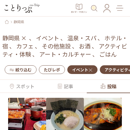
ガイド・マガジン
静岡県
静岡県
×
、
イベント
、
温泉・スパ
、
ホテル・
宿
、
カフェ
、
その他施設
、
お酒
、
アクティビ
ティ・体験
、
アート・カルチャー
、
ごはん
絞り込む
たびレポ
イベント
アクティビテ
スポット
記事
投稿