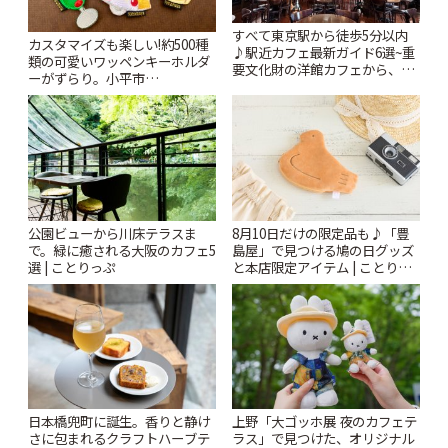
すべて東京駅から徒歩5分以内
カスタマイズも楽しい!約500種
♪駅近カフェ最新ガイド6選~重
類の可愛いワッペンキーホルダ
要文化財の洋館カフェから、改
ーがずらり。小平市
札すぐのレトロ喫茶まで~ | こと
「Kimamaya T&K」 | ことりっ
りっぷ
ぷ
公園ビューから川床テラスま
8月10日だけの限定品も♪「豊
で。緑に癒される大阪のカフェ5
島屋」で見つける鳩の日グッズ
選 | ことりっぷ
と本店限定アイテム | ことりっ
ぷ
日本橋兜町に誕生。香りと静け
上野「大ゴッホ展 夜のカフェテ
さに包まれるクラフトハーブテ
ラス」で見つけた、オリジナル