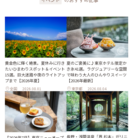
黄金色に輝く絶景。夏休みに行き
夏のご褒美に♪東京ホテル限定か
たいひまわりスポット＆イベント
き氷41選。ラグジュアリーな空間
15選。巨大迷路や夜のライトアッ
で味わう大人のひんやりスイーツ
プまで【2026年夏】
【2026年最新】
全国
2026.08.01
東京都
2026.08.04
長野・浅間温泉「界 松本」がリニ
【2026年7月】東京ニューオープ