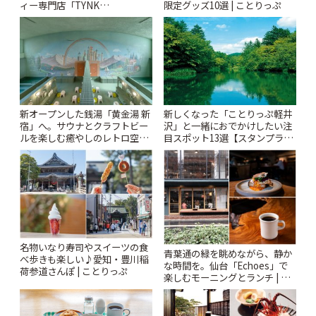
ィー専門店「TYNK
限定グッズ10選 | ことりっぷ
Kabutocho」 | ことりっぷ
新オープンした銭湯「黄金湯 新
新しくなった「ことりっぷ軽井
宿」へ。サウナとクラフトビー
沢」と一緒におでかけしたい注
ルを楽しむ癒やしのレトロ空間
目スポット13選【スタンプラリ
| ことりっぷ
ー開催中】 | ことりっぷ
名物いなり寿司やスイーツの食
青葉通の緑を眺めながら、静か
べ歩きも楽しい♪愛知・豊川稲
な時間を。仙台「Echoes」で
荷参道さんぽ | ことりっぷ
楽しむモーニングとランチ | こ
とりっぷ