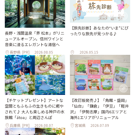
【旅先診断】あなたの“いま”にぴ
長野・浅間温泉「界 松本」がリニ
ったりな旅先が見つかる♪
ューアルオープン。信州ワインと
音楽に浸るエレガントな湯宿へ
長野県
[PR]
2026.08.05
2026.05.15
【改訂版発売♪】「角館・盛岡」
【チケットプレゼント】アートな
「仙台」「鎌倉」「伊豆」「軽井
空間ともふもふの生きものに癒や
沢」「伊勢志摩」国内6エリアと
されて♪ 大人も楽しめる神戸の水
海外1エリアがリニューアル
族館「átoa」と周辺さんぽ
兵庫県
[PR]
2026.08.07
宮城県
2026.07.09