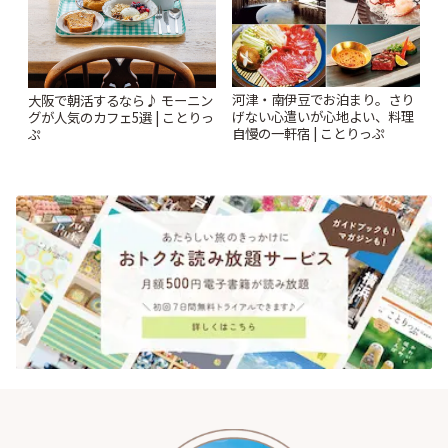
河津・南伊豆でお泊まり。さり
大阪で朝活するなら♪ モーニン
げない心遣いが心地よい、料理
グが人気のカフェ5選 | ことりっ
自慢の一軒宿 | ことりっぷ
ぷ