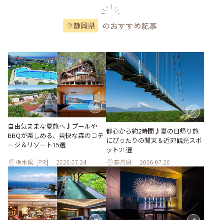
のおすすめ記事
静岡県
自由気ままな夏旅へ♪プールや
都心から約2時間♪夏の日帰り旅
BBQが楽しめる、爽快な森のコテ
にぴったりの関東＆近郊観光スポ
ージ＆リゾート15選
ット21選
栃木県
[PR]
2026.07.24
群馬県
2026.07.20