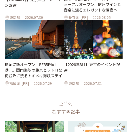
ューアルオープン。信州ワインと
ン23選
音楽に浸るエレガントな湯宿へ
東京都
2026.07.30
長野県
[PR]
2026.08.05
【2026年8月】東京のイベント26
福岡に新オープン「BEB5門司
選
港」。関門海峡の絶景とレトロな
街並みに浸るトキメキ海峡ステイ
福岡県
[PR]
2026.07.29
東京都
2026.07.31
おすすめ記事