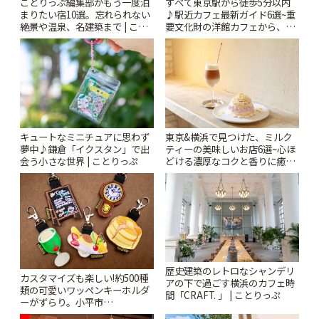
ことりっぷ編集部がもう一度泊
すべて東京駅から徒歩5分以内
まりたい宿10選。忘れられない
♪駅近カフェ最新ガイド6選~重
絶景や温泉、名建築まで | こと
要文化財の洋館カフェから、改
りっぷ
札すぐのレトロ喫茶まで~ | こと
りっぷ
キュートなミニチュアに思わず
東京&横浜で見つけた、ミルク
夢中♪鎌倉「イクスタン」で出
ティーの美味しいお店6選~心ほ
会う小さな世界 | ことりっぷ
どける濃厚なコクと香りに癒や
されるティータイム~ | ことりっ
ぷ
歴史建築のレトロなシャンデリ
カスタマイズも楽しい!約500種
アの下で過ごす横浜のカフェ時
類の可愛いワッペンキーホルダ
間「CRAFT. 」 | ことりっぷ
ーがずらり。小平市
「Kimamaya T&K」 | ことりっ