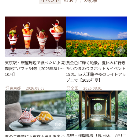
東京駅・銀座周辺で食べたい♪ 期
黄金色に輝く絶景。夏休みに行き
間限定パフェ34選【2026年8月～
たいひまわりスポット＆イベント
10月】
15選。巨大迷路や夜のライトアッ
プまで【2026年夏】
東京都
2026.08.08
全国
2026.08.01
長野・浅間温泉「界 松本」がリニ
夏のご褒美に♪東京ホテル限定か