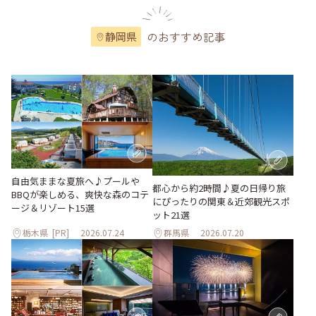
のおすすめ記事
静岡県
自由気ままな夏旅へ♪プールや
都心から約2時間♪夏の日帰り旅
BBQが楽しめる、爽快な森のコテ
にぴったりの関東＆近郊観光スポ
ージ＆リゾート15選
ット21選
栃木県
[PR]
2026.07.24
群馬県
2026.07.20