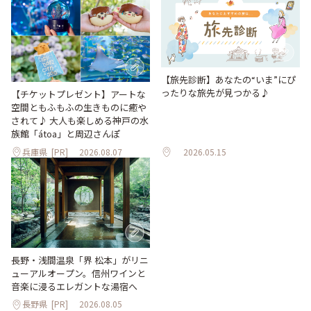
【旅先診断】あなたの“いま”にぴ
ったりな旅先が見つかる♪
【チケットプレゼント】アートな
空間ともふもふの生きものに癒や
されて♪ 大人も楽しめる神戸の水
族館「átoa」と周辺さんぽ
兵庫県
[PR]
2026.08.07
2026.05.15
長野・浅間温泉「界 松本」がリニ
ューアルオープン。信州ワインと
音楽に浸るエレガントな湯宿へ
長野県
[PR]
2026.08.05