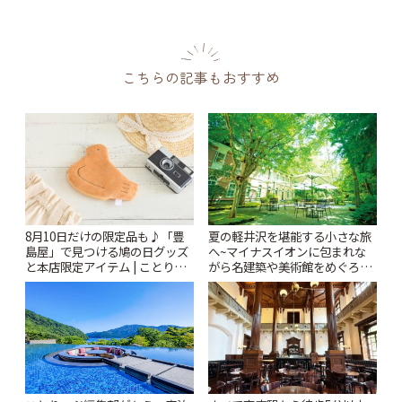
こちらの記事もおすすめ
8月10日だけの限定品も♪「豊
夏の軽井沢を堪能する小さな旅
島屋」で見つける鳩の日グッズ
へ~マイナスイオンに包まれな
と本店限定アイテム | ことりっ
がら名建築や美術館をめぐろう
ぷ
~ | ことりっぷ