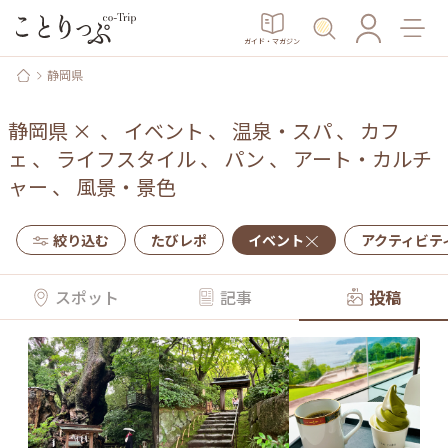
ガイド・マガジン
静岡県
静岡県
×
、
イベント
、
温泉・スパ
、
カフ
ェ
、
ライフスタイル
、
パン
、
アート・カルチ
ャー
、
風景・景色
絞り込む
たびレポ
イベント
アクティビテ
スポット
記事
投稿