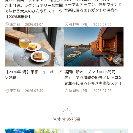
ューアルオープン。信州ワインと
き氷41選。ラグジュアリーな空間
音楽に浸るエレガントな湯宿へ
で味わう大人のひんやりスイーツ
【2026年最新】
東京都
2026.08.04
長野県
[PR]
2026.08.05
【2026年7月】東京ニューオープ
福岡に新オープン「BEB5門司
ン23選
港」。関門海峡の絶景とレトロな
街並みに浸るトキメキ海峡ステイ
東京都
2026.07.30
福岡県
[PR]
2026.07.29
おすすめ記事