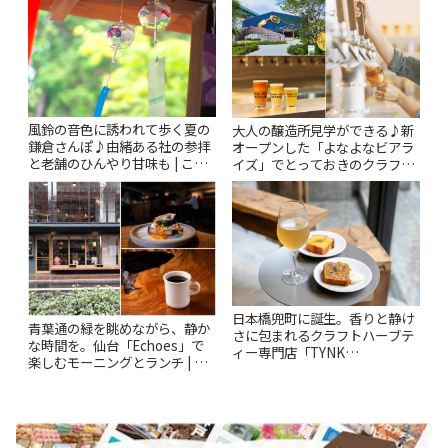
ぷ
風鈴の音色に誘われて歩く夏の
大人の醸造所見学ができる♪新
鎌倉さんぽ♪由緒ある社の参拝
オープンした「よなよなビアラ
と老舗のひんやり甘味も | こと
イズ」でとっておきのクラフト
りっぷ
ビール体験 | ことりっぷ
日本橋兜町に誕生。香りと静け
青葉通の緑を眺めながら、静か
さに包まれるクラフトハーブテ
な時間を。仙台「Echoes」で
ィー専門店「TYNK
楽しむモーニングとランチ | こ
Kabutocho」 | ことりっぷ
とりっぷ