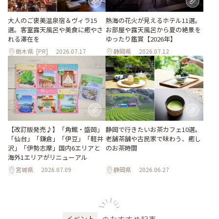
大人のご褒美温泉宿＆ヴィラ15
熱海の花火が見えるホテル11選。
選。客室露天風呂や美食に癒やさ
お部屋や露天風呂から夏の絶景を
れる滞在を
ゆったり鑑賞【2026年】
栃木県
[PR]
2026.07.17
静岡県
2026.07.12
【改訂版発売♪】「角館・盛岡」
静岡で行きたいお茶カフェ10選。
「仙台」「鎌倉」「伊豆」「軽井
老舗茶舗や古民家で味わう、癒し
沢」「伊勢志摩」国内6エリアと
のお茶時間
海外1エリアがリニューアル
宮城県
2026.07.09
静岡県
2026.06.27
のおすすめ記事
イベント