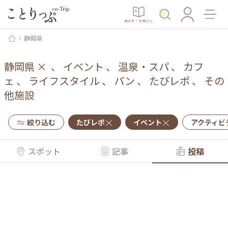
ガイド・マガジン
静岡県
静岡県
×
、
イベント
、
温泉・スパ
、
カフ
ェ
、
ライフスタイル
、
パン
、
たびレポ
、
その
他施設
絞り込む
たびレポ
イベント
アクティビ
スポット
記事
投稿