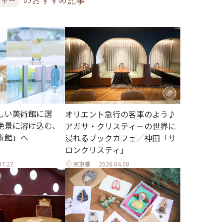
のおすすめ記事
しい美術館に選
オリエント急行の客車のよう♪
絶景に溶け込む、
アガサ・クリスティーの世界に
術館」へ
浸れるブックカフェ／神田「サ
ロンクリスティ」
07.27
東京都
2026.04.08