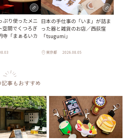
っぷり使ったメニ
日本の手仕事の「いま」が詰ま
ト空間でくつろぎ
った器と雑貨のお店／西荻窪
円寺「まぁるいカ
「tsugumi」
08.03
東京都
2026.08.05
の記事もおすすめ