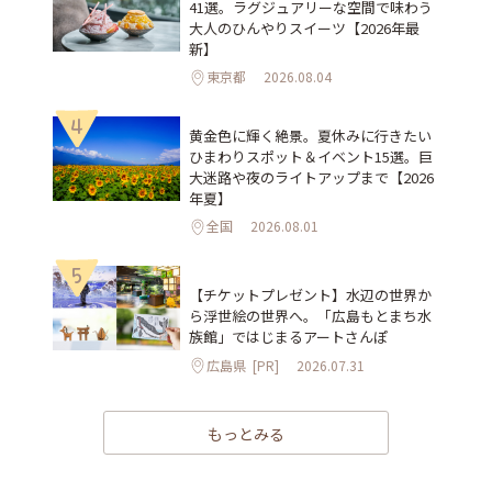
41選。ラグジュアリーな空間で味わう
大人のひんやりスイーツ【2026年最
新】
東京都
2026.08.04
4
黄金色に輝く絶景。夏休みに行きたい
ひまわりスポット＆イベント15選。巨
大迷路や夜のライトアップまで【2026
年夏】
全国
2026.08.01
5
【チケットプレゼント】水辺の世界か
ら浮世絵の世界へ。「広島もとまち水
族館」ではじまるアートさんぽ
広島県
[PR]
2026.07.31
もっとみる