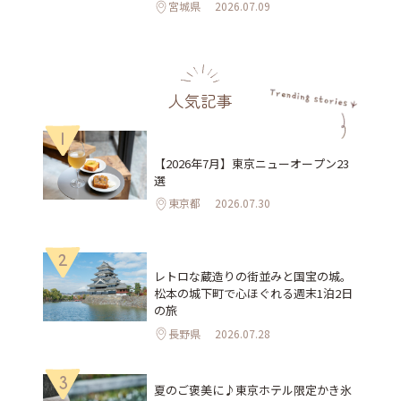
宮城県
2026.07.09
人気記事
1
【2026年7月】東京ニューオープン23
選
東京都
2026.07.30
2
レトロな蔵造りの街並みと国宝の城。
松本の城下町で心ほぐれる週末1泊2日
の旅
長野県
2026.07.28
3
夏のご褒美に♪東京ホテル限定かき氷