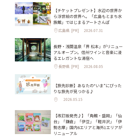
【チケットプレゼント】水辺の世界か
ら浮世絵の世界へ。「広島もとまち水
族館」ではじまるアートさんぽ
広島県
[PR]
2026.07.31
長野・浅間温泉「界 松本」がリニュー
アルオープン。信州ワインと音楽に浸
るエレガントな湯宿へ
長野県
[PR]
2026.08.05
【旅先診断】あなたの“いま”にぴった
りな旅先が見つかる♪
2026.05.15
【改訂版発売♪】「角館・盛岡」「仙
台」「鎌倉」「伊豆」「軽井沢」「伊
勢志摩」国内6エリアと海外1エリアが
リニューアル