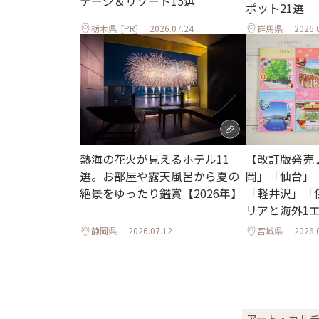
テージ＆リゾート15選
ポット21選
栃木県
[PR]
2026.07.24
群馬県
2026.
熱海の花火が見えるホテル11
【改訂版発売
選。お部屋や露天風呂から夏の
岡」「仙台」
絶景をゆったり鑑賞【2026年】
「軽井沢」「
リアと海外1
ル
静岡県
2026.07.12
宮城県
2026.
アート・カル