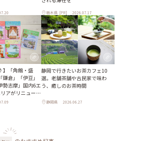
される滞在を
07.20
栃木県
[PR]
2026.07.17
♪】「角館・盛
静岡で行きたいお茶カフェ10
「鎌倉」「伊豆」
選。老舗茶舗や古民家で味わ
伊勢志摩」国内6エ
う、癒しのお茶時間
エリアがリニューア
07.09
静岡県
2026.06.27
チャー