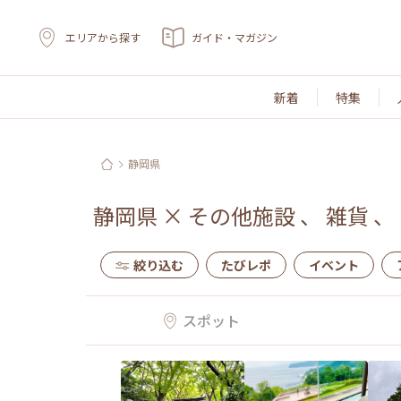
エリアから探す
ガイド・マガジン
新着
特集
静岡県
静岡県
×
その他施設
、
雑貨
、
絞り込む
たびレポ
イベント
スポット