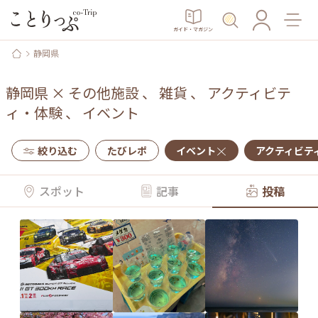
ガイド・マガジン
静岡県
静岡県
×
その他施設
、
雑貨
、
アクティビテ
ィ・体験
、
イベント
絞り込む
たびレポ
イベント
アクティビテ
スポット
記事
投稿