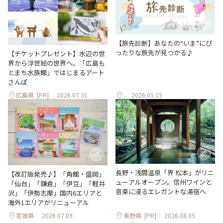
【旅先診断】あなたの“いま”にぴ
ったりな旅先が見つかる♪
【チケットプレゼント】水辺の世
界から浮世絵の世界へ。「広島も
とまち水族館」ではじまるアート
さんぽ
広島県
[PR]
2026.07.31
2026.05.15
長野・浅間温泉「界 松本」がリニ
【改訂版発売♪】「角館・盛岡」
ューアルオープン。信州ワインと
「仙台」「鎌倉」「伊豆」「軽井
音楽に浸るエレガントな湯宿へ
沢」「伊勢志摩」国内6エリアと
海外1エリアがリニューアル
宮城県
2026.07.09
長野県
[PR]
2026.08.05