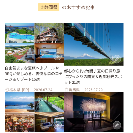
のおすすめ記事
静岡県
自由気ままな夏旅へ♪プールや
都心から約2時間♪夏の日帰り旅
BBQが楽しめる、爽快な森のコテ
にぴったりの関東＆近郊観光スポ
ージ＆リゾート15選
ット21選
栃木県
[PR]
2026.07.24
群馬県
2026.07.20