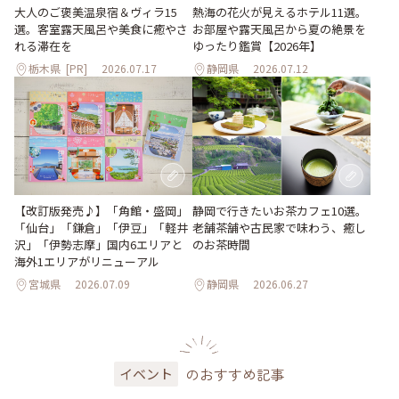
大人のご褒美温泉宿＆ヴィラ15
熱海の花火が見えるホテル11選。
選。客室露天風呂や美食に癒やさ
お部屋や露天風呂から夏の絶景を
れる滞在を
ゆったり鑑賞【2026年】
栃木県
[PR]
2026.07.17
静岡県
2026.07.12
【改訂版発売♪】「角館・盛岡」
静岡で行きたいお茶カフェ10選。
「仙台」「鎌倉」「伊豆」「軽井
老舗茶舗や古民家で味わう、癒し
沢」「伊勢志摩」国内6エリアと
のお茶時間
海外1エリアがリニューアル
宮城県
2026.07.09
静岡県
2026.06.27
のおすすめ記事
イベント