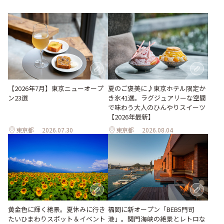
【2026年7月】東京ニューオープ
夏のご褒美に♪東京ホテル限定か
ン23選
き氷41選。ラグジュアリーな空間
で味わう大人のひんやりスイーツ
【2026年最新】
東京都
2026.07.30
東京都
2026.08.04
黄金色に輝く絶景。夏休みに行き
福岡に新オープン「BEB5門司
たいひまわりスポット＆イベント
港」。関門海峡の絶景とレトロな