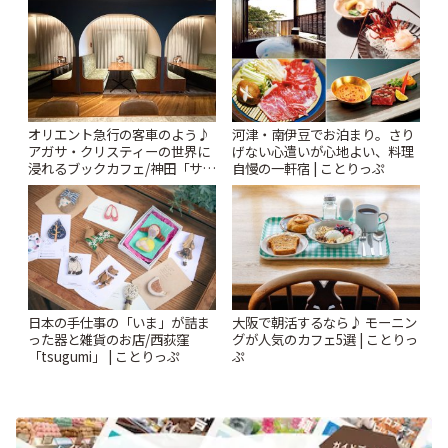
オリエント急行の客車のよう♪
河津・南伊豆でお泊まり。さり
アガサ・クリスティーの世界に
げない心遣いが心地よい、料理
浸れるブックカフェ/神田「サロ
自慢の一軒宿 | ことりっぷ
ンクリスティ」 | ことりっぷ
日本の手仕事の「いま」が詰ま
大阪で朝活するなら♪ モーニン
った器と雑貨のお店/西荻窪
グが人気のカフェ5選 | ことりっ
「tsugumi」 | ことりっぷ
ぷ