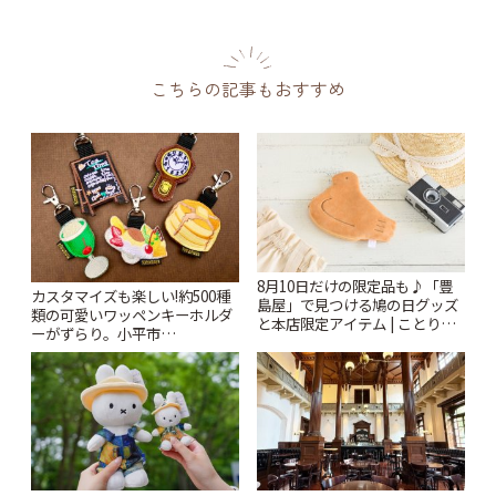
こちらの記事もおすすめ
8月10日だけの限定品も♪「豊
カスタマイズも楽しい!約500種
島屋」で見つける鳩の日グッズ
類の可愛いワッペンキーホルダ
と本店限定アイテム | ことりっ
ーがずらり。小平市
ぷ
「Kimamaya T&K」 | ことりっ
ぷ