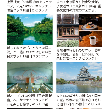
上野「大ゴッホ展 夜のカフェテ
すべて東京駅から徒歩5分以内
ラス」で見つけた、オリジナル
♪駅近カフェ最新ガイド6選~重
限定グッズ10選 | ことりっぷ
要文化財の洋館カフェから、改
札すぐのレトロ喫茶まで~ | こと
りっぷ
新しくなった「ことりっぷ軽井
青葉通の緑を眺めながら、静か
沢」と一緒におでかけしたい注
な時間を。仙台「Echoes」で
目スポット13選【スタンプラリ
楽しむモーニングとランチ | こ
ー開催中】 | ことりっぷ
とりっぷ
新オープンした銭湯「黄金湯 新
レトロな蔵造りの街並みと国宝
宿」へ。サウナとクラフトビー
の城。松本の城下町で心ほぐれ
ルを楽しむ癒やしのレトロ空間
る週末1泊2日の旅 | ことりっぷ
| ことりっぷ