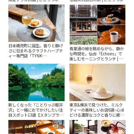
日本橋兜町に誕生。香りと静け
青葉通の緑を眺めながら、静か
さに包まれるクラフトハーブテ
な時間を。仙台「Echoes」で
ィー専門店「TYNK
楽しむモーニングとランチ | こ
Kabutocho」 | ことりっぷ
とりっぷ
新しくなった「ことりっぷ軽井
東京&横浜で見つけた、ミルク
沢」と一緒におでかけしたい注
ティーの美味しいお店6選~心ほ
目スポット13選【スタンプラリ
どける濃厚なコクと香りに癒や
ー開催中】 | ことりっぷ
されるティータイム~ | ことりっ
ぷ