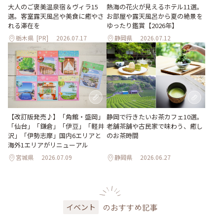
大人のご褒美温泉宿＆ヴィラ15
熱海の花火が見えるホテル11選。
選。客室露天風呂や美食に癒やさ
お部屋や露天風呂から夏の絶景を
れる滞在を
ゆったり鑑賞【2026年】
栃木県
[PR]
2026.07.17
静岡県
2026.07.12
【改訂版発売♪】「角館・盛岡」
静岡で行きたいお茶カフェ10選。
「仙台」「鎌倉」「伊豆」「軽井
老舗茶舗や古民家で味わう、癒し
沢」「伊勢志摩」国内6エリアと
のお茶時間
海外1エリアがリニューアル
宮城県
2026.07.09
静岡県
2026.06.27
のおすすめ記事
イベント