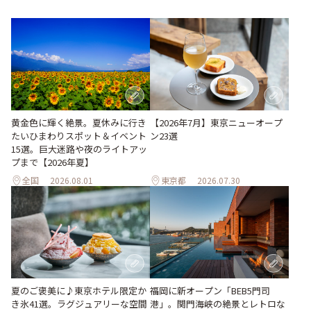
黄金色に輝く絶景。夏休みに行き
【2026年7月】東京ニューオープ
たいひまわりスポット＆イベント
ン23選
15選。巨大迷路や夜のライトアッ
プまで【2026年夏】
全国
2026.08.01
東京都
2026.07.30
夏のご褒美に♪東京ホテル限定か
福岡に新オープン「BEB5門司
き氷41選。ラグジュアリーな空間
港」。関門海峡の絶景とレトロな