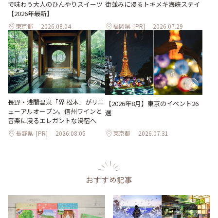
で味わう大人のひんやりスイーツ
街並みに浸るトキメキ海峡ステイ
【2026年最新】
東京都
2026.08.04
福岡県
[PR]
2026.07.29
長野・浅間温泉「界 松本」がリニ
【2026年8月】東京のイベント26
ューアルオープン。信州ワインと
選
音楽に浸るエレガントな湯宿へ
長野県
[PR]
2026.08.05
東京都
2026.07.31
おすすめ記事