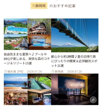
のおすすめ記事
静岡県
自由気ままな夏旅へ♪プールや
都心から約2時間♪夏の日帰り旅
BBQが楽しめる、爽快な森のコテ
にぴったりの関東＆近郊観光スポ
ージ＆リゾート15選
ット21選
栃木県
[PR]
2026.07.24
群馬県
2026.07.20