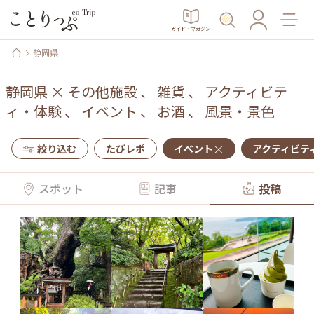
ガイド・マガジン
静岡県
静岡県
×
その他施設
、
雑貨
、
アクティビテ
ィ・体験
、
イベント
、
お酒
、
風景・景色
絞り込む
たびレポ
イベント
アクティビテ
スポット
記事
投稿