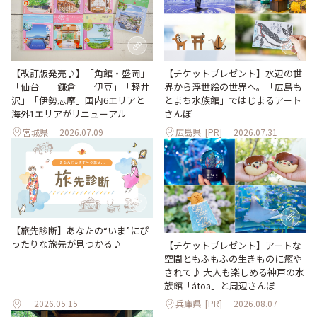
【改訂版発売♪】「角館・盛岡」
【チケットプレゼント】水辺の世
「仙台」「鎌倉」「伊豆」「軽井
界から浮世絵の世界へ。「広島も
沢」「伊勢志摩」国内6エリアと
とまち水族館」ではじまるアート
海外1エリアがリニューアル
さんぽ
宮城県
2026.07.09
広島県
[PR]
2026.07.31
【旅先診断】あなたの“いま”にぴ
ったりな旅先が見つかる♪
【チケットプレゼント】アートな
空間ともふもふの生きものに癒や
されて♪ 大人も楽しめる神戸の水
族館「átoa」と周辺さんぽ
2026.05.15
兵庫県
[PR]
2026.08.07