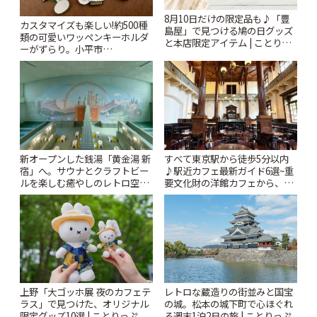
8月10日だけの限定品も♪「豊
カスタマイズも楽しい!約500種
島屋」で見つける鳩の日グッズ
類の可愛いワッペンキーホルダ
と本店限定アイテム | ことりっ
ーがずらり。小平市
ぷ
「Kimamaya T&K」 | ことりっ
ぷ
新オープンした銭湯「黄金湯 新
すべて東京駅から徒歩5分以内
宿」へ。サウナとクラフトビー
♪駅近カフェ最新ガイド6選~重
ルを楽しむ癒やしのレトロ空間
要文化財の洋館カフェから、改
| ことりっぷ
札すぐのレトロ喫茶まで~ | こと
りっぷ
上野「大ゴッホ展 夜のカフェテ
レトロな蔵造りの街並みと国宝
ラス」で見つけた、オリジナル
の城。松本の城下町で心ほぐれ
限定グッズ10選 | ことりっぷ
る週末1泊2日の旅 | ことりっぷ