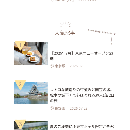
人気記事
1
【2026年7月】東京ニューオープン23
選
東京都
2026.07.30
2
レトロな蔵造りの街並みと国宝の城。
松本の城下町で心ほぐれる週末1泊2日
の旅
長野県
2026.07.28
3
夏のご褒美に♪東京ホテル限定かき氷