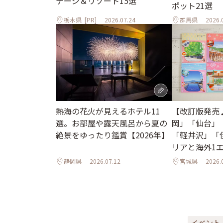
テージ＆リゾート15選
ポット21選
栃木県
[PR]
2026.07.24
群馬県
2026.
熱海の花火が見えるホテル11
【改訂版発売
選。お部屋や露天風呂から夏の
岡」「仙台」
絶景をゆったり鑑賞【2026年】
「軽井沢」「
リアと海外1
ル
静岡県
2026.07.12
宮城県
2026.
イベント