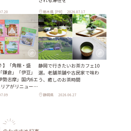
される滞在を
07.20
栃木県
[PR]
2026.07.17
♪】「角館・盛
静岡で行きたいお茶カフェ10
「鎌倉」「伊豆」
選。老舗茶舗や古民家で味わ
伊勢志摩」国内6エ
う、癒しのお茶時間
エリアがリニューア
07.09
静岡県
2026.06.27