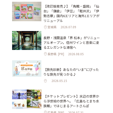
【改訂版発売♪】「角館・盛岡」「仙
台」「鎌倉」「伊豆」「軽井沢」「伊
勢志摩」国内6エリアと海外1エリアが
リニューアル
宮城県
2026.07.09
長野・浅間温泉「界 松本」がリニュー
アルオープン。信州ワインと音楽に浸
るエレガントな湯宿へ
長野県
[PR]
2026.08.05
【旅先診断】あなたの“いま”にぴった
りな旅先が見つかる♪
2026.05.15
【チケットプレゼント】水辺の世界か
ら浮世絵の世界へ。「広島もとまち水
族館」ではじまるアートさんぽ
広島県
[PR]
2026.07.31