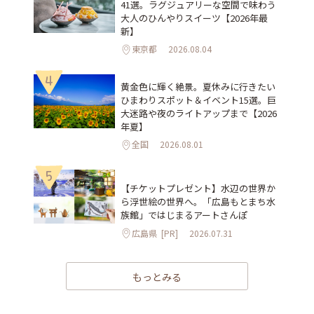
41選。ラグジュアリーな空間で味わう
大人のひんやりスイーツ【2026年最
新】
東京都
2026.08.04
4
黄金色に輝く絶景。夏休みに行きたい
ひまわりスポット＆イベント15選。巨
大迷路や夜のライトアップまで【2026
年夏】
全国
2026.08.01
5
【チケットプレゼント】水辺の世界か
ら浮世絵の世界へ。「広島もとまち水
族館」ではじまるアートさんぽ
広島県
[PR]
2026.07.31
もっとみる