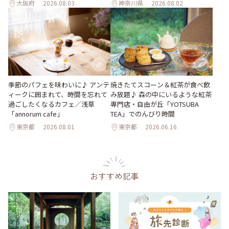
大阪府
2026.08.03
神奈川県
2026.08.02
季節のパフェを味わいに♪ アンテ
焼きたてスコーン＆紅茶が食べ飲
ィークに囲まれて、時間を忘れて
み放題♪ 森の中にいるような紅茶
過ごしたくなるカフェ／浅草
専門店・自由が丘「YOTSUBA
「annorum cafe」
TEA」でのんびり時間
東京都
2026.08.01
東京都
2026.06.16
おすすめ記事