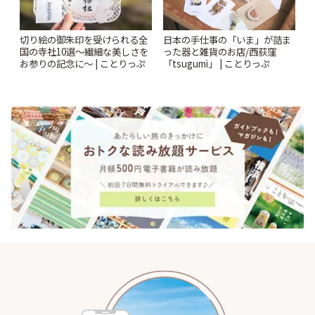
切り絵の御朱印を受けられる全
日本の手仕事の「いま」が詰ま
国の寺社10選〜繊細な美しさを
った器と雑貨のお店/西荻窪
お参りの記念に〜 | ことりっぷ
「tsugumi」 | ことりっぷ