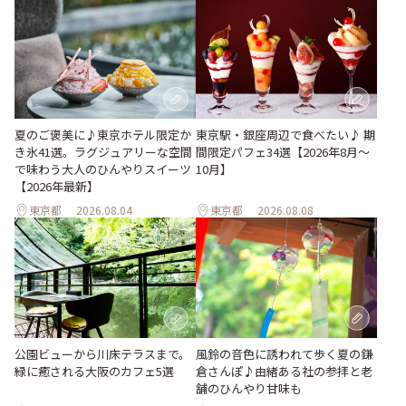
夏のご褒美に♪東京ホテル限定か
東京駅・銀座周辺で食べたい♪ 期
き氷41選。ラグジュアリーな空間
間限定パフェ34選【2026年8月～
で味わう大人のひんやりスイーツ
10月】
【2026年最新】
東京都
2026.08.04
東京都
2026.08.08
風鈴の音色に誘われて歩く夏の鎌
公園ビューから川床テラスまで。
倉さんぽ♪由緒ある社の参拝と老
緑に癒される大阪のカフェ5選
舗のひんやり甘味も