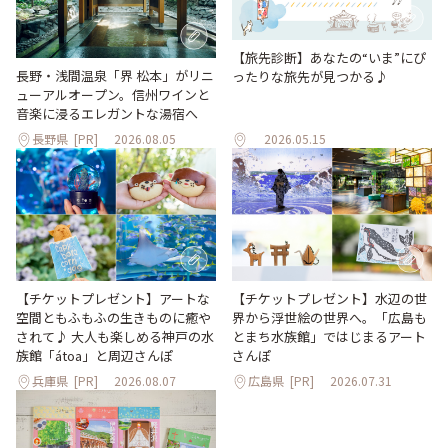
【旅先診断】あなたの“いま”にぴ
長野・浅間温泉「界 松本」がリニ
ったりな旅先が見つかる♪
ューアルオープン。信州ワインと
音楽に浸るエレガントな湯宿へ
長野県
[PR]
2026.08.05
2026.05.15
【チケットプレゼント】アートな
【チケットプレゼント】水辺の世
空間ともふもふの生きものに癒や
界から浮世絵の世界へ。「広島も
されて♪ 大人も楽しめる神戸の水
とまち水族館」ではじまるアート
族館「átoa」と周辺さんぽ
さんぽ
兵庫県
[PR]
2026.08.07
広島県
[PR]
2026.07.31