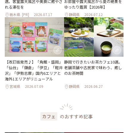
選。客室露天風呂や美食に癒やさ
お部屋や露天風呂から夏の絶景を
れる滞在を
ゆったり鑑賞【2026年】
栃木県
[PR]
2026.07.17
静岡県
2026.07.12
【改訂版発売♪】「角館・盛岡」
静岡で行きたいお茶カフェ10選。
「仙台」「鎌倉」「伊豆」「軽井
老舗茶舗や古民家で味わう、癒し
沢」「伊勢志摩」国内6エリアと
のお茶時間
海外1エリアがリニューアル
宮城県
2026.07.09
静岡県
2026.06.27
のおすすめ記事
カフェ