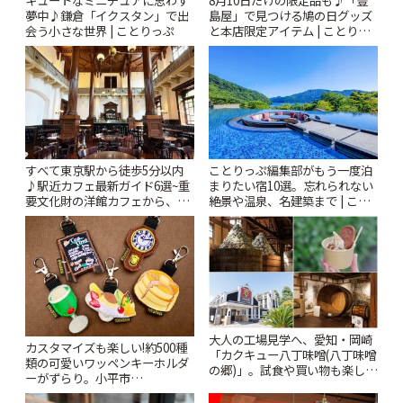
キュートなミニチュアに思わず
8月10日だけの限定品も♪「豊
夢中♪鎌倉「イクスタン」で出
島屋」で見つける鳩の日グッズ
会う小さな世界 | ことりっぷ
と本店限定アイテム | ことりっ
ぷ
すべて東京駅から徒歩5分以内
ことりっぷ編集部がもう一度泊
♪駅近カフェ最新ガイド6選~重
まりたい宿10選。忘れられない
要文化財の洋館カフェから、改
絶景や温泉、名建築まで | こと
札すぐのレトロ喫茶まで~ | こと
りっぷ
りっぷ
大人の工場見学へ、愛知・岡崎
カスタマイズも楽しい!約500種
「カクキュー八丁味噌(八丁味噌
類の可愛いワッペンキーホルダ
の郷)」。試食や買い物も楽しみ
ーがずらり。小平市
♪ | ことりっぷ
「Kimamaya T&K」 | ことりっ