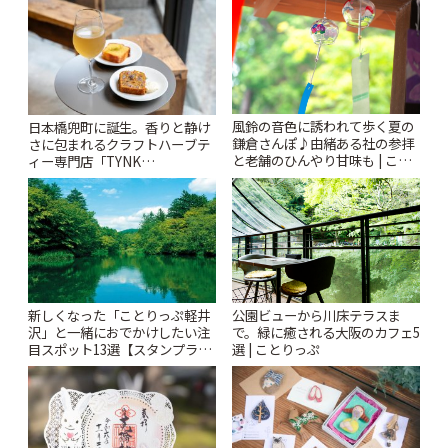
ぷ
風鈴の音色に誘われて歩く夏の
日本橋兜町に誕生。香りと静け
鎌倉さんぽ♪由緒ある社の参拝
さに包まれるクラフトハーブテ
と老舗のひんやり甘味も | こと
ィー専門店「TYNK
りっぷ
Kabutocho」 | ことりっぷ
新しくなった「ことりっぷ軽井
公園ビューから川床テラスま
沢」と一緒におでかけしたい注
で。緑に癒される大阪のカフェ5
目スポット13選【スタンプラリ
選 | ことりっぷ
ー開催中】 | ことりっぷ