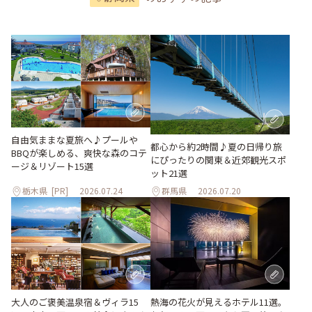
自由気ままな夏旅へ♪プールや
都心から約2時間♪夏の日帰り旅
BBQが楽しめる、爽快な森のコテ
にぴったりの関東＆近郊観光スポ
ージ＆リゾート15選
ット21選
栃木県
[PR]
2026.07.24
群馬県
2026.07.20
大人のご褒美温泉宿＆ヴィラ15
熱海の花火が見えるホテル11選。