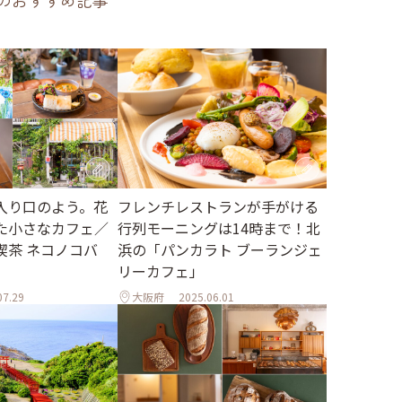
のおすすめ記事
入り口のよう。花
フレンチレストランが手がける
た小さなカフェ／
行列モーニングは14時まで！北
喫茶 ネコノコバ
浜の「パンカラト ブーランジェ
リーカフェ」
07.29
大阪府
2025.06.01