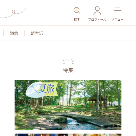
探す
プロフィール
メニュー
鎌倉
軽井沢
特集
名所・旧跡
温泉・スパ
その他施設
ごはん
カ