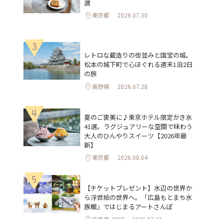
選
東京都
2026.07.30
3
レトロな蔵造りの街並みと国宝の城。
松本の城下町で心ほぐれる週末1泊2日
の旅
長野県
2026.07.28
4
夏のご褒美に♪東京ホテル限定かき氷
41選。ラグジュアリーな空間で味わう
大人のひんやりスイーツ【2026年最
新】
東京都
2026.08.04
5
【チケットプレゼント】水辺の世界か
ら浮世絵の世界へ。「広島もとまち水
族館」ではじまるアートさんぽ