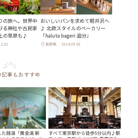
りの旅へ。世界中
おいしいパンを求めて軽井沢へ
びる神社や古民家
♪ 北欧スタイルのベーカリー
上の草原も♪
「haluta bageri 追分」
12.01
長野県
2024.09.06
の記事もおすすめ
た銭湯「黄金湯 新
すべて東京駅から徒歩5分以内♪駅