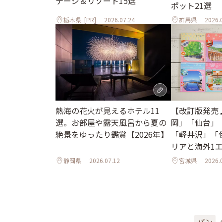
テージ＆リゾート15選
ポット21選
栃木県
[PR]
2026.07.24
群馬県
2026.
熱海の花火が見えるホテル11
【改訂版発売
選。お部屋や露天風呂から夏の
岡」「仙台」
絶景をゆったり鑑賞【2026年】
「軽井沢」「
リアと海外1
ル
静岡県
2026.07.12
宮城県
2026.
パン