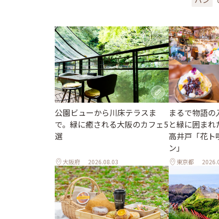
公園ビューから川床テラスま
まるで物語の
で。緑に癒される大阪のカフェ5
と緑に囲まれ
選
高井戸「花ト
ン」
大阪府
2026.08.03
東京都
2026.