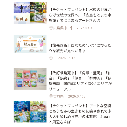
【チケットプレゼント】水辺の世界か
ら浮世絵の世界へ。「広島もとまち水
族館」ではじまるアートさんぽ
広島県
[PR]
2026.07.31
【旅先診断】あなたの“いま”にぴった
りな旅先が見つかる♪
2026.05.15
【改訂版発売♪】「角館・盛岡」「仙
台」「鎌倉」「伊豆」「軽井沢」「伊
勢志摩」国内6エリアと海外1エリアが
リニューアル
宮城県
2026.07.09
【チケットプレゼント】アートな空間
ともふもふの生きものに癒やされて♪
大人も楽しめる神戸の水族館「átoa」
と周辺さんぽ