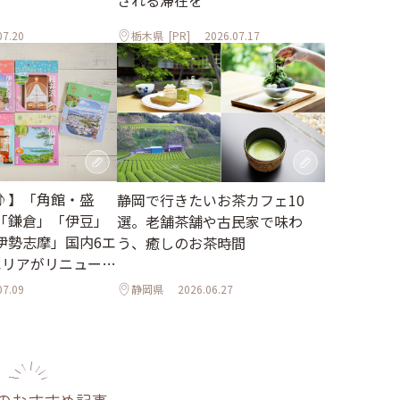
される滞在を
07.20
栃木県
[PR]
2026.07.17
♪】「角館・盛
静岡で行きたいお茶カフェ10
「鎌倉」「伊豆」
選。老舗茶舗や古民家で味わ
伊勢志摩」国内6エ
う、癒しのお茶時間
エリアがリニューア
07.09
静岡県
2026.06.27