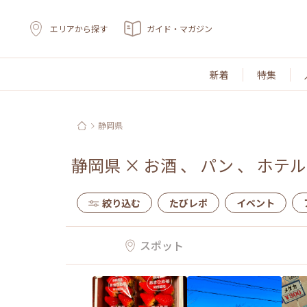
エリアから探す
ガイド・マガジン
新着
特集
静岡県
静岡県
×
お酒
、
パン
、
ホテル
絞り込む
たびレポ
イベント
スポット