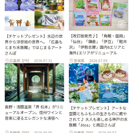
【改訂版発売♪】「角館・盛岡」
【チケットプレゼント】水辺の世
「仙台」「鎌倉」「伊豆」「軽井
界から浮世絵の世界へ。「広島も
沢」「伊勢志摩」国内6エリアと
とまち水族館」ではじまるアート
海外1エリアがリニューアル
さんぽ
広島県
[PR]
2026.07.31
宮城県
2026.07.09
長野・浅間温泉「界 松本」がリニ
【チケットプレゼント】アートな
ューアルオープン。信州ワインと
空間ともふもふの生きものに癒や
音楽に浸るエレガントな湯宿へ
されて♪ 大人も楽しめる神戸の水
族館「átoa」と周辺さんぽ
長野県
[PR]
2026.08.05
兵庫県
[PR]
2026.08.07