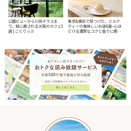
公園ビューから川床テラスま
東京&横浜で見つけた、ミルク
で。緑に癒される大阪のカフェ5
ティーの美味しいお店6選~心ほ
選 | ことりっぷ
どける濃厚なコクと香りに癒や
されるティータイム~ | ことりっ
ぷ