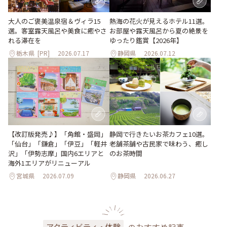
大人のご褒美温泉宿＆ヴィラ15
熱海の花火が見えるホテル11選。
選。客室露天風呂や美食に癒やさ
お部屋や露天風呂から夏の絶景を
れる滞在を
ゆったり鑑賞【2026年】
栃木県
[PR]
2026.07.17
静岡県
2026.07.12
【改訂版発売♪】「角館・盛岡」
静岡で行きたいお茶カフェ10選。
「仙台」「鎌倉」「伊豆」「軽井
老舗茶舗や古民家で味わう、癒し
沢」「伊勢志摩」国内6エリアと
のお茶時間
海外1エリアがリニューアル
宮城県
2026.07.09
静岡県
2026.06.27
のおすすめ記事
アクティビティ・体験