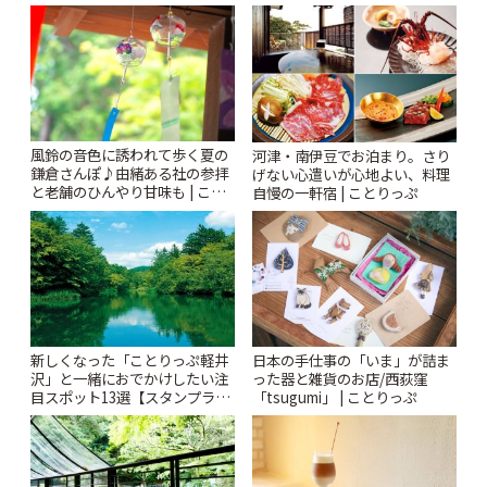
「Kimamaya T&K」 | ことりっ
ぷ
風鈴の音色に誘われて歩く夏の
河津・南伊豆でお泊まり。さり
鎌倉さんぽ♪由緒ある社の参拝
げない心遣いが心地よい、料理
と老舗のひんやり甘味も | こと
自慢の一軒宿 | ことりっぷ
りっぷ
新しくなった「ことりっぷ軽井
日本の手仕事の「いま」が詰ま
沢」と一緒におでかけしたい注
った器と雑貨のお店/西荻窪
目スポット13選【スタンプラリ
「tsugumi」 | ことりっぷ
ー開催中】 | ことりっぷ