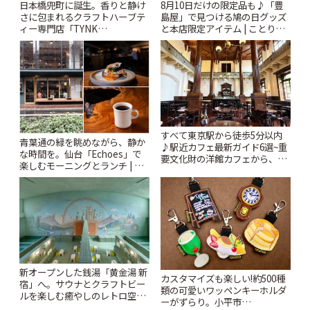
日本橋兜町に誕生。香りと静け
8月10日だけの限定品も♪「豊
さに包まれるクラフトハーブテ
島屋」で見つける鳩の日グッズ
ィー専門店「TYNK
と本店限定アイテム | ことりっ
Kabutocho」 | ことりっぷ
ぷ
すべて東京駅から徒歩5分以内
青葉通の緑を眺めながら、静か
♪駅近カフェ最新ガイド6選~重
な時間を。仙台「Echoes」で
要文化財の洋館カフェから、改
楽しむモーニングとランチ | こ
札すぐのレトロ喫茶まで~ | こと
とりっぷ
りっぷ
新オープンした銭湯「黄金湯 新
カスタマイズも楽しい!約500種
宿」へ。サウナとクラフトビー
類の可愛いワッペンキーホルダ
ルを楽しむ癒やしのレトロ空間
ーがずらり。小平市
| ことりっぷ