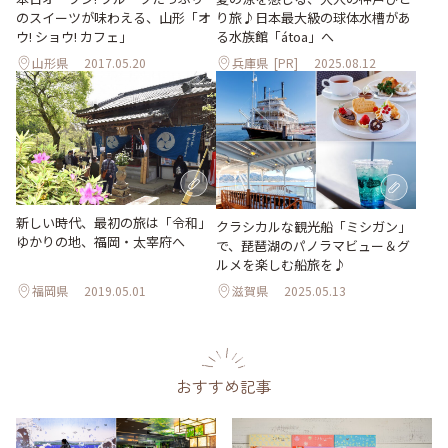
のスイーツが味わえる、山形「オ
り旅♪日本最大級の球体水槽があ
ウ! ショウ! カフェ」
る水族館「átoa」へ
山形県
2017.05.20
兵庫県
[PR]
2025.08.12
新しい時代、最初の旅は「令和」
クラシカルな観光船「ミシガン」
ゆかりの地、福岡・太宰府へ
で、琵琶湖のパノラマビュー＆グ
ルメを楽しむ船旅を♪
福岡県
2019.05.01
滋賀県
2025.05.13
おすすめ記事