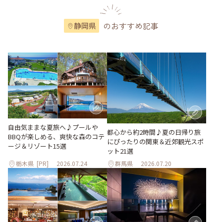
のおすすめ記事
静岡県
自由気ままな夏旅へ♪プールや
都心から約2時間♪夏の日帰り旅
BBQが楽しめる、爽快な森のコテ
にぴったりの関東＆近郊観光スポ
ージ＆リゾート15選
ット21選
栃木県
[PR]
2026.07.24
群馬県
2026.07.20