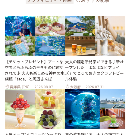
大人の醸造所見学ができる♪新オ
【チケットプレゼント】アートな
ープンした「よなよなビアライ
空間ともふもふの生きものに癒や
ズ」でとっておきのクラフトビー
されて♪ 大人も楽しめる神戸の水
ル体験
族館「átoa」と周辺さんぽ
兵庫県
[PR]
2026.08.07
大阪府
2026.07.31
本日オープン! フルーツたっぷり
夏の涼を感じる、大人の神戸ひと