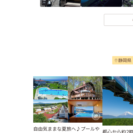
静岡県
自由気ままな夏旅へ♪プールや
都心から約2