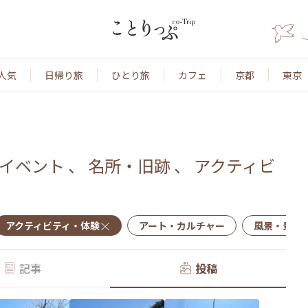
人気
日帰り旅
ひとり旅
カフェ
京都
東京
イベント
、
名所・旧跡
、
アクティビ
アクティビティ・体験
アート・カルチャー
風景・景色
記事
投稿