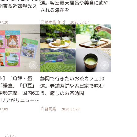
選。客室露天風呂や美食に癒や
関東＆近郊観光ス
される滞在を
07.20
栃木県
[PR]
2026.07.17
♪】「角館・盛
静岡で行きたいお茶カフェ10
「鎌倉」「伊豆」
選。老舗茶舗や古民家で味わ
伊勢志摩」国内6エ
う、癒しのお茶時間
エリアがリニューア
07.09
静岡県
2026.06.27