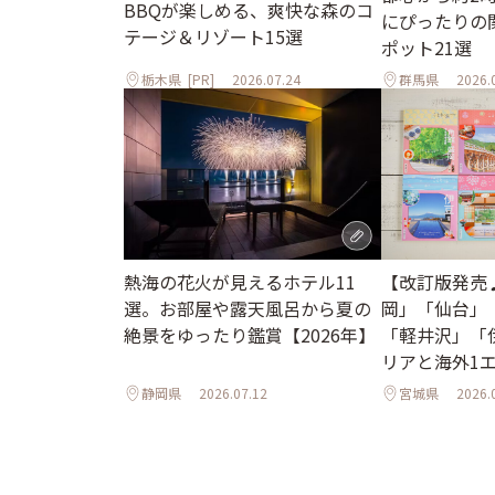
BBQが楽しめる、爽快な森のコ
にぴったりの
テージ＆リゾート15選
ポット21選
栃木県
[PR]
2026.07.24
群馬県
2026.
熱海の花火が見えるホテル11
【改訂版発売
選。お部屋や露天風呂から夏の
岡」「仙台」
絶景をゆったり鑑賞【2026年】
「軽井沢」「
リアと海外1
ル
静岡県
2026.07.12
宮城県
2026.