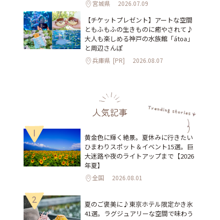
宮城県
2026.07.09
【チケットプレゼント】アートな空間
ともふもふの生きものに癒やされて♪
大人も楽しめる神戸の水族館「átoa」
と周辺さんぽ
兵庫県
[PR]
2026.08.07
人気記事
1
黄金色に輝く絶景。夏休みに行きたい
ひまわりスポット＆イベント15選。巨
大迷路や夜のライトアップまで【2026
年夏】
全国
2026.08.01
2
夏のご褒美に♪東京ホテル限定かき氷
41選。ラグジュアリーな空間で味わう