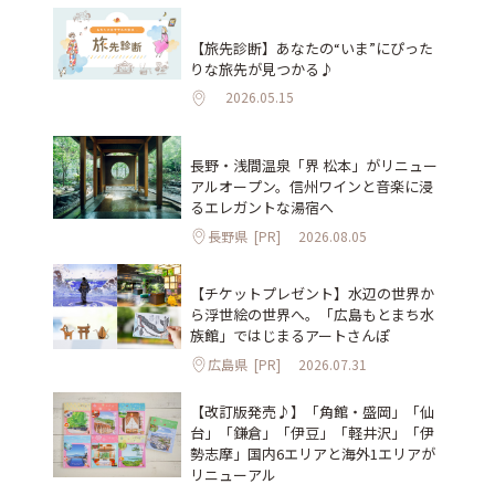
【旅先診断】あなたの“いま”にぴった
りな旅先が見つかる♪
2026.05.15
長野・浅間温泉「界 松本」がリニュー
アルオープン。信州ワインと音楽に浸
るエレガントな湯宿へ
長野県
[PR]
2026.08.05
【チケットプレゼント】水辺の世界か
ら浮世絵の世界へ。「広島もとまち水
族館」ではじまるアートさんぽ
広島県
[PR]
2026.07.31
【改訂版発売♪】「角館・盛岡」「仙
台」「鎌倉」「伊豆」「軽井沢」「伊
勢志摩」国内6エリアと海外1エリアが
リニューアル