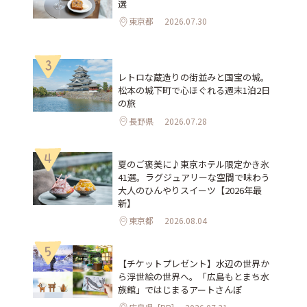
選
東京都
2026.07.30
3
レトロな蔵造りの街並みと国宝の城。
松本の城下町で心ほぐれる週末1泊2日
の旅
長野県
2026.07.28
4
夏のご褒美に♪東京ホテル限定かき氷
41選。ラグジュアリーな空間で味わう
大人のひんやりスイーツ【2026年最
新】
東京都
2026.08.04
5
【チケットプレゼント】水辺の世界か
ら浮世絵の世界へ。「広島もとまち水
族館」ではじまるアートさんぽ