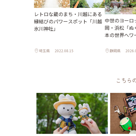
レトロな蔵のまち・川越にある
中世のヨーロ
縁結びのパワースポット「川越
岡・浜松「ぬ
氷川神社」
本の世界へワ
埼玉県
2022.08.15
静岡県
2026.
こちら