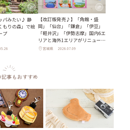
【改訂版発売♪】「角館・盛
ッパみたい♪ 静
岡」「仙台」「鎌倉」「伊豆」
くもりの森」で絵
「軽井沢」「伊勢志摩」国内6エ
ープ
リアと海外1エリアがリニューア
ル
05.26
宮城県
2026.07.09
の記事もおすすめ