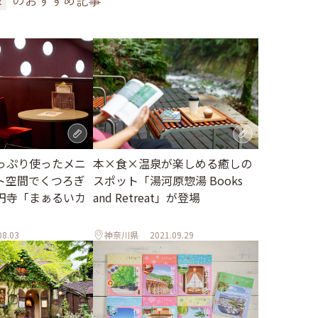
のおすすめ記事
っぷり使ったメニ
本×食×温泉が楽しめる癒しの
ト空間でくつろぎ
スポット「湯河原惣湯 Books
円寺「まぁるいカ
and Retreat」が登場
08.03
神奈川県
2021.09.29