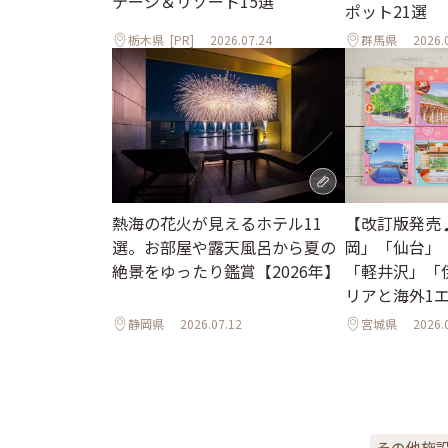
テージ＆リゾート15選
ポット21選
栃木県
[PR]
2026.07.24
群馬県
2026.
熱海の花火が見えるホテル11
【改訂版発売
選。お部屋や露天風呂から夏の
岡」「仙台」
絶景をゆったり鑑賞【2026年】
「軽井沢」「
リアと海外1
ル
静岡県
2026.07.12
宮城県
2026.
その他施