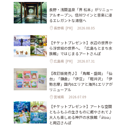
長野・浅間温泉「界 松本」がリニュー
アルオープン。信州ワインと音楽に浸
るエレガントな湯宿へ
長野県
[PR]
2026.08.05
【チケットプレゼント】水辺の世界か
ら浮世絵の世界へ。「広島もとまち水
族館」ではじまるアートさんぽ
広島県
[PR]
2026.07.31
【改訂版発売♪】「角館・盛岡」「仙
台」「鎌倉」「伊豆」「軽井沢」「伊
勢志摩」国内6エリアと海外1エリアが
リニューアル
宮城県
2026.07.09
【チケットプレゼント】アートな空間
ともふもふの生きものに癒やされて♪
大人も楽しめる神戸の水族館「átoa」
と周辺さんぽ