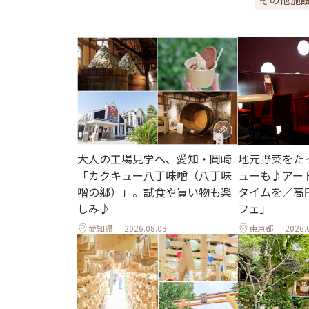
地元野菜をた
大人の工場見学へ、愛知・岡崎
ューも♪アー
「カクキュー八丁味噌（八丁味
タイムを／高
噌の郷）」。試食や買い物も楽
フェ」
しみ♪
愛知県
2026.08.03
東京都
2026.