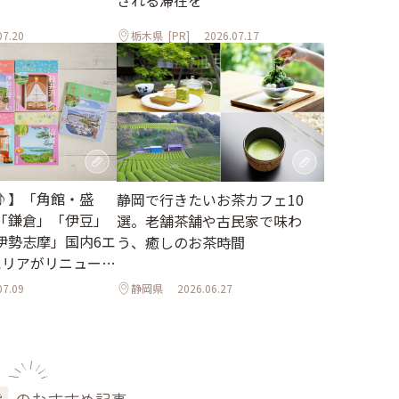
される滞在を
07.20
栃木県
[PR]
2026.07.17
♪】「角館・盛
静岡で行きたいお茶カフェ10
「鎌倉」「伊豆」
選。老舗茶舗や古民家で味わ
伊勢志摩」国内6エ
う、癒しのお茶時間
エリアがリニューア
07.09
静岡県
2026.06.27
設