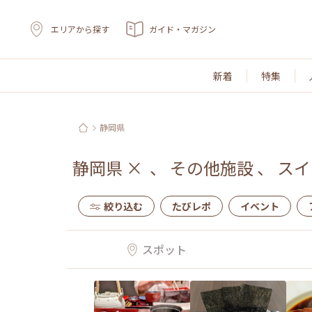
エリアから探す
ガイド・マガジン
新着
特集
静岡県
静岡県
×
、
その他施設
、
スイ
絞り込む
たびレポ
イベント
スポット