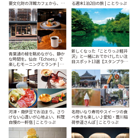
要文化財の洋館カフェから、改
る週末1泊2日の旅 | ことりっぷ
札すぐのレトロ喫茶まで~ | こと
りっぷ
新しくなった「ことりっぷ軽井
青葉通の緑を眺めながら、静か
沢」と一緒におでかけしたい注
な時間を。仙台「Echoes」で
目スポット13選【スタンプラリ
楽しむモーニングとランチ | こ
ー開催中】 | ことりっぷ
とりっぷ
河津・南伊豆でお泊まり。さり
名物いなり寿司やスイーツの食
げない心遣いが心地よい、料理
べ歩きも楽しい♪愛知・豊川稲
自慢の一軒宿 | ことりっぷ
荷参道さんぽ | ことりっぷ