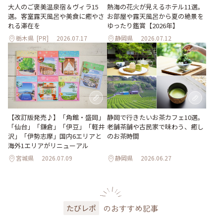
大人のご褒美温泉宿＆ヴィラ15
熱海の花火が見えるホテル11選。
選。客室露天風呂や美食に癒やさ
お部屋や露天風呂から夏の絶景を
れる滞在を
ゆったり鑑賞【2026年】
栃木県
[PR]
2026.07.17
静岡県
2026.07.12
【改訂版発売♪】「角館・盛岡」
静岡で行きたいお茶カフェ10選。
「仙台」「鎌倉」「伊豆」「軽井
老舗茶舗や古民家で味わう、癒し
沢」「伊勢志摩」国内6エリアと
のお茶時間
海外1エリアがリニューアル
宮城県
2026.07.09
静岡県
2026.06.27
のおすすめ記事
たびレポ