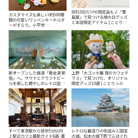
8月10日だけの限定品も♪「豊
カスタマイズも楽しい!約500種
島屋」で見つける鳩の日グッズ
類の可愛いワッペンキーホルダ
と本店限定アイテム | ことりっ
ーがずらり。小平市
ぷ
「Kimamaya T&K」 | ことりっ
ぷ
新オープンした銭湯「黄金湯 新
上野「大ゴッホ展 夜のカフェテ
宿」へ。サウナとクラフトビー
ラス」で見つけた、オリジナル
ルを楽しむ癒やしのレトロ空間
限定グッズ10選 | ことりっぷ
| ことりっぷ
すべて東京駅から徒歩5分以内
レトロな蔵造りの街並みと国宝
♪駅近カフェ最新ガイド6選~重
の城。松本の城下町で心ほぐれ