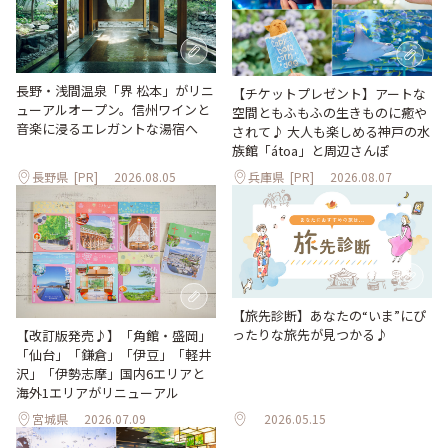
長野・浅間温泉「界 松本」がリニ
【チケットプレゼント】アートな
ューアルオープン。信州ワインと
空間ともふもふの生きものに癒や
音楽に浸るエレガントな湯宿へ
されて♪ 大人も楽しめる神戸の水
族館「átoa」と周辺さんぽ
長野県
[PR]
2026.08.05
兵庫県
[PR]
2026.08.07
【旅先診断】あなたの“いま”にぴ
ったりな旅先が見つかる♪
【改訂版発売♪】「角館・盛岡」
「仙台」「鎌倉」「伊豆」「軽井
沢」「伊勢志摩」国内6エリアと
海外1エリアがリニューアル
宮城県
2026.07.09
2026.05.15