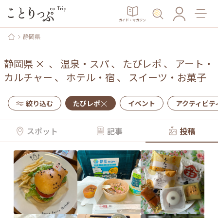
ガイド・マガジン
静岡県
静岡県
×
、
温泉・スパ
、
たびレポ
、
アート・
カルチャー
、
ホテル・宿
、
スイーツ・お菓子
絞り込む
たびレポ
イベント
アクティビテ
スポット
記事
投稿