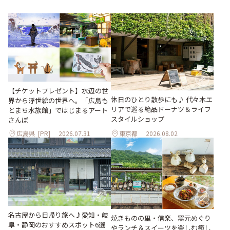
【チケットプレゼント】水辺の世
休日のひとり散歩にも♪ 代々木エ
界から浮世絵の世界へ。「広島も
リアで巡る絶品ドーナツ＆ライフ
とまち水族館」ではじまるアート
スタイルショップ
さんぽ
広島県
[PR]
2026.07.31
東京都
2026.08.02
名古屋から日帰り旅へ♪愛知・岐
焼きものの里・信楽、窯元めぐり
阜・静岡のおすすめスポット6選
やランチ＆スイーツを楽しむ癒し