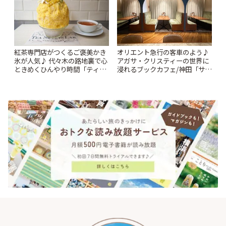
紅茶専門店がつくるご褒美かき
オリエント急行の客車のよう♪
氷が人気♪ 代々木の路地裏で心
アガサ・クリスティーの世界に
ときめくひんやり時間「ティー
浸れるブックカフェ/神田「サロ
スイーツ ラボ コンテナート」 |
ンクリスティ」 | ことりっぷ
ことりっぷ