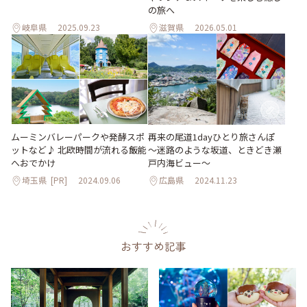
の旅へ
岐阜県
2025.09.23
滋賀県
2026.05.01
ムーミンバレーパークや発酵スポ
再来の尾道1dayひとり旅さんぽ
ットなど♪ 北欧時間が流れる飯能
～迷路のような坂道、ときどき瀬
へおでかけ
戸内海ビュー～
埼玉県
[PR]
2024.09.06
広島県
2024.11.23
おすすめ記事