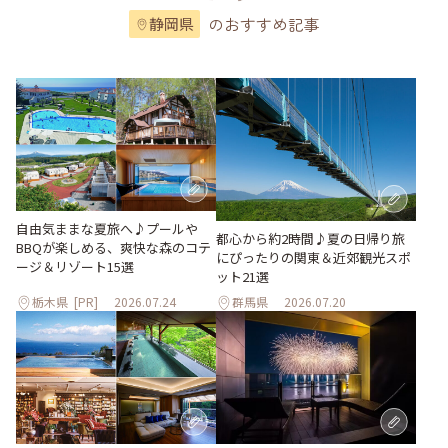
のおすすめ記事
静岡県
自由気ままな夏旅へ♪プールや
都心から約2時間♪夏の日帰り旅
BBQが楽しめる、爽快な森のコテ
にぴったりの関東＆近郊観光スポ
ージ＆リゾート15選
ット21選
栃木県
[PR]
2026.07.24
群馬県
2026.07.20