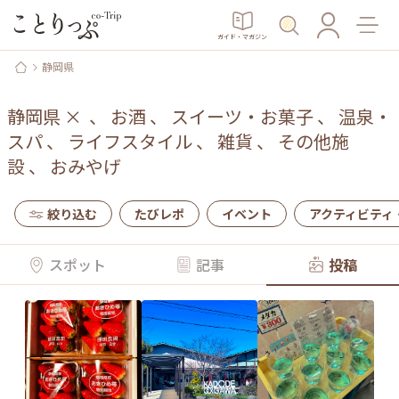
ガイド・マガジン
静岡県
静岡県
×
、
お酒
、
スイーツ・お菓子
、
温泉・
スパ
、
ライフスタイル
、
雑貨
、
その他施
設
、
おみやげ
絞り込む
たびレポ
イベント
アクティビティ
スポット
記事
投稿