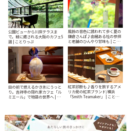
風鈴の音色に誘われて歩く夏の
公園ビューから川床テラスま
鎌倉さんぽ♪由緒ある社の参拝
で。緑に癒される大阪のカフェ5
と老舗のひんやり甘味も | こと
選 | ことりっぷ
りっぷ
紅茶診断も♪香りを旅するアメ
目の前で燃えるかき氷にうっと
リカ発の紅茶ブランド/横浜
り。吉祥寺の隠れ家カフェ「ル
「Smith Teamaker」 | ことりっ
ミエール」で物語の世界へ | こ
ぷ
とりっぷ