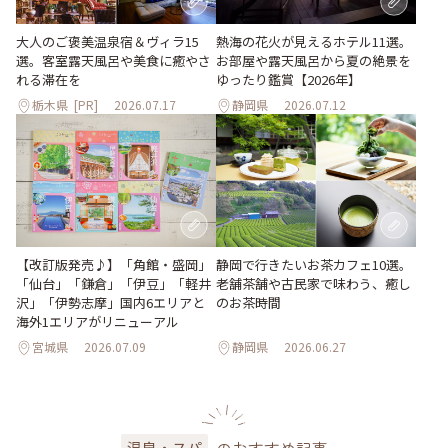
大人のご褒美温泉宿＆ヴィラ15
熱海の花火が見えるホテル11選。
選。客室露天風呂や美食に癒やさ
お部屋や露天風呂から夏の絶景を
れる滞在を
ゆったり鑑賞【2026年】
栃木県
[PR]
2026.07.17
静岡県
2026.07.12
【改訂版発売♪】「角館・盛岡」
静岡で行きたいお茶カフェ10選。
「仙台」「鎌倉」「伊豆」「軽井
老舗茶舗や古民家で味わう、癒し
沢」「伊勢志摩」国内6エリアと
のお茶時間
海外1エリアがリニューアル
宮城県
2026.07.09
静岡県
2026.06.27
のおすすめ記事
温泉・スパ