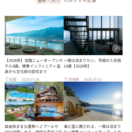
一度は泊まりたい、茨城の人気宿
【2026年】全国ニューオープンホ
10選【2026年】
テル8選。絶景インフィニティ温
泉から文化財の邸宅まで
全国
2026.07.26
茨城県
2026.08.02
自由気ままな夏旅へ♪プールや
海と空に癒される、一度は泊まり
BBQが楽しめる、爽快な森のコテ
たい絶景インフィニティプールの