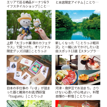
エリアで巡る絶品ドーナツ&ラ
と本店限定アイテム | ことりっ
イフスタイルショップ | ことり
ぷ
っぷ
上野「大ゴッホ展 夜のカフェテ
新しくなった「ことりっぷ軽井
ラス」で見つけた、オリジナル
沢」と一緒におでかけしたい注
限定グッズ10選 | ことりっぷ
目スポット13選【スタンプラリ
ー開催中】 | ことりっぷ
日本の手仕事の「いま」が詰ま
河津・南伊豆でお泊まり。さり
った器と雑貨のお店/西荻窪
げない心遣いが心地よい、料理
「tsugumi」 | ことりっぷ
自慢の一軒宿 | ことりっぷ