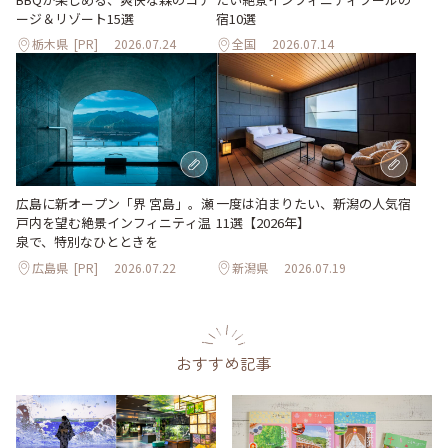
ージ＆リゾート15選
宿10選
栃木県
[PR]
2026.07.24
全国
2026.07.14
一度は泊まりたい、新潟の人気宿
広島に新オープン「界 宮島」。瀬
11選【2026年】
戸内を望む絶景インフィニティ温
泉で、特別なひとときを
広島県
[PR]
2026.07.22
新潟県
2026.07.19
おすすめ記事