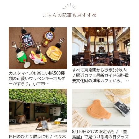
こちらの記事もおすすめ
すべて東京駅から徒歩5分以内
カスタマイズも楽しい!約500種
♪駅近カフェ最新ガイド6選~重
類の可愛いワッペンキーホルダ
要文化財の洋館カフェから、改
ーがずらり。小平市
札すぐのレトロ喫茶まで~ | こと
「Kimamaya T&K」 | ことりっ
りっぷ
ぷ
8月10日だけの限定品も♪「豊
休日のひとり散歩にも♪ 代々木
島屋」で見つける鳩の日グッズ