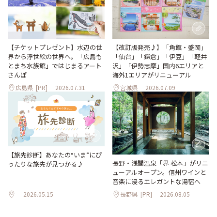
【改訂版発売♪】「角館・盛岡」
【チケットプレゼント】水辺の世
「仙台」「鎌倉」「伊豆」「軽井
界から浮世絵の世界へ。「広島も
沢」「伊勢志摩」国内6エリアと
とまち水族館」ではじまるアート
海外1エリアがリニューアル
さんぽ
広島県
[PR]
2026.07.31
宮城県
2026.07.09
【旅先診断】あなたの“いま”にぴ
長野・浅間温泉「界 松本」がリニ
ったりな旅先が見つかる♪
ューアルオープン。信州ワインと
音楽に浸るエレガントな湯宿へ
2026.05.15
長野県
[PR]
2026.08.05