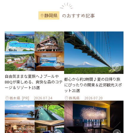
のおすすめ記事
静岡県
自由気ままな夏旅へ♪プールや
都心から約2時間♪夏の日帰り旅
BBQが楽しめる、爽快な森のコテ
にぴったりの関東＆近郊観光スポ
ージ＆リゾート15選
ット21選
栃木県
[PR]
2026.07.24
群馬県
2026.07.20