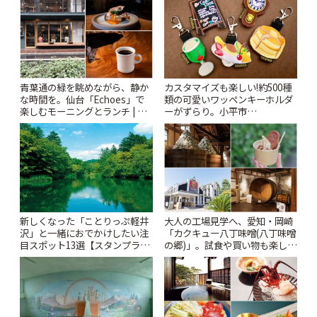
青葉通の緑を眺めながら、静か
カスタマイズも楽しい!約500種
な時間を。仙台「Echoes」で
類の可愛いワッペンキーホルダ
楽しむモーニングとランチ | こ
ーがずらり。小平市
とりっぷ
「Kimamaya T&K」 | ことりっ
ぷ
新しくなった「ことりっぷ軽井
大人の工場見学へ、愛知・岡崎
沢」と一緒におでかけしたい注
「カクキュー八丁味噌(八丁味噌
目スポット13選【スタンプラリ
の郷)」。試食や買い物も楽しみ
ー開催中】 | ことりっぷ
♪ | ことりっぷ