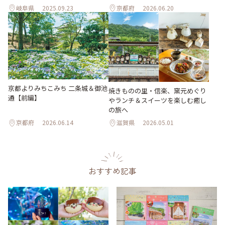
岐阜県
2025.09.23
京都府
2026.06.20
京都よりみちこみち 二条城＆御池
焼きものの里・信楽、窯元めぐり
通【前編】
やランチ＆スイーツを楽しむ癒し
の旅へ
京都府
2026.06.14
滋賀県
2026.05.01
おすすめ記事