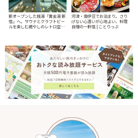
新オープンした銭湯「黄金湯 新
河津・南伊豆でお泊まり。さり
宿」へ。サウナとクラフトビー
げない心遣いが心地よい、料理
ルを楽しむ癒やしのレトロ空間
自慢の一軒宿 | ことりっぷ
| ことりっぷ