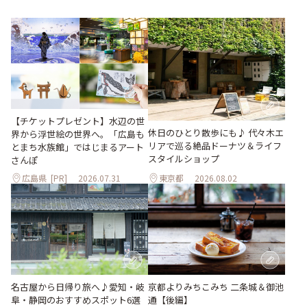
【チケットプレゼント】水辺の世
休日のひとり散歩にも♪ 代々木エ
界から浮世絵の世界へ。「広島も
リアで巡る絶品ドーナツ＆ライフ
とまち水族館」ではじまるアート
スタイルショップ
さんぽ
広島県
[PR]
2026.07.31
東京都
2026.08.02
名古屋から日帰り旅へ♪愛知・岐
京都よりみちこみち 二条城＆御池
阜・静岡のおすすめスポット6選
通【後編】