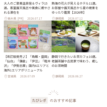
大人のご褒美温泉宿＆ヴィラ15
熱海の花火が見えるホテル11選。
選。客室露天風呂や美食に癒やさ
お部屋や露天風呂から夏の絶景を
れる滞在を
ゆったり鑑賞【2026年】
栃木県
[PR]
2026.07.17
静岡県
2026.07.12
【改訂版発売♪】「角館・盛岡」
静岡で行きたいお茶カフェ10選。
「仙台」「鎌倉」「伊豆」「軽井
老舗茶舗や古民家で味わう、癒し
沢」「伊勢志摩」国内6エリアと
のお茶時間
海外1エリアがリニューアル
宮城県
2026.07.09
静岡県
2026.06.27
のおすすめ記事
たびレポ