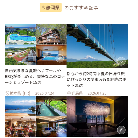
のおすすめ記事
静岡県
自由気ままな夏旅へ♪プールや
都心から約2時間♪夏の日帰り旅
BBQが楽しめる、爽快な森のコテ
にぴったりの関東＆近郊観光スポ
ージ＆リゾート15選
ット21選
栃木県
[PR]
2026.07.24
群馬県
2026.07.20