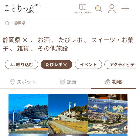
ガイド・マガジン
静岡県
静岡県
×
、
お酒
、
たびレポ
、
スイーツ・お菓
子
、
雑貨
、
その他施設
絞り込む
たびレポ
イベント
アクティビテ
スポット
記事
投稿