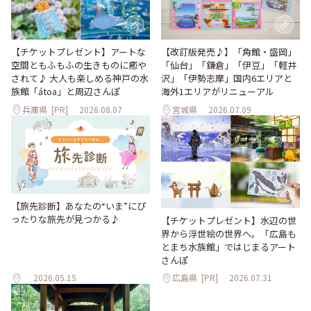
【改訂版発売♪】「角館・盛岡」
【チケットプレゼント】アートな
「仙台」「鎌倉」「伊豆」「軽井
空間ともふもふの生きものに癒や
沢」「伊勢志摩」国内6エリアと
されて♪ 大人も楽しめる神戸の水
海外1エリアがリニューアル
族館「átoa」と周辺さんぽ
兵庫県
[PR]
2026.08.07
宮城県
2026.07.09
【旅先診断】あなたの“いま”にぴ
ったりな旅先が見つかる♪
【チケットプレゼント】水辺の世
界から浮世絵の世界へ。「広島も
とまち水族館」ではじまるアート
さんぽ
2026.05.15
広島県
[PR]
2026.07.31