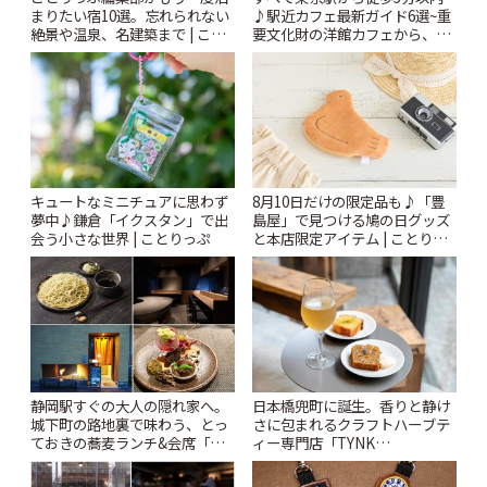
まりたい宿10選。忘れられない
♪駅近カフェ最新ガイド6選~重
絶景や温泉、名建築まで | こと
要文化財の洋館カフェから、改
りっぷ
札すぐのレトロ喫茶まで~ | こと
りっぷ
キュートなミニチュアに思わず
8月10日だけの限定品も♪「豊
夢中♪鎌倉「イクスタン」で出
島屋」で見つける鳩の日グッズ
会う小さな世界 | ことりっぷ
と本店限定アイテム | ことりっ
ぷ
静岡駅すぐの大人の隠れ家へ。
日本橋兜町に誕生。香りと静け
城下町の路地裏で味わう、とっ
さに包まれるクラフトハーブテ
ておきの蕎麦ランチ&会席「手
ィー専門店「TYNK
打ち蕎麦 たがた」 | ことりっぷ
Kabutocho」 | ことりっぷ