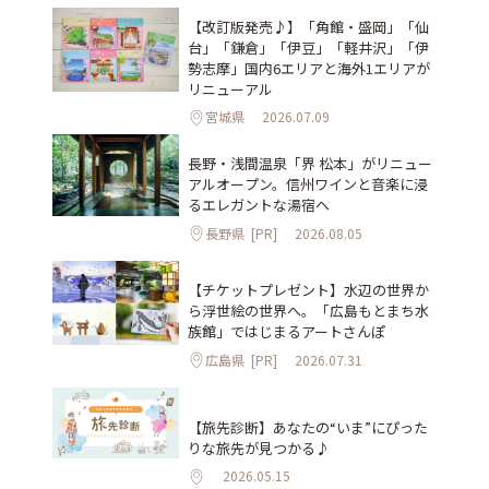
【改訂版発売♪】「角館・盛岡」「仙
台」「鎌倉」「伊豆」「軽井沢」「伊
勢志摩」国内6エリアと海外1エリアが
リニューアル
宮城県
2026.07.09
長野・浅間温泉「界 松本」がリニュー
アルオープン。信州ワインと音楽に浸
るエレガントな湯宿へ
長野県
[PR]
2026.08.05
【チケットプレゼント】水辺の世界か
ら浮世絵の世界へ。「広島もとまち水
族館」ではじまるアートさんぽ
広島県
[PR]
2026.07.31
【旅先診断】あなたの“いま”にぴった
りな旅先が見つかる♪
2026.05.15