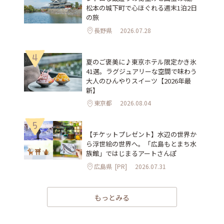
松本の城下町で心ほぐれる週末1泊2日
の旅
長野県
2026.07.28
4
夏のご褒美に♪東京ホテル限定かき氷
41選。ラグジュアリーな空間で味わう
大人のひんやりスイーツ【2026年最
新】
東京都
2026.08.04
5
【チケットプレゼント】水辺の世界か
ら浮世絵の世界へ。「広島もとまち水
族館」ではじまるアートさんぽ
広島県
[PR]
2026.07.31
もっとみる