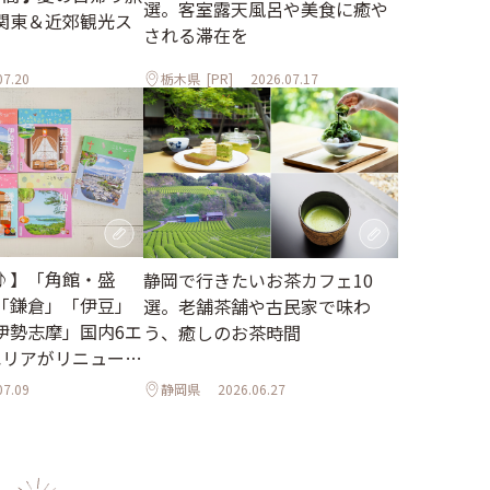
選。客室露天風呂や美食に癒や
関東＆近郊観光ス
される滞在を
07.20
栃木県
[PR]
2026.07.17
♪】「角館・盛
静岡で行きたいお茶カフェ10
「鎌倉」「伊豆」
選。老舗茶舗や古民家で味わ
伊勢志摩」国内6エ
う、癒しのお茶時間
エリアがリニューア
07.09
静岡県
2026.06.27