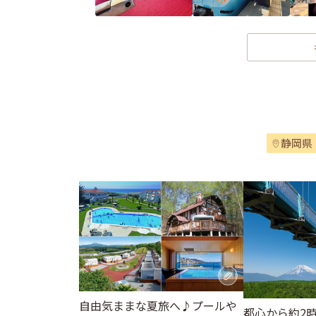
静岡県
自由気ままな夏旅へ♪プールや
都心から約2