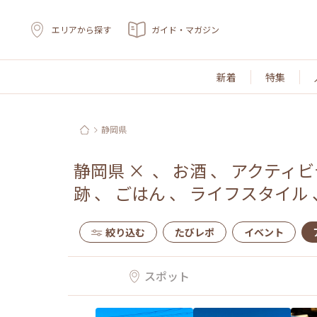
エリアから探す
ガイド・マガジン
新着
特集
静岡県
静岡県
×
、
お酒
、
アクティビ
跡
、
ごはん
、
ライフスタイル
絞り込む
たびレポ
イベント
スポット