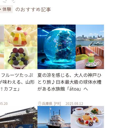
のおすすめ記事
・体験
 フルーツたっぷ
夏の涼を感じる、大人の神戸ひ
が味わえる、山形
とり旅♪日本最大級の球体水槽
ウ! カフェ」
がある水族館「átoa」へ
05.20
兵庫県
[PR]
2025.08.12