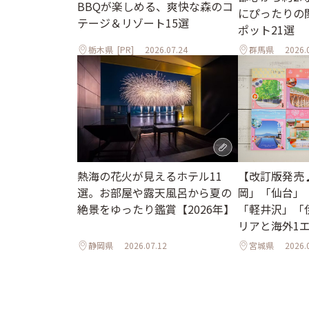
BBQが楽しめる、爽快な森のコ
にぴったりの
テージ＆リゾート15選
ポット21選
栃木県
[PR]
2026.07.24
群馬県
2026.
熱海の花火が見えるホテル11
【改訂版発売
選。お部屋や露天風呂から夏の
岡」「仙台」
絶景をゆったり鑑賞【2026年】
「軽井沢」「
リアと海外1
ル
静岡県
2026.07.12
宮城県
2026.