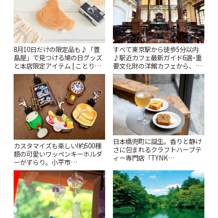
8月10日だけの限定品も♪「豊
すべて東京駅から徒歩5分以内
島屋」で見つける鳩の日グッズ
♪駅近カフェ最新ガイド6選~重
と本店限定アイテム | ことりっ
要文化財の洋館カフェから、改
ぷ
札すぐのレトロ喫茶まで~ | こと
りっぷ
日本橋兜町に誕生。香りと静け
カスタマイズも楽しい!約500種
さに包まれるクラフトハーブテ
類の可愛いワッペンキーホルダ
ィー専門店「TYNK
ーがずらり。小平市
Kabutocho」 | ことりっぷ
「Kimamaya T&K」 | ことりっ
ぷ