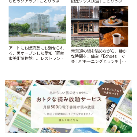
らピックアップ | ことりっぷ
限定グッズ10選 | ことりっぷ
アートにも建築美にも魅せられ
青葉通の緑を眺めながら、静か
る、再オープンした愛知「岡崎
な時間を。仙台「Echoes」で
市美術博物館」。レストランや
楽しむモーニングとランチ | こ
ショップも充実 | ことりっぷ
とりっぷ