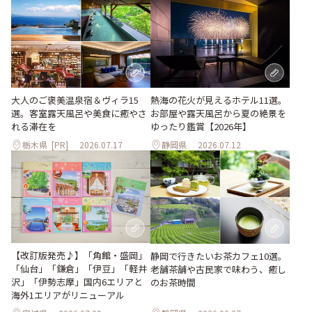
大人のご褒美温泉宿＆ヴィラ15
熱海の花火が見えるホテル11選。
選。客室露天風呂や美食に癒やさ
お部屋や露天風呂から夏の絶景を
れる滞在を
ゆったり鑑賞【2026年】
栃木県
[PR]
2026.07.17
静岡県
2026.07.12
【改訂版発売♪】「角館・盛岡」
静岡で行きたいお茶カフェ10選。
「仙台」「鎌倉」「伊豆」「軽井
老舗茶舗や古民家で味わう、癒し
沢」「伊勢志摩」国内6エリアと
のお茶時間
海外1エリアがリニューアル