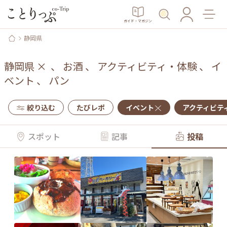
ガイド・マガジン
静岡県
静岡県
×
、
お酒
、
アクティビティ・体験
、
イ
ベント
、
パン
絞り込む
たびレポ
イベント
アクティビテ
スポット
記事
投稿