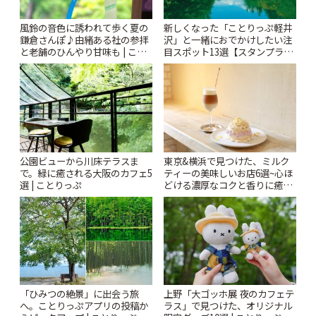
風鈴の音色に誘われて歩く夏の
新しくなった「ことりっぷ軽井
鎌倉さんぽ♪由緒ある社の参拝
沢」と一緒におでかけしたい注
と老舗のひんやり甘味も | こと
目スポット13選【スタンプラリ
りっぷ
ー開催中】 | ことりっぷ
公園ビューから川床テラスま
東京&横浜で見つけた、ミルク
で。緑に癒される大阪のカフェ5
ティーの美味しいお店6選~心ほ
選 | ことりっぷ
どける濃厚なコクと香りに癒や
されるティータイム~ | ことりっ
ぷ
「ひみつの絶景」に出会う旅
上野「大ゴッホ展 夜のカフェテ
へ。ことりっぷアプリの投稿か
ラス」で見つけた、オリジナル