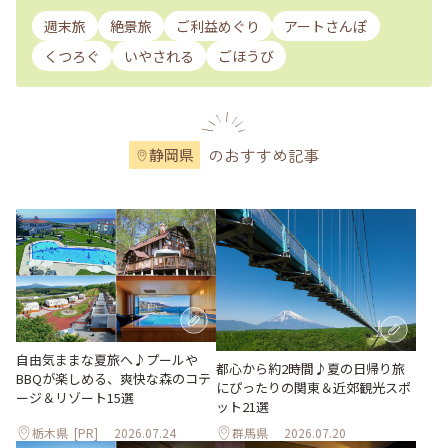
週末旅
絶景旅
ご利益めぐり
アートさんぽ
くつろぐ
いやされる
ごほうび
のおすすめ記事
静岡県
自由気ままな夏旅へ♪プールや
都心から約2時間♪夏の日帰り旅
BBQが楽しめる、爽快な森のコテ
にぴったりの関東＆近郊観光スポ
ージ＆リゾート15選
ット21選
栃木県
[PR]
2026.07.24
群馬県
2026.07.20