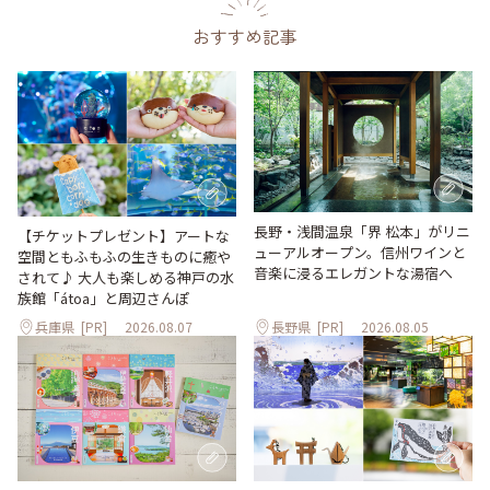
おすすめ記事
長野・浅間温泉「界 松本」がリニ
【チケットプレゼント】アートな
ューアルオープン。信州ワインと
空間ともふもふの生きものに癒や
音楽に浸るエレガントな湯宿へ
されて♪ 大人も楽しめる神戸の水
族館「átoa」と周辺さんぽ
兵庫県
[PR]
2026.08.07
長野県
[PR]
2026.08.05