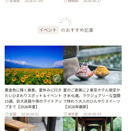
宮城県
2026.07.09
静岡県
2026.06.27
のおすすめ記事
イベント
黄金色に輝く絶景。夏休みに行き
夏のご褒美に♪東京ホテル限定か
たいひまわりスポット＆イベント
き氷41選。ラグジュアリーな空間
15選。巨大迷路や夜のライトアッ
で味わう大人のひんやりスイーツ
プまで【2026年夏】
【2026年最新】
全国
2026.08.01
東京都
2026.08.04