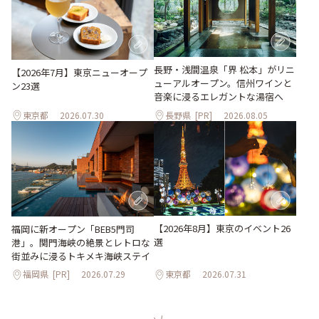
長野・浅間温泉「界 松本」がリニ
【2026年7月】東京ニューオープ
ューアルオープン。信州ワインと
ン23選
音楽に浸るエレガントな湯宿へ
東京都
2026.07.30
長野県
[PR]
2026.08.05
【2026年8月】東京のイベント26
福岡に新オープン「BEB5門司
選
港」。関門海峡の絶景とレトロな
街並みに浸るトキメキ海峡ステイ
福岡県
[PR]
2026.07.29
東京都
2026.07.31