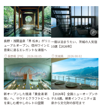
長野・浅間温泉「界 松本」がリニ
一度は泊まりたい、茨城の人気宿
ューアルオープン。信州ワインと
10選【2026年】
音楽に浸るエレガントな湯宿へ
長野県
[PR]
2026.08.05
茨城県
2026.08.02
新オープンした銭湯「黄金湯 新
【2026年】全国ニューオープンホ
宿」へ。サウナとクラフトビール
テル8選。絶景インフィニティ温
を楽しむ癒やしのレトロ空間
泉から文化財の邸宅まで