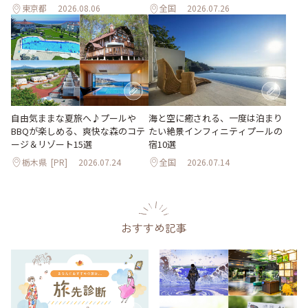
東京都
2026.08.06
全国
2026.07.26
自由気ままな夏旅へ♪プールや
海と空に癒される、一度は泊まり
BBQが楽しめる、爽快な森のコテ
たい絶景インフィニティプールの
ージ＆リゾート15選
宿10選
栃木県
[PR]
2026.07.24
全国
2026.07.14
おすすめ記事