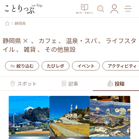
ガイド・マガジン
静岡県
静岡県
×
、
カフェ
、
温泉・スパ
、
ライフスタ
イル
、
雑貨
、
その他施設
絞り込む
たびレポ
イベント
アクティビティ
スポット
記事
投稿