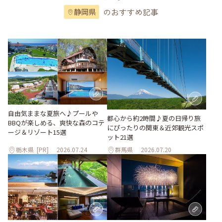
のおすすめ記事
静岡県
自由気ままな夏旅へ♪プールや
都心から約2時間♪夏の日帰り旅
BBQが楽しめる、爽快な森のコテ
にぴったりの関東＆近郊観光スポ
ージ＆リゾート15選
ット21選
栃木県
[PR]
2026.07.24
群馬県
2026.07.20