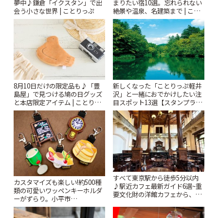
夢中♪鎌倉「イクスタン」で出
まりたい宿10選。忘れられない
会う小さな世界 | ことりっぷ
絶景や温泉、名建築まで | こと
りっぷ
8月10日だけの限定品も♪「豊
新しくなった「ことりっぷ軽井
島屋」で見つける鳩の日グッズ
沢」と一緒におでかけしたい注
と本店限定アイテム | ことりっ
目スポット13選【スタンプラリ
ぷ
ー開催中】 | ことりっぷ
すべて東京駅から徒歩5分以内
カスタマイズも楽しい!約500種
♪駅近カフェ最新ガイド6選~重
類の可愛いワッペンキーホルダ
要文化財の洋館カフェから、改
ーがずらり。小平市
札すぐのレトロ喫茶まで~ | こと
「Kimamaya T&K」 | ことりっ
りっぷ
ぷ