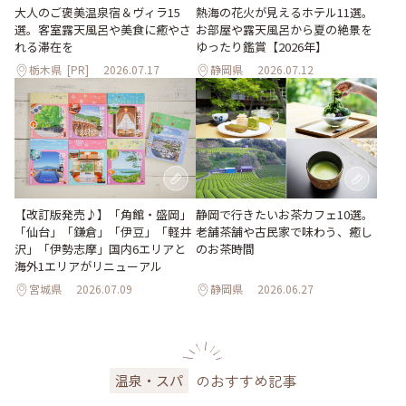
大人のご褒美温泉宿＆ヴィラ15
熱海の花火が見えるホテル11選。
選。客室露天風呂や美食に癒やさ
お部屋や露天風呂から夏の絶景を
れる滞在を
ゆったり鑑賞【2026年】
栃木県
[PR]
2026.07.17
静岡県
2026.07.12
【改訂版発売♪】「角館・盛岡」
静岡で行きたいお茶カフェ10選。
「仙台」「鎌倉」「伊豆」「軽井
老舗茶舗や古民家で味わう、癒し
沢」「伊勢志摩」国内6エリアと
のお茶時間
海外1エリアがリニューアル
宮城県
2026.07.09
静岡県
2026.06.27
のおすすめ記事
温泉・スパ