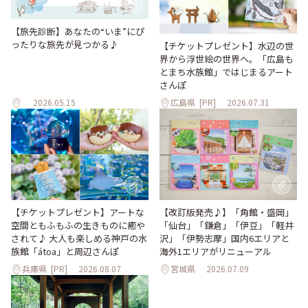
【旅先診断】あなたの“いま”にぴ
ったりな旅先が見つかる♪
【チケットプレゼント】水辺の世
界から浮世絵の世界へ。「広島も
とまち水族館」ではじまるアート
さんぽ
2026.05.15
広島県
[PR]
2026.07.31
【改訂版発売♪】「角館・盛岡」
【チケットプレゼント】アートな
「仙台」「鎌倉」「伊豆」「軽井
空間ともふもふの生きものに癒や
沢」「伊勢志摩」国内6エリアと
されて♪ 大人も楽しめる神戸の水
海外1エリアがリニューアル
族館「átoa」と周辺さんぽ
兵庫県
[PR]
2026.08.07
宮城県
2026.07.09