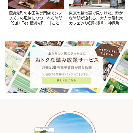
横浜元町の中国茶専門店でシノ
東京の路地裏で見つけた。静か
ワズリの風情につつまれる時間
な時間が流れる、大人の隠れ家
「Sui + Tea 横浜元町」 | ことり
カフェ巡り6選~浅草・神保町・
っぷ
千駄木ほか~ | ことりっぷ