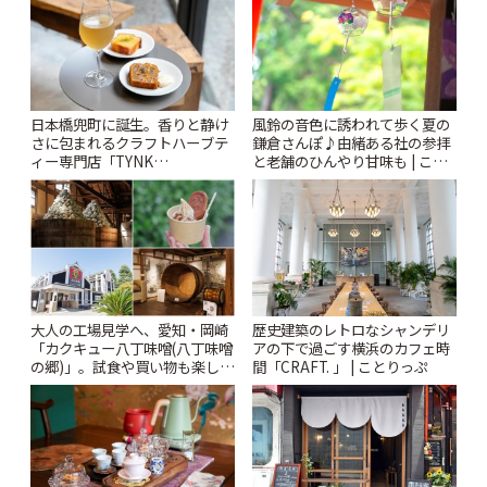
風鈴の音色に誘われて歩く夏の
日本橋兜町に誕生。香りと静け
鎌倉さんぽ♪由緒ある社の参拝
さに包まれるクラフトハーブテ
と老舗のひんやり甘味も | こと
ィー専門店「TYNK
りっぷ
Kabutocho」 | ことりっぷ
大人の工場見学へ、愛知・岡崎
歴史建築のレトロなシャンデリ
「カクキュー八丁味噌(八丁味噌
アの下で過ごす横浜のカフェ時
の郷)」。試食や買い物も楽しみ
間「CRAFT. 」 | ことりっぷ
♪ | ことりっぷ